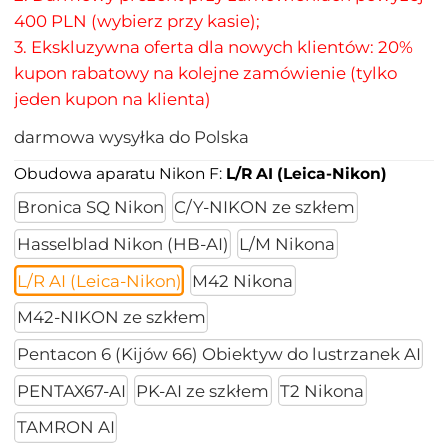
400 PLN (wybierz przy kasie);
3. Ekskluzywna oferta dla nowych klientów: 20%
kupon rabatowy na kolejne zamówienie (tylko
jeden kupon na klienta)
darmowa wysyłka do Polska
Obudowa aparatu Nikon F:
L/R AI (Leica-Nikon)
Bronica SQ Nikon
C/Y-NIKON ze szkłem
Hasselblad Nikon (HB-AI)
L/M Nikona
L/R AI (Leica-Nikon)
M42 Nikona
M42-NIKON ze szkłem
Pentacon 6 (Kijów 66) Obiektyw do lustrzanek AI
PENTAX67-AI
PK-AI ze szkłem
T2 Nikona
TAMRON AI