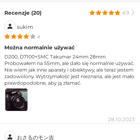
Recenzje (20)
4.9
sukim
4
Można normalnie używać
D200, D7100+SMC Takumar 24mm 28mm
Próbowałem na 55mm, ale dało się normalnie używać.
Nie wiem jak inne aparaty i obiektywy, ale teraz jestem
zadowolony. Wytrzymałość jest nieznana, ale jest mało
prawdopodobne, aby ją złamać.
28.10.2023
おさるのモン吉