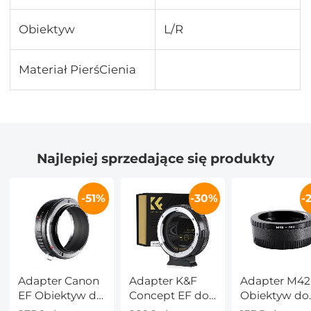
Obiektyw
L/R
Materiał PierśCienia
Najlepiej sprzedające się produkty
-51%
-30%
-
Adapter Canon
Adapter K&F
Adapter M42
EF Obiektyw do
Concept EF do
Obiektyw do
Canon EOS R
EOS R, adapter
Nikon F Apar