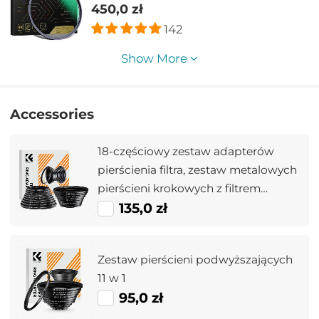
450,0 zł
142
Show More
Accessories
18-częściowy zestaw adapterów
pierścienia filtra, zestaw metalowych
pierścieni krokowych z filtrem
obiektywu aparatu (zawiera 9 szt.
135,0 zł
zestawu pierścieni wzmacniających
+ 9 szt. zestawu pierścieni
Zestaw pierścieni podwyższających
obniżających)
11 w 1
95,0 zł