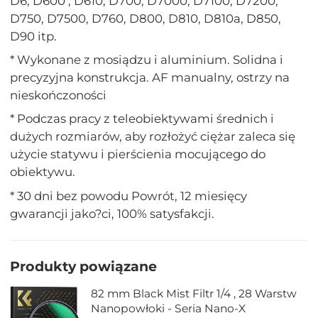
D6, D600 , D610, D700, D7000, D7100, D7200,
D750, D7500, D760, D800, D810, D810a, D850,
D90 itp.
* Wykonane z mosiądzu i aluminium. Solidna i
precyzyjna konstrukcja. AF manualny, ostrzy na
nieskończoności
* Podczas pracy z teleobiektywami średnich i
dużych rozmiarów, aby rozłożyć ciężar zaleca się
użycie statywu i pierścienia mocującego do
obiektywu.
* 30 dni bez powodu Powrót, 12 miesięcy
gwarancji jako?ci, 100% satysfakcji.
Produkty powiązane
82 mm Black Mist Filtr 1/4 , 28 Warstw
Nanopowłoki - Seria Nano-X