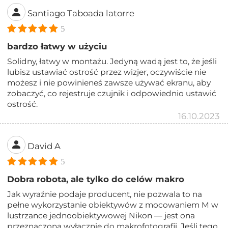
Santiago Taboada latorre
5
bardzo łatwy w użyciu
Solidny, łatwy w montażu. Jedyną wadą jest to, że jeśli
lubisz ustawiać ostrość przez wizjer, oczywiście nie
możesz i nie powinieneś zawsze używać ekranu, aby
zobaczyć, co rejestruje czujnik i odpowiednio ustawić
ostrość.
16.10.2023
David A
5
Dobra robota, ale tylko do celów makro
Jak wyraźnie podaje producent, nie pozwala to na
pełne wykorzystanie obiektywów z mocowaniem M w
lustrzance jednoobiektywowej Nikon — jest ona
przeznaczona wyłącznie do makrofotografii. Jeśli tego