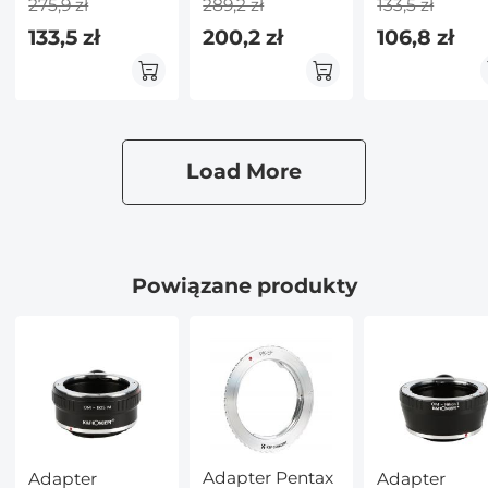
275,9 zł
289,2 zł
133,5 zł
Aparat
mocowania
133,5 zł
200,2 zł
106,8 zł
obiektywu z
automatycznym
ustawianiem
ostrości do
obiektywów
Canon EF EF-S i
Load More
aparatów
Canon EOS
R/RF z
mocowaniem
Powiązane produkty
Adapter Pentax
Adapter
Adapter