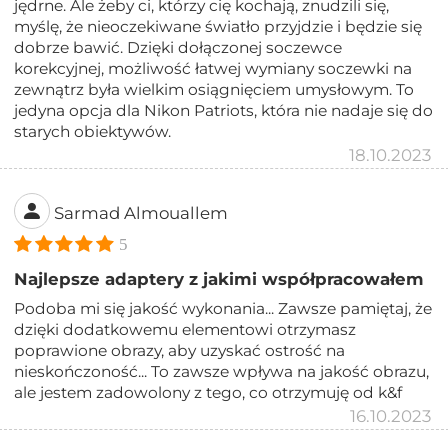
jędrne. Ale żeby ci, którzy cię kochają, znudzili się,
myślę, że nieoczekiwane światło przyjdzie i będzie się
dobrze bawić. Dzięki dołączonej soczewce
korekcyjnej, możliwość łatwej wymiany soczewki na
zewnątrz była wielkim osiągnięciem umysłowym. To
jedyna opcja dla Nikon Patriots, która nie nadaje się do
starych obiektywów.
18.10.2023
Sarmad Almouallem
5
Najlepsze adaptery z jakimi współpracowałem
Podoba mi się jakość wykonania... Zawsze pamiętaj, że
dzięki dodatkowemu elementowi otrzymasz
poprawione obrazy, aby uzyskać ostrość na
nieskończoność... To zawsze wpływa na jakość obrazu,
ale jestem zadowolony z tego, co otrzymuję od k&f
16.10.2023