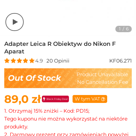
1
/
6
Adapter Leica R Obiektyw do Nikon F
Aparat
4.9
20
Opinii
KF06.271
Product Unavailable
Out Of Stock
No Cancellation Fee
89,0 zł
W tym VAT
Black Friday Deal
1. Otrzymaj 15% zniżki – Kod: PD15;
Tego kuponu nie można wykorzystać na niektóre
produkty.
2. Darmowy prezent przy zamówieniach powyżej