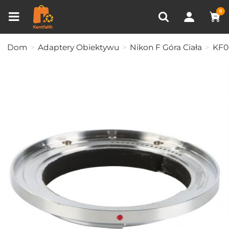
Porównanie produktów (0)
OSTATNIO OGLĄDANE
0
Dom
Adaptery Obiektywu
Nikon F Góra Ciała
KF0