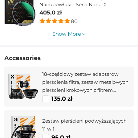
Nanopowłoki - Seria Nano-X
405,0 zł
80
Show More
Accessories
18-częściowy zestaw adapterów
pierścienia filtra, zestaw metalowych
pierścieni krokowych z filtrem
obiektywu aparatu (zawiera 9 szt.
135,0 zł
zestawu pierścieni wzmacniających
+ 9 szt. zestawu pierścieni
Zestaw pierścieni podwyższających
obniżających)
11 w 1
95,0 zł