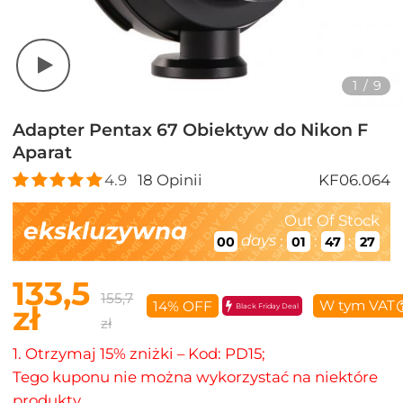
1
/
9
Adapter Pentax 67 Obiektyw do Nikon F
Aparat
4.9
18
Opinii
KF06.064
Out Of Stock
ekskluzywna
days
:
:
:
00
01
47
26
133,5
155,7
W tym VAT
14% OFF
zł
Black Friday Deal
zł
1. Otrzymaj 15% zniżki – Kod: PD15;
Tego kuponu nie można wykorzystać na niektóre
produkty.