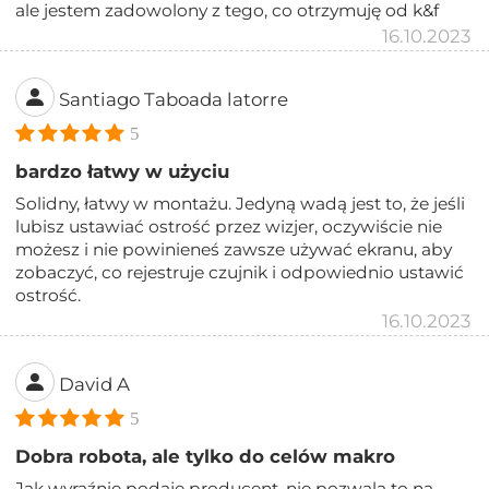
ale jestem zadowolony z tego, co otrzymuję od k&f
16.10.2023
Santiago Taboada latorre
5
bardzo łatwy w użyciu
Solidny, łatwy w montażu. Jedyną wadą jest to, że jeśli
lubisz ustawiać ostrość przez wizjer, oczywiście nie
możesz i nie powinieneś zawsze używać ekranu, aby
zobaczyć, co rejestruje czujnik i odpowiednio ustawić
ostrość.
16.10.2023
David A
5
Dobra robota, ale tylko do celów makro
Jak wyraźnie podaje producent, nie pozwala to na