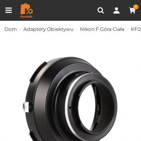
Porównanie produktów (0)
OSTATNIO OGLĄDANE
0
Dom
Adaptery Obiektywu
Nikon F Góra Ciała
KF0