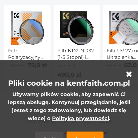
Filtr
Filtr ND2-ND32
Filtr UV 77 
Polaryzacyjny 52
(1-5 Stopni) i
Ultracienka
mm z 18
CPL 82mm,
Ramka z 18
79,0 zł
62,0 
146,8 zł
440,5 zł
84,5 zł
Warstwami
Żadnego Krzyża
Nanopowłok
490,0 zł
Nanopowłoki i 3
X z 28
i 1 ściereczką
Pliki cookie na kentfaith.com.pl
ściereczkami
Warstwową
Czyszczącą -
Czyszczącymi -
Powłoką – Seria
Seria Nano-
Używamy plików cookie, aby zapewnić Ci
Seria Nano-K
Nano-X
Klear
lepszą obsługę. Kontynuuj przeglądanie, jeśli
jesteś z tego zadowolony, lub dowiedz się
więcej o
Polityka prywatności
.
Powered By K&F Concept © 2026