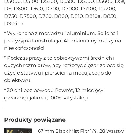
D5000, D5100, D5200, D5300, D5500, D5600, D5s,
D6, D600 , D610, D700, D7000, D7100, D7200,
D750, D7500, D760, D800, D810, D810a, D850,
D90 itp.
* Wykonane z mosiądzu i aluminium. Solidna i
precyzyjna konstrukcja. AF manualny, ostrzy na
nieskończoności
* Podczas pracy z teleobiektywami średnich i
dużych rozmiarów, aby rozłożyć ciężar zaleca się
użycie statywu i pierścienia mocującego do
obiektywu.
* 30 dni bez powodu Powrót, 12 miesięcy
gwarancji jako?ci, 100% satysfakcji.
Produkty powiązane
67 mm Black Mist Filtr 1/4 , 28 Warstw