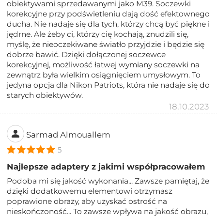
obiektywami sprzedawanymi jako M39. Soczewki
korekcyjne przy podświetleniu dają dość efektownego
ducha. Nie nadaje się dla tych, którzy chcą być piękne i
jędrne. Ale żeby ci, którzy cię kochają, znudzili się,
myślę, że nieoczekiwane światło przyjdzie i będzie się
dobrze bawić. Dzięki dołączonej soczewce
korekcyjnej, możliwość łatwej wymiany soczewki na
zewnątrz była wielkim osiągnięciem umysłowym. To
jedyna opcja dla Nikon Patriots, która nie nadaje się do
starych obiektywów.
18.10.2023
Sarmad Almouallem
5
Najlepsze adaptery z jakimi współpracowałem
Podoba mi się jakość wykonania... Zawsze pamiętaj, że
dzięki dodatkowemu elementowi otrzymasz
poprawione obrazy, aby uzyskać ostrość na
nieskończoność... To zawsze wpływa na jakość obrazu,