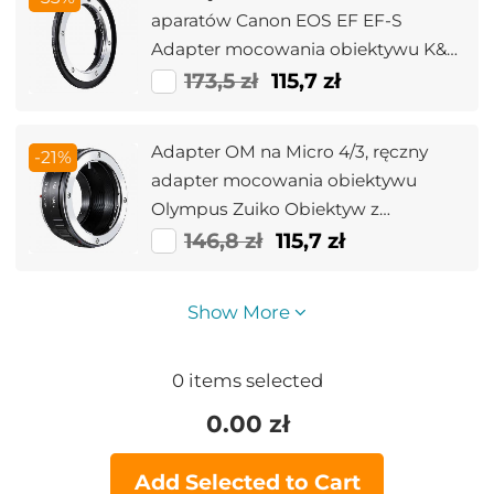
aparatów Canon EOS EF EF-S
Adapter mocowania obiektywu K&F
Concept
173,5 zł
115,7 zł
Adapter OM na Micro 4/3, ręczny
-21%
adapter mocowania obiektywu
Olympus Zuiko Obiektyw z
mocowaniem OM na Micro Four
146,8 zł
115,7 zł
Thirds MFT M4/3 Aparaty K&F
Concept Adapter obiektywu
Show More
0
items selected
0.00
zł
Add Selected to Cart