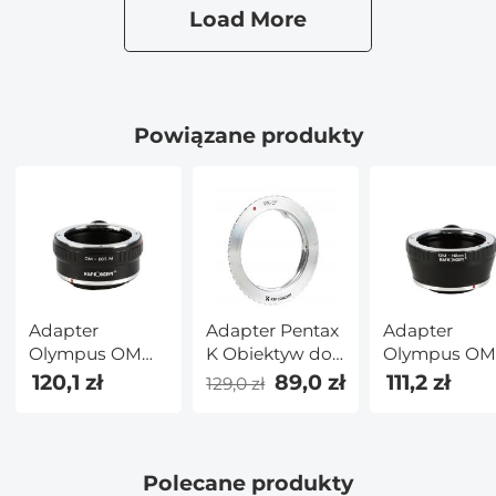
Canon EF EF-S i
Load More
aparatów
Canon EOS
R/RF z
mocowaniem
Powiązane produkty
Adapter Pentax
Adapter
Adapter
K Obiektyw do
Olympus OM
Olympus O
Canon EF
Obiektyw do
Obiektyw do
89,0 zł
120,1 zł
111,2 zł
129,0 zł
Aparat
Canon EOS M
Nikon 1 Apar
Aparat
Polecane produkty