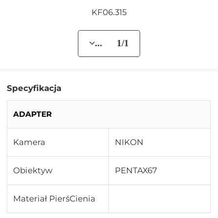
KF06.315
... 1/1
Specyfikacja
ADAPTER
Kamera
NIKON
Obiektyw
PENTAX67
Materiał PierśCienia