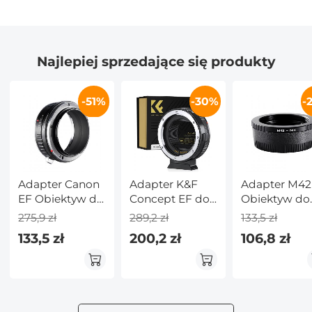
Najlepiej sprzedające się produkty
-51%
-30%
-
Adapter Canon
Adapter K&F
Adapter M42
EF Obiektyw do
Concept EF do
Obiektyw do
Canon EOS R
EOS R, adapter
Nikon F Apar
275,9 zł
289,2 zł
133,5 zł
Aparat
mocowania
133,5 zł
200,2 zł
106,8 zł
obiektywu z
automatycznym
ustawianiem
ostrości do
obiektywów