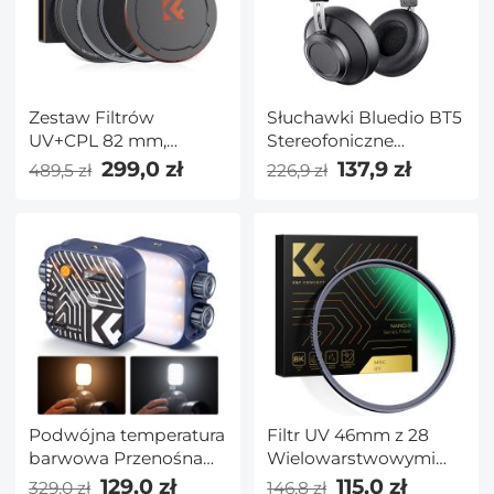
Zestaw Filtrów
Słuchawki Bluedio BT5
UV+CPL 82 mm,
Stereofoniczne
HD/Wodoodporny/Odporny
słuchawki Bluetooth z
299,0 zł
137,9 zł
489,5 zł
226,9 zł
na
mikrofonem do
Zarysowania/Antyrefleksyjny,
telefonu, komputer,
z Górną i Dolną
ekrana, laptopa,
Metalową Zaślepką
laptopa i pracy
Obiektywu Oraz Torbą
do Przechowywania
Podwójna temperatura
Filtr UV 46mm z 28
barwowa Przenośna
Wielowarstwowymi
fotografia Światło
Powłokami
129,0 zł
115,0 zł
329,0 zł
146,8 zł