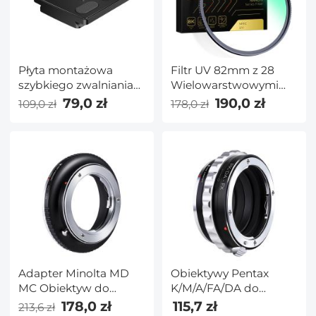
Płyta montażowa
Filtr UV 82mm z 28
szybkiego zwalniania
Wielowarstwowymi
do TM2324 TM2515
Powłokami
79,0 zł
190,0 zł
109,0 zł
178,0 zł
TM2534 TC2534
HD/Hydroizolacja/Odporn
TM2534T TM2235
na Zarysowania/Ultra
Cienki Filtr UV do
Obiektywu Aparatu 82
mm Seria Nano X
Adapter Minolta MD
Obiektywy Pentax
MC Obiektyw do
K/M/A/FA/DA do
Fujifilm GFX Aparat
adaptera mocowania
178,0 zł
115,7 zł
213,6 zł