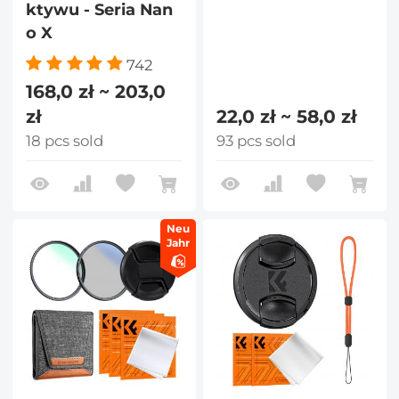
ktywu - Seria Nan
o X
742
168,0 zł ~ 203,0
zł
22,0 zł ~ 58,0 zł
18 pcs sold
93 pcs sold
Neu
Jahr