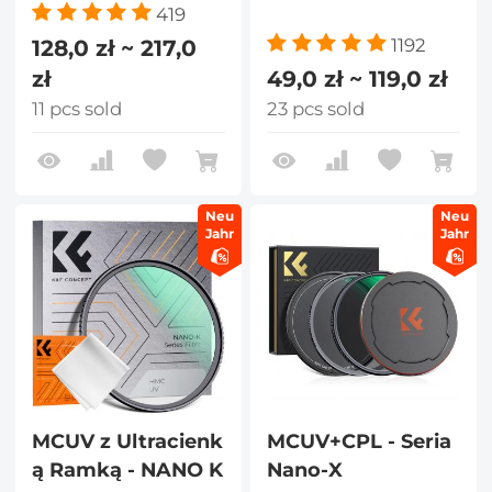
419
128,0 zł ~ 217,0
1192
zł
49,0 zł ~ 119,0 zł
11 pcs sold
23 pcs sold
Neu
Neu
Jahr
Jahr
MCUV z Ultracienk
MCUV+CPL - Seria
ą Ramką - NANO K
Nano-X