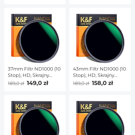
obiektywu Fuji X
Adapter obiektywu
K&F Concept M35111
37mm Filtr ND1000 (10
43mm Filtr ND1000 (10
Stop), HD, Skrajny
Stop), HD, Skrajny
Cienki,
Cienki,
149,0 zł
158,0 zł
189,0 zł
189,0 zł
Wielowarstwowy,
Wielowarstwowy,
NANO-X Seria
NANO-X Seria