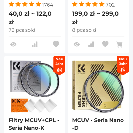
1764
702
40,0 zł ~ 122,0
199,0 zł ~ 299,0
zł
zł
72 pcs sold
8 pcs sold
Neu
Neu
Jahr
Jahr
Filtry MCUV+CPL -
MCUV - Seria Nano
Seria Nano-K
-D