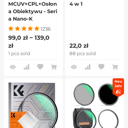
MCUV+CPL+Osłon
4 w 1
a Obiektywu - Seri
a Nano-K
1236
99,0 zł ~ 139,0
zł
22,0 zł
1 pcs sold
88 pcs sold
Neu
Jahr