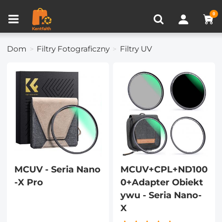
Porównanie produktów (0)
OSTATNIO OGLĄDANE
0
Dom
Filtry Fotograficzny
Filtry UV
MCUV - Seria Nano
MCUV+CPL+ND100
-X Pro
0+Adapter Obiekt
ywu - Seria Nano-
X