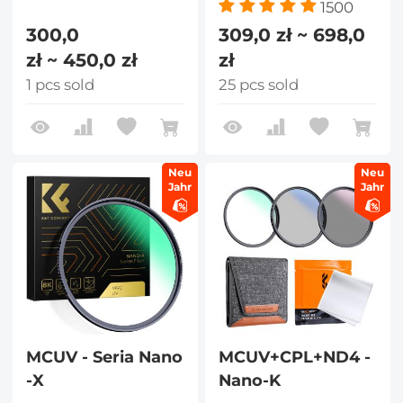
1500
300,0
309,0 zł ~ 698,0
zł ~ 450,0 zł
zł
1 pcs sold
25 pcs sold
Neu
Neu
Jahr
Jahr
MCUV - Seria Nano
MCUV+CPL+ND4 -
-X
Nano-K