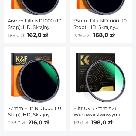
46mm Filtr ND1000 (10
55mm Filtr ND1000 (10
Stop), HD, Skrajny
Stop), HD, Skrajny
Cienki,
Cienki,
162,0 zł
168,0 zł
189,0 zł
229,0 zł
Wielowarstwowy,
Wielowarstwowy,
NANO-X Seria
NANO-X Seria
72mm Filtr ND1000 (10
Filtr UV 77mm z 28
Stop), HD, Skrajny
Wielowarstwowymi
Cienki,
Powłokami
216,0 zł
198,0 zł
278,0 zł
169,1 zł
Wielowarstwowy,
HD/Hydroizolacja/Odporn
NANO-X Seria
na Zarysowania/Ultra