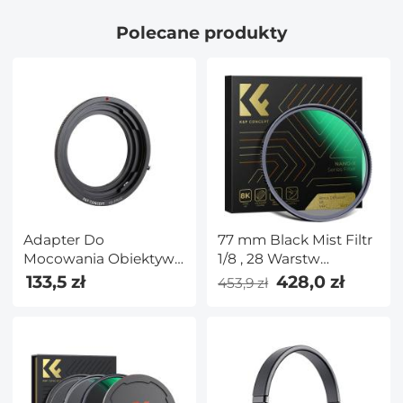
Cienki Filtr UV do
Polecane produkty
Obiektywu Aparatu 77
mm Seria Nano X
Adapter Do
77 mm Black Mist Filtr
Mocowania Obiektywu
1/8 , 28 Warstw
K&f Concept
Nanopowłoki - Seria
133,5 zł
428,0 zł
453,9 zł
Kompatybilny Z
Nano-X
Obiektywem
Hasselblad V Mount
Do Mocowania Pentax
645 P645 645D 645N