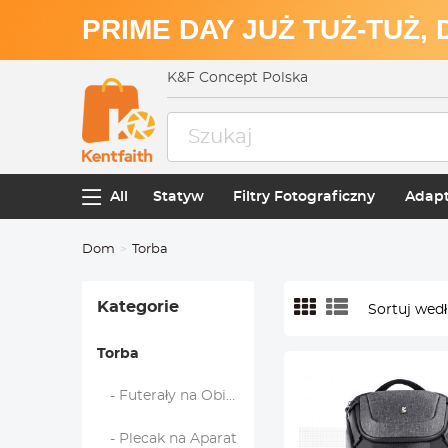
PRIME DAY JUŻ TUŻ-TUŻ,
K&F Concept Polska
All
Statyw
Filtry Fotograficzny
Adapt
Dom
Torba
Kategorie
Sortuj wedł
Torba
- Futerały na Obiektywy
- Plecak na Aparat