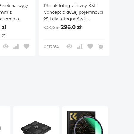
asek na szyję
Plecak fotograficzny K&F
2 mm z
Concept o dużej pojemności
czem dla
25 l dla fotografów z
egulowany
pokrowcem
 zł
296,0 zł
424,0 zł
 do aparatu,
przeciwdeszczowym, z
21
z aparatem
przegrodą na laptopa 15,6
anon Sony
cala, kompatybilny z
KF13.164
y czarny
dronami
Canon/Nikon/Sony/DJI Mavic