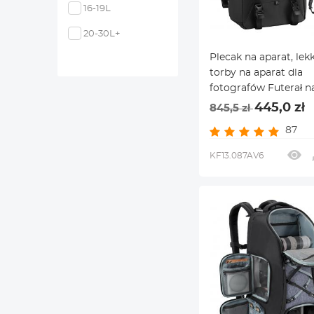
16-19L
20-30L+
Plecak na aparat, lek
torby na aparat dla
fotografów Futerał n
o dużej pojemności z
445,0 zł
845,5 zł
przeciwdeszczową n
87
laptopa 15,6 cala, lus
cyfrowe (wszystkie c
KF13.087AV6
20L