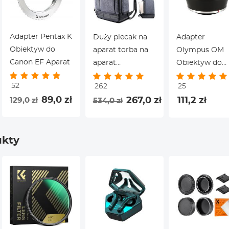
Adapter Pentax K
Duży plecak na
Adapter
Obiektyw do
aparat torba na
Olympus OM
Canon EF Aparat
aparat
Obiektyw do
dslr/lustrzanka
Nikon 1 Aparat
52
262
25
mieści 15,6-
89,0 zł
267,0 zł
111,2 zł
129,0 zł
534,0 zł
calowy laptop 15 l
z uchwytem na
statyw i
ukty
przegrodą na
laptopa
kompatybilny z
canon/nikon/sony/olympus
ciemnoszary 18L