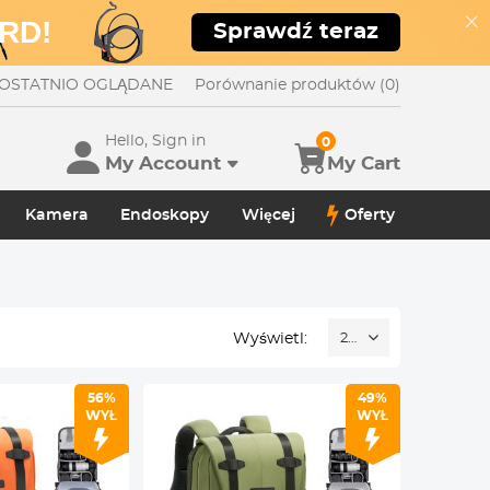
RD!
Sprawdź teraz
OSTATNIO OGLĄDANE
Porównanie produktów (0)
Hello, Sign in
0
My Account
My Cart
Kamera
Endoskopy
Więcej
Oferty
Wyświetl:
24
56%
49%
WYŁ
WYŁ