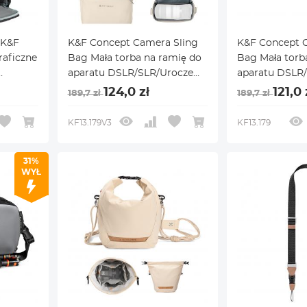
 K&F
K&F Concept Camera Sling
K&F Concept 
raficzne
Bag Mała torba na ramię do
Bag Mała torb
aparatu DSLR/SLR/Urocze
aparatu DSLR/
kompaktowe torby na ramię
kompaktowe t
124,0 zł
121,0 
189,7 zł
189,7 zł
do fotografii dla fotografów
do fotografii
- torba na ramię 5L Urban
KF13.179V3
KF13.179
,
Wander 05 (beżowa)
31%
I,
WYŁ
 l,
ary)