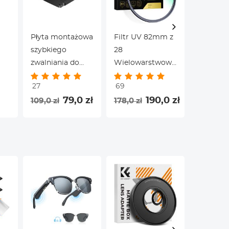
Płyta montażowa
Filtr UV 82mm z
Adapter
szybkiego
28
FD Obie
zwalniania do
Wielowarstwowymi
C Mount
TM2324 TM2515
Powłokami
27
69
TM2534 TC2534
HD/Hydroizolacja/Odporny
106,8 z
79,0 zł
190,0 zł
109,0 zł
178,0 zł
TM2534T TM2235
na
Zarysowania/Ultra
Cienki Filtr UV do
Obiektywu
Aparatu 82 mm
Seria Nano X