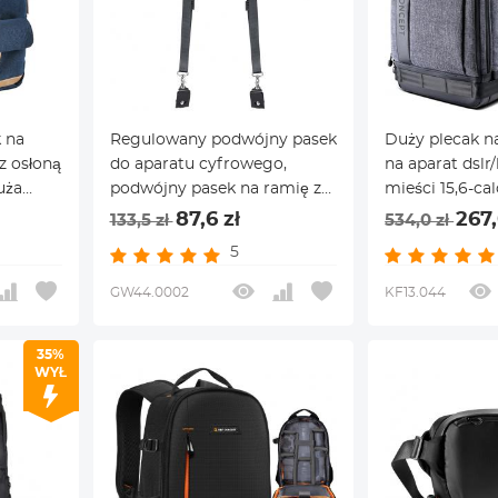
 na
Regulowany podwójny pasek
Duży plecak n
z osłoną
do aparatu cyfrowego,
na aparat dslr
uża
podwójny pasek na ramię z
mieści 15,6-cal
dróżna
mechanizmem szybkiego
z uchwytem na
87,6 zł
267,
133,5 zł
534,0 zł
n nikon
uwalniania, paski do aparatu
przegrodą na 
5
’’
fotograficznego
kompatybilny 
canon/nikon/
GW44.0002
KF13.044
ciemnoszary 1
35%
WYŁ