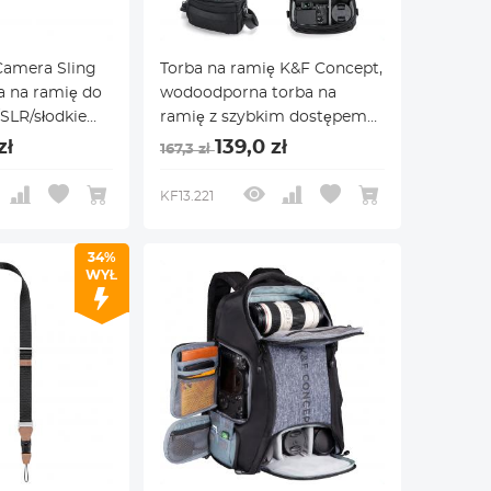
Camera Sling
Torba na ramię K&F Concept,
a na ramię do
wodoodporna torba na
SLR/słodkie
ramię z szybkim dostępem
orby na ramię
do
zł
139,0 zł
167,3 zł
lustrzanek/bezlusterkowców,
z twardą obudową i
KF13.221
uchwytem na statyw,
rozmiar M
34%
WYŁ