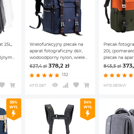
t 25L,
Wielofunkcyjny plecak na
Plecak fotogra
aparat fotograficzny dslr,
20L (pomarańc
ójnym
wodoodporny nylon, wiele
plecak na apar
pa 16
przegródek, 29x18x43cm 20L
pojemność, p
378,2 zł
373,
627,4 zł
845,5 zł
przeciwdeszcz
132
Laptopa 15.6 2
KF13.087
KF13.087AV1
55%
34%
WYŁ
WYŁ