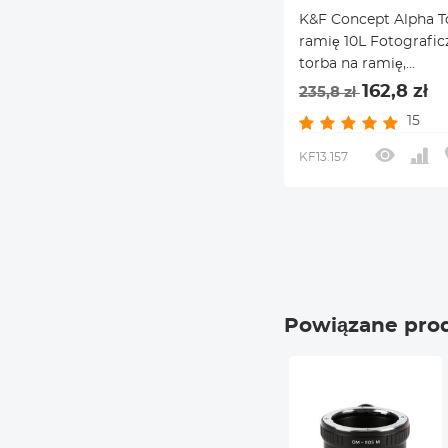
K&F Concept Alpha T
ramię 10L Fotografic
torba na ramię,
kompatybilna z dron
162,8 zł
235,8 zł
Canon / Nikon / Sony
15
Camears / DJI Mavic
KF13.157
Powiązane pro