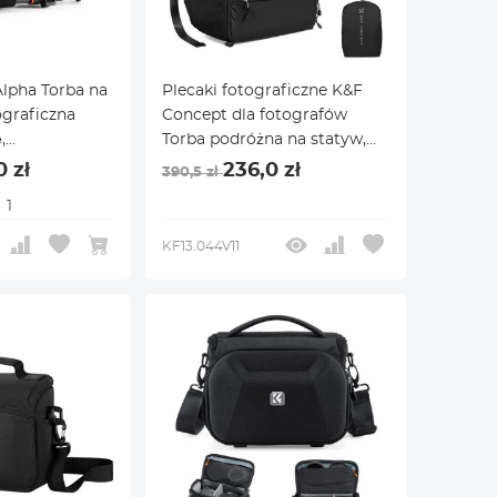
lpha Torba na
Plecaki fotograficzne K&F
ograficzna
Concept dla fotografów
,
Torba podróżna na statyw,
z dronami
obiektyw, akcesoria z
0 zł
236,0 zł
390,5 zł
 / Sony
przegrodą na laptopa i
1
Mavic, zielona
pokrowcem
przeciwdeszczowym
KF13.044V11
Wodoodporne
wielofunkcyjne torby na
aparaty cyfrowe lustrzanki