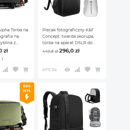
lpha Torba na
Plecak fotograficzny K&F
grafia na
Concept, twarda skorupa,
ybilna z
torba na aparat DSLR do
 / Nikon /
fotografii z przegrodą na
0 zł
296,0 zł
440,8 zł
/ DJI Mavic,
laptopa 15-15,6 cala,
1
wodoodporna obudowa na
aparat, kompatybilna z
KF13.134
dronami
Canon/Nikon/Sony/DJI Mavic
64%
w kolorze czarnym
WYŁ