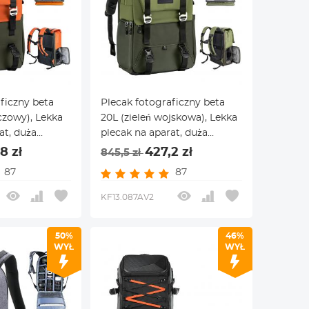
ficzny beta
Plecak fotograficzny beta
zowy), Lekka
20L (zieleń wojskowa), Lekka
at, duża
plecak na aparat, duża
okrowiec
pojemność, pokrowiec
8 zł
427,2 zł
845,5 zł
owy, do
przeciwdeszczowy, do
87
87
0L
Laptopa 15.6 20L
KF13.087AV2
50%
46%
WYŁ
WYŁ