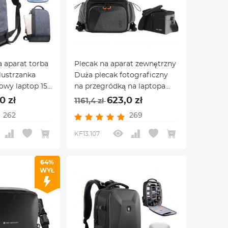
a aparat torba
Plecak na aparat zewnętrzny
/lustrzanka
Duża plecak fotograficzny
owy laptop 15 l
na przegródką na laptopa
 statyw i
Uchwyt na statyw
0 zł
623,0 zł
1161,4 zł
laptopa
Wodoodporny pokrowiec
262
269
z
przeciwdeszczowy Plecak
sony/olympus
turystyczny DSLR dla kobiet
KF13.107
8L
mężczyzn 32L
64%
WYŁ