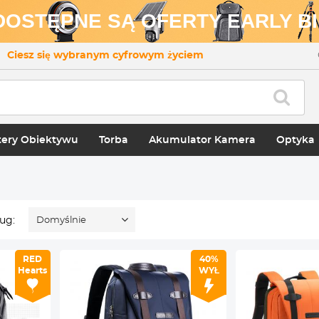
 DOSTĘPNE SĄ OFERTY EARLY BI
Ciesz się wybranym cyfrowym życiem
ery Obiektywu
Torba
Akumulator Kamera
Optyka
ug:
Domyślnie
RED
40%
Hearts
WYŁ