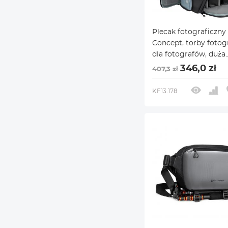
Plecak fotograficzny
Concept, torby fotog
dla fotografów, duża
pojemność 32 l, z
346,0 zł
407,3 zł
pokrowcem
przeciwdeszczowym,
KF13.178
przegroda na laptopa
kompatybilny z
Canon/Nikon/Sony/DJ
Mavic Drone Travel 32
Nature Wander 08 (sz