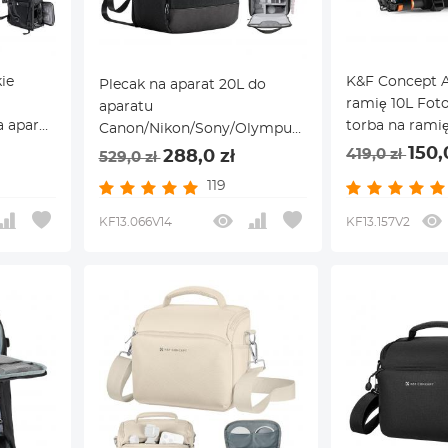
kie
K&F Concept A
Plecak na aparat 20L do
ramię 10L Fot
aparatu
a aparat
torba na ramię
Canon/Nikon/Sony/Olympus,
 osłoną
kompatybilna 
obiektywu, dronów, laptopa
150,
419,0 zł
288,0 zł
529,0 zł
a
Canon / Nikon
15,6", do
119
trzanki
Camears / DJI 
fotografii/wędrówek/podróży,
zarne)
czarny
KF13.066V14
KF13.157V2