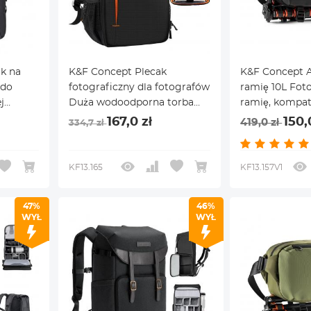
k na
K&F Concept Plecak
K&F Concept A
 do
fotograficzny dla fotografów
ramię 10L Foto
j
Duża wodoodporna torba
ramię, kompat
y
fotograficzna dla mężczyzn i
dronami Canon
167,0 zł
150,
419,0 zł
334,7 zł
użEj
kobiet
Sony Camears 
L,
czarna
KF13.165
KF13.157V1
47%
46%
WYŁ
WYŁ