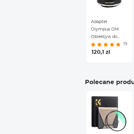
Adapter
Olympus OM
Obiektyw do
19
Canon EOS M
Aparat
120,1 zł
Polecane prod