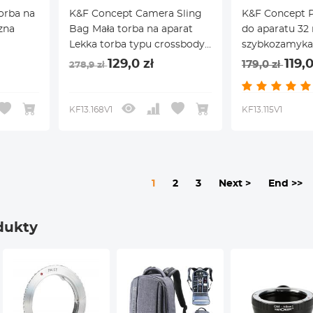
orba na
K&F Concept Camera Sling
K&F Concept P
zna
Bag Mała torba na aparat
do aparatu 3
Lekka torba typu crossbody
szybkozamyka
ami
z wewnętrzną podszewką
fotografów, r
129,0 zł
119,0
179,0 zł
278,9 zł
zapewniająca ochronę i
pasek na ramię
wszechstronność, beżowa
kompatybilny 
DSLR Nikon C
KF13.168V1
KF13.115V1
Olympus, szar
1
2
3
Next >
End >>
dukty