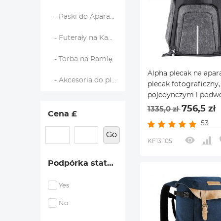
- Paski do Aparatu
- Futerały na Kamery
- Torba na Ramię
Alpha plecak na apara
- Akcesoria do plecaków
plecak fotograficzny,
pojedynczym i podw
ramieniem, do Lapto
756,5 zł
1335,0 zł
Cena £
25L
53
Go
KF13.105
Podpórka statywu
Yes
No