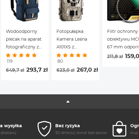
DJI OSMO action
2 3
Wodoodporny
Fotopułapka
Filtr ochronny
plecak na aparat
Kamera Leśna
obiektywu M
fotograficzny z
A101XS z
67 mm odpor
osłoną
noktowizorem,
na wybuchy 2
159,0
211,8 zł
119
80
przeciwdeszczową,
wodoodporność
wielowarstwo
293,7 zł
267,0 zł
649,7 zł
623,0 zł
duża pojemność
IP66, kamera
powłok
torba podróżna
obserwacyjna dla
Ultracienki HD
kompatybilna z
dzikich zwierząt
Wodoodporny
canon nikon sony
do ochrony na
Odporny na
camera lens 15.6’’
zewnątrz i w
zarysowania
laptop
domu
Seria Nano-Xce
44*29*17cm
 wysyłka
Bez ryzyka
Ogr
 dostawy
30-dniowy zwrot bez powodu
Kup 