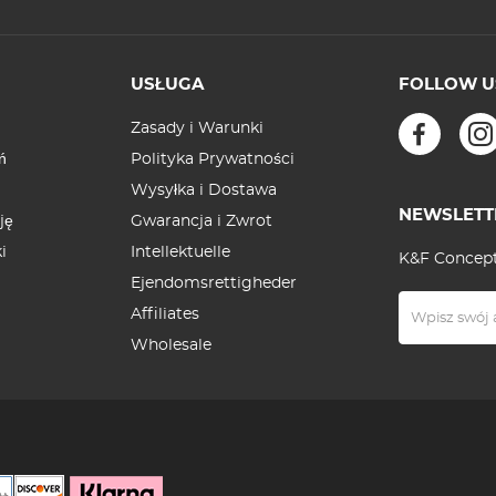
USŁUGA
FOLLOW U
Zasady i Warunki
ń
Polityka Prywatności
Wysyłka i Dostawa
NEWSLETT
ję
Gwarancja i Zwrot
i
Intellektuelle
K&F Concept
Ejendomsrettigheder
Affiliates
Wholesale