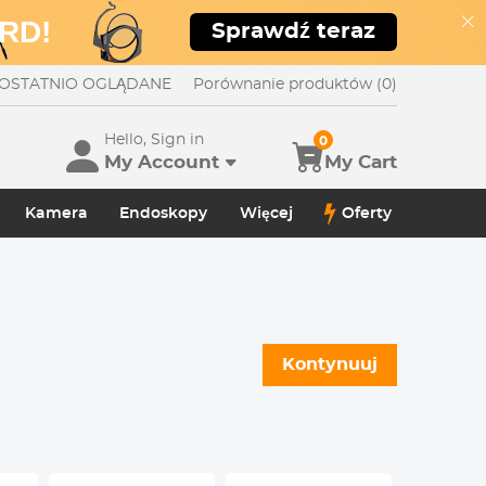
RD!
Sprawdź teraz
OSTATNIO OGLĄDANE
Porównanie produktów (0)
Hello, Sign in
0
My Account
My Cart
Kamera
Endoskopy
Więcej
Oferty
Kontynuuj