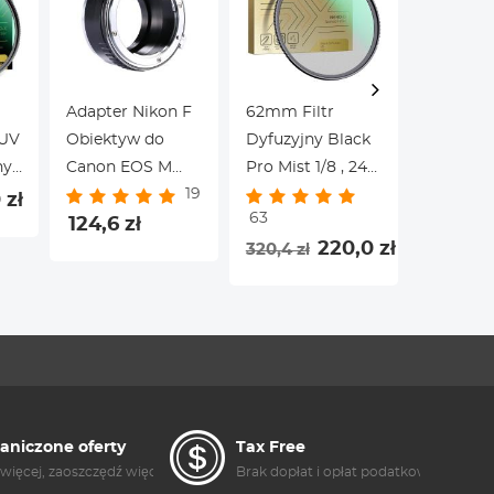
wstrząsy walizka
Google 
podróżna z
Smartph
paskami na
Biały
ramię
Adapter Nikon F
62mm Filtr
62 mm B
CUV
Obiektyw do
Dyfuzyjny Black
Mist Filtr
ny
Canon EOS M
Pro Mist 1/8 , 24
Warstw
19
8
Aparat
Warstw
Nanopowł
 zł
63
75
wych
124,6 zł
Nanopowłoki -
Seria Na
220,0 zł
320,4 zł
311,5 zł
Seria Nano-
Dazzle
l
aniczone oferty
Tax Free
więcej, zaoszczędź więcej
Brak dopłat i opłat podatkowych