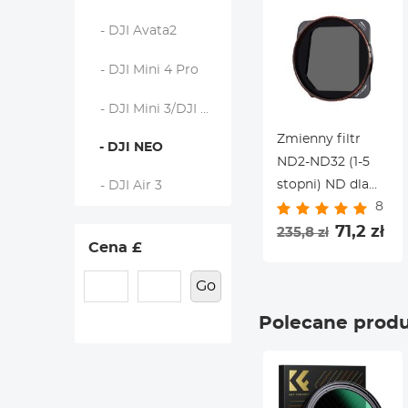
- DJI Avata2
- DJI Mini 4 Pro
- DJI Mini 3/DJI Mini 3 Pro
Zmienny filtr
- DJI NEO
ND2-ND32 (1-5
stopni) ND dla
- DJI Air 3
8
DJI Mavic
3/Mavic 3 Cine,
71,2 zł
235,8 zł
Cena £
filtr o neutralnej
gęstości z 28
Go
wielowarstwowymi
Polecane prod
powłokami
Wodoodporny/odpo
na zarysowania