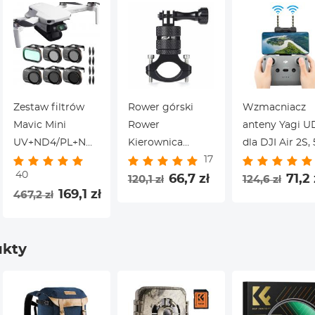
Zestaw filtrów
Rower górski
Wzmacniacz
Mavic Mini
Rower
anteny Yagi U
UV+ND4/PL+ND8/PL+ND16/PL+ND32/PL+ND64/PL
Kierownica
dla DJI Air 2S, 
17
+ 1 x zestaw
motocykla Zacisk
Ghz przedłuża
40
łopatek
montażowy
66,7 zł
zasięgu sygna
71,2 
120,1 zł
124,6 zł
169,1 zł
467,2 zł
wentylatora
Uchwyt ze stopu
zdalnego
aluminium
sterowania dla
Pasuje do GoPro
DJI mini 5/Mav
ukty
Hero 11/10/9/8
Air 8/DJI Air 2
rny
Czarny Kamera
akcesoria
akcji Insta360
One x2 x3 360