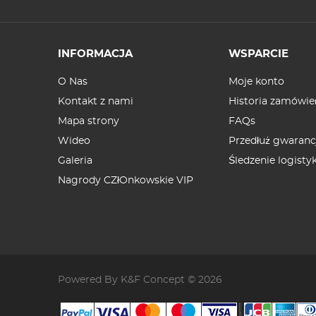
INFORMACJA
WSPARCIE
O Nas
Moje konto
Kontakt z nami
Historia zamówie
Mapa strony
FAQs
Wideo
Przedłuż gwaranc
Galeria
Śledzenie logistyk
Nagrody CZłOnkowskie VIP
Powered By K&F Concept © 2026