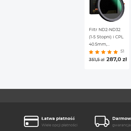
Filtr ND2-ND32
(1-5 Stopni) i CPL
40.5mm,
51
Żadnego Krzyża
X z 28
287,0 zł
351,5 zł
Warstwową
Powłoką – Seria
Nano-X
Łatwa płatność
Darmowa
Wiele opcji płatności
gwarancja