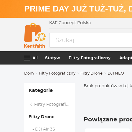
PRIME DAY JUŻ TUŻ-TUŻ,
K&F Concept Polska
All
Statyw
Filtry Fotograficzny
Adapt
Dom
Filtry Fotograficzny
Filtry Drone
DJI NEO
Brak produktów w tej k
Kategorie
Filtry Fotograficzny
Filtry Drone
Powiązane pro
- DJI Air 3S