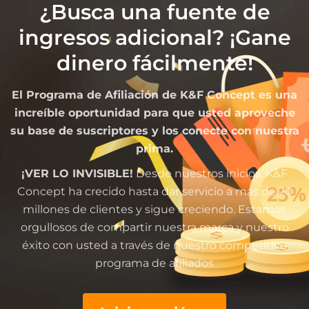
¿Busca una fuente de
ingresos adicional? ¡Gane
dinero fácilmente!
El Programa de Afiliación de K&F Concept es una
increíble oportunidad para que usted aproveche
su base de suscriptores y los conecte con nuestra
prima.
¡VER LO INVISIBLE!
Desde nuestros inicios, K&F
Concept ha crecido hasta dar servicio a más de 20
millones de clientes y sigue creciendo. Estamos
orgullosos de compartir nuestra marca y nuestro
éxito con usted a través de nuestro competitivo
programa de afiliados