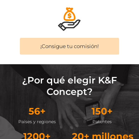
¡Consigue tu comisión!
¿Por qué elegir K&F
Concept?
56+
150+
Países y regiones
Patentes
1200+
20+ millones