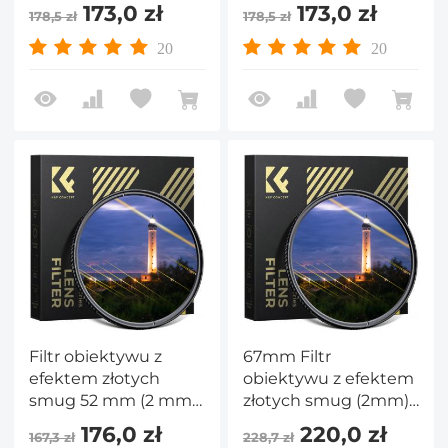
anamorficzny filtr
anamorficzny filtr
173,0 zł
173,0 zł
178,5 zł
178,5 zł
optyczny ze szkła
optyczny ze szkła
optycznego z
optycznego z
20
20
efektem rozbłysku
efektem rozbłysku
światła do
światła do
obiektywów
obiektywów
aparatów
aparatów
fotograficznych serii
fotograficznych serii
Nano-Xcel
Nano-Xcel
Filtr obiektywu z
67mm Filtr
efektem złotych
obiektywu z efektem
smug 52 mm (2 mm)
złotych smug (2mm)
anamorficzny filtr
anamorficzny filtr
176,0 zł
220,0 zł
167,3 zł
228,7 zł
optyczny ze szkła z
optyczny ze szkła z