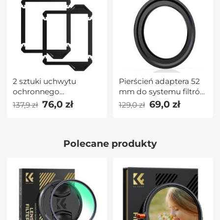
Filtry
2 sztuki uchwytu
Pierścień adaptera 52
ochronnego
mm do systemu filtrów
obiektywu 100x100mm
kwadratowych 100
76,0 zł
69,0 zł
137,9 zł
129,0 zł
— seria Nano X Pro
mm Pro — seria Nano
X Pro
Polecane produkty