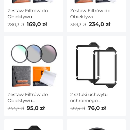
Zestaw Filtrów do
Zestaw Filtrów do
Obiektywu
Obiektywu
UV+CPL+ND4 55 mm
UV+CPL+ND4 82 mm
169,0 zł
234,0 zł
280,3 zł
369,3 zł
ze ściereczką do
ze ściereczką do
Czyszczenia
Czyszczenia
Obiektywu i Torbą na
Obiektywu i Torbą na
Filtry
Filtry
Zestaw Filtrów do
2 sztuki uchwytu
Obiektywu
ochronnego
UV+CPL+ND4 46 mm
obiektywu 100x150mm
95,0 zł
76,0 zł
244,7 zł
137,9 zł
ze ściereczką do
— seria Nano X Pro
Czyszczenia
Obiektywu i Torbą na