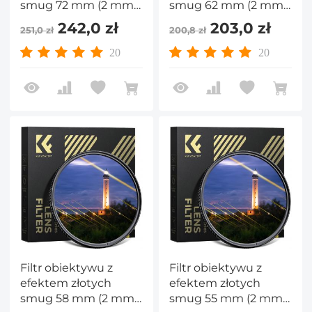
smug 72 mm (2 mm)
smug 62 mm (2 mm)
anamorficzny filtr
anamorficzny filtr
242,0 zł
203,0 zł
251,0 zł
200,8 zł
optyczny ze szkła
optyczny ze szkła z
optycznego z
efektem rozbłysków
20
20
efektem rozbłysku
światła do
światła do
obiektywów
obiektywów
aparatów
aparatów
fotograficznych serii
fotograficznych serii
Nano-Xcel
Nano-Xcel
Filtr obiektywu z
Filtr obiektywu z
efektem złotych
efektem złotych
smug 58 mm (2 mm)
smug 55 mm (2 mm)