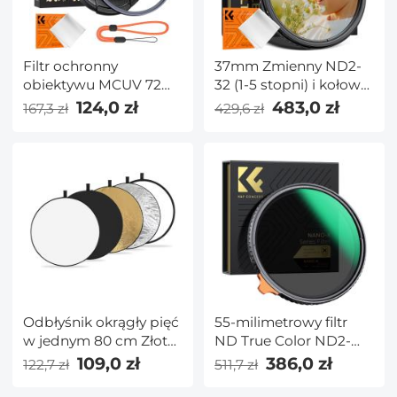
Filtr ochronny
37mm Zmienny ND2-
obiektywu MCUV 72
32 (1-5 stopni) i kołowy
mm z nasadką filtra,
filtr polaryzacyjny CPL i
124,0 zł
483,0 zł
167,3 zł
429,6 zł
ściereczka czyszcząca,
Black Mist 1/4 3 w 1 Filtr
szkło optyczne,
obiektywu HD z 28
ultracienkie, 28 powłok
wielowarstwowymi
wielowarstwowych,
powłokami do
seria Nano-Xcel
obiektywów aparatów
fotograficznych serii
Nano-Xcel
Odbłyśnik okrągły pięć
55-milimetrowy filtr
w jednym 80 cm Złoty
ND True Color ND2-
Srebrny Czarny Biały
ND32 z 28 warstwami
109,0 zł
386,0 zł
122,7 zł
511,7 zł
Półprzezroczysty panel
zielonej folii
miękkiego światła
przeciwodblaskowej