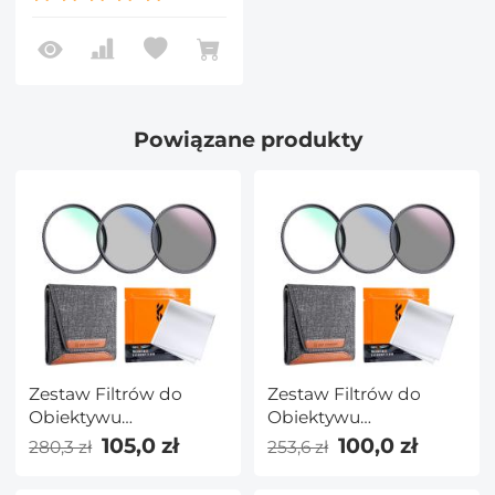
światła do
obiektywów
aparatów
fotograficznych serii
Nano-Xcel
Powiązane produkty
Zestaw Filtrów do
Zestaw Filtrów do
Obiektywu
Obiektywu
UV+CPL+ND4 52 mm
UV+CPL+ND4 49 mm
105,0 zł
100,0 zł
280,3 zł
253,6 zł
ze ściereczką do
ze ściereczką do
Czyszczenia
Czyszczenia