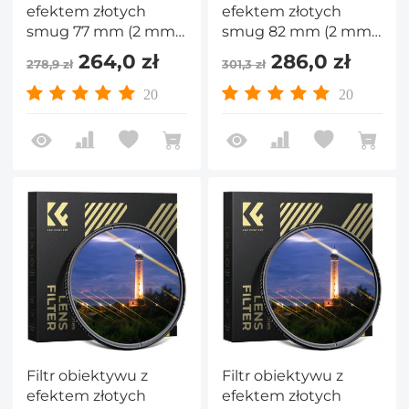
efektem złotych
efektem złotych
smug 77 mm (2 mm)
smug 82 mm (2 mm)
anamorficzny filtr
anamorficzny filtr
264,0 zł
286,0 zł
278,9 zł
301,3 zł
optyczny ze szkła
optyczny ze szkła
optycznego z
optycznego z
20
20
efektem rozbłysku
efektem rozbłysku
światła do
światła do
obiektywów
obiektywów
aparatów
aparatów
fotograficznych serii
fotograficznych serii
Nano-Xcel
Nano-Xcel
Filtr obiektywu z
Filtr obiektywu z
efektem złotych
efektem złotych