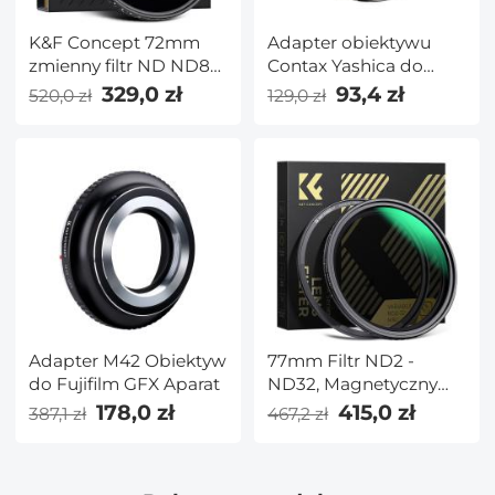
K&F Concept 72mm
Adapter obiektywu
zmienny filtr ND ND8-
Contax Yashica do
ND128 (3-7 Stop) HD
adaptera mocowania
329,0 zł
93,4 zł
520,0 zł
129,0 zł
hydrofobowy filtr VND
obiektywu M43 MFT
do obiektywu aparatu
Adapter obiektywu
No X Cross
K&F Concept M14121
Adapter M42 Obiektyw
77mm Filtr ND2 -
do Fujifilm GFX Aparat
ND32, Magnetyczny
Adapterring, Nano-X
178,0 zł
415,0 zł
387,1 zł
467,2 zł
Seria