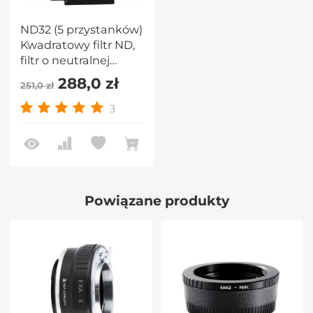
ND32 (5 przystanków)
Kwadratowy filtr ND,
filtr o neutralnej
gęstości 4" x 5,65"
288,0 zł
251,0 zł
Kompatybilny z Tilta
Kompatybilny z
3
matowym pudełkiem
SmallRig, smukłym,
wielowarstwowym
szkłem optycznym
HD
Powiązane produkty