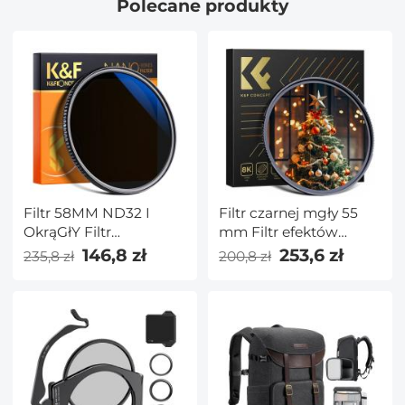
Polecane produkty
Filtr 58MM ND32 I
Filtr czarnej mgły 55
OkrąGłY Filtr
mm Filtr efektów
Polaryzacyjny CPL 2 W
specjalnych 1/4 Ultra
146,8 zł
253,6 zł
235,8 zł
200,8 zł
1 Do Obiektywu
przezroczysty
Aparatu Multi Coating,
wielowarstwowy
Ultra Przezroczysty,
pokryty wodoodporną,
Wodoodporny,
odporną na
Odporny NA
zarysowania i
Zarysowania
antyrefleksyjną serią
Nano-X