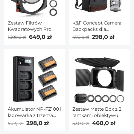
Zestaw Filtrów
K&F Concept Camera
Kwadratowych Pro
Backpacks dla
ND1000 + 95mm CPL +
fotografów Torba
649,0 zł
298,0 zł
1399,0 zł
479,8 zł
4 Pierścienie Pośrednie
podróżna na statyw,
(67/72/77/82mm) +
obiektyw, akcesoria z
Uchwyt Filtra 4x4
przegrodą na laptopa i
pokrowcem
przeciwdeszczowym
Wodoodporne
wielofunkcyjne torby
na aparaty cyfrowe
Dslr w kolorze czarnym
Akumulator NP-FZ100 i
Zestaw Matte Box z 2
ładowarka z trzema
ramkami obiektywu i
gniazdami, 3-pak
adapterem
298,0 zł
460,0 zł
502,1 zł
530,0 zł
zapasowych
67/72/77/82/95 mm,