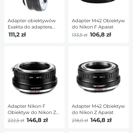
Adapter obiektywów
Adapter M42 Obiektyw
Exakta do adaptera
do Nikon F Aparat
mocowania obiektywu
111,2 zł
106,8 zł
133,5 zł
Sony E K&F Concept
M29101
Adapter Nikon F
Adapter M42 Obiektyw
Obiektyw do Nikon Z
do Nikon Z Aparat
Aparat
146,8 zł
146,8 zł
222,5 zł
218,0 zł