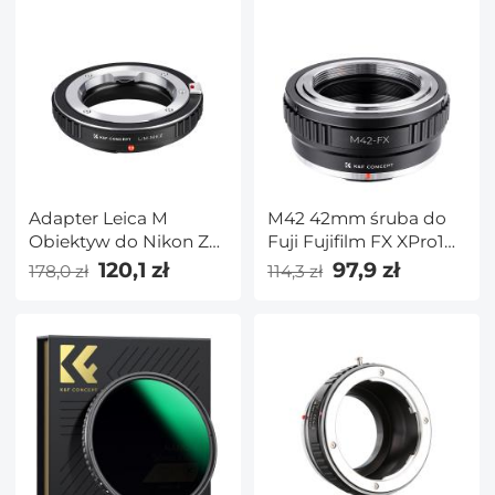
Adapter Leica M
M42 42mm śruba do
Obiektyw do Nikon Z
Fuji Fujifilm FX XPro1
Aparat
X-Pro1 pierścień
120,1 zł
97,9 zł
178,0 zł
114,3 zł
adaptera mocowania
obiektywu K&F
Concept Adapter
obiektywu