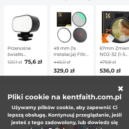
Przenośne
49 mm (1s
67mm Zmien
światło
Instalacja) Filtr
ND2-32 (1-5
fotograficzne
Black Mist 1/8 +
stopni) i koł
75,6 zł
120,1 zł
445,0 zł
479,8 zł
ST30, 3
Osłoną
filtr
329,0 zł
536,0 zł
temperatury
Obiektywu +
polaryzacyjn
barwowe,
Magnetycznym
CPL i Black M
bezstopniowe
Pierścieniem
1/4 3 w 1 Filtr
przyciemnianie,
Adaptera z 28
obiektywu H
Pliki cookie na kentfaith.com.pl
uniwersalne
Warstwową
28
światło LED do
Nanopowłoką -
wielowarst
Używamy plików cookie, aby zapewnić Ci
fotografii na
Seria Nano-X
powłokami 
Powered By K&F Concept © 2026
żywo z
obiektywów
lepszą obsługę. Kontynuuj przeglądanie, jeśli
komputera,
aparatów
jesteś z tego zadowolony, lub dowiedz się
odpowiednie
fotograficzn