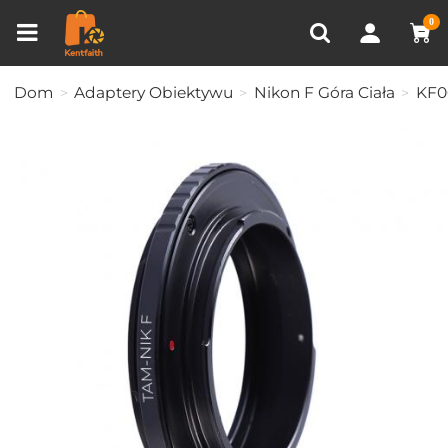
Porównanie produktów (0)
OSTATNIO OGLĄDANE
0
Dom
Adaptery Obiektywu
Nikon F Góra Ciała
KF0