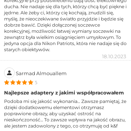
korekcyjne przy podświetleniu dają dość efektownego
ducha. Nie nadaje się dla tych, którzy chcą być piękne i
jędrne. Ale żeby ci, którzy cię kochają, znudzili się,
myślę, że nieoczekiwane światło przyjdzie i będzie się
dobrze bawić. Dzięki dołączonej soczewce
korekcyjnej, możliwość łatwej wymiany soczewki na
zewnątrz była wielkim osiągnięciem umysłowym. To
jedyna opcja dla Nikon Patriots, która nie nadaje się do
starych obiektywów.
18.10.2023
Sarmad Almouallem
5
Najlepsze adaptery z jakimi współpracowałem
Podoba mi się jakość wykonania... Zawsze pamiętaj, że
dzięki dodatkowemu elementowi otrzymasz
poprawione obrazy, aby uzyskać ostrość na
nieskończoność... To zawsze wpływa na jakość obrazu,
ale jestem zadowolony z tego, co otrzymuję od k&f