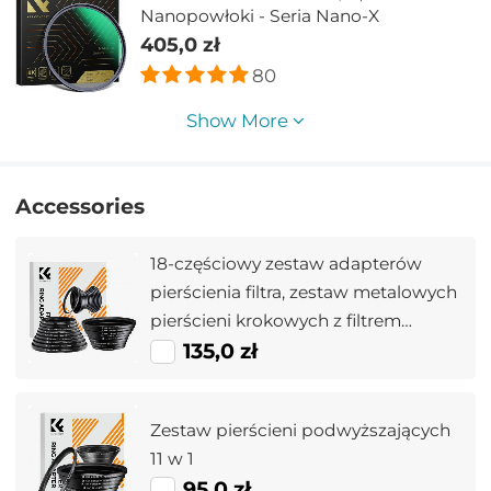
Nanopowłoki - Seria Nano-X
405,0 zł
80
Show More
Accessories
18-częściowy zestaw adapterów
pierścienia filtra, zestaw metalowych
pierścieni krokowych z filtrem
obiektywu aparatu (zawiera 9 szt.
135,0 zł
zestawu pierścieni wzmacniających
+ 9 szt. zestawu pierścieni
Zestaw pierścieni podwyższających
obniżających)
11 w 1
95,0 zł