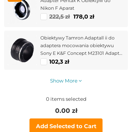
Adapter Pentax K Obiektyw do
Nikon F Aparat
222,5 zł
178,0 zł
Obiektywy Tamron Adaptall ii do
adaptera mocowania obiektywu
Sony E K&F Concept M23101 Adapter
obiektywu
102,3 zł
Show More
0
items selected
0.00
zł
Add Selected to Cart