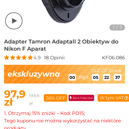
1
/
7
Adapter Tamron Adaptall 2 Obiektyw do
Nikon F Aparat
4.9
18
Opinii
KF06.086
Out Of Stock
ekskluzywna
days
:
:
:
00
05
22
36
97,9
133,5
W tym VAT
26% OFF
zł
Black Friday Deal
zł
1. Otrzymaj 15% zniżki – Kod: PD15;
Tego kuponu nie można wykorzystać na niektóre
produkty.