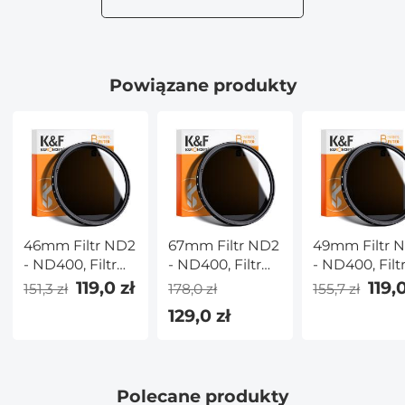
Canon EOS
R/RF z
mocowaniem
Powiązane produkty
46mm Filtr ND2
67mm Filtr ND2
49mm Filtr 
- ND400, Filtr
- ND400, Filtr
- ND400, Filt
ND Zmienny
ND Zmienny
ND Zmienny
119,0 zł
119,0
151,3 zł
178,0 zł
155,7 zł
Neutralna
Neutralna
Neutralna
129,0 zł
Gęstość
Gęstość
Gęstość
Polecane produkty