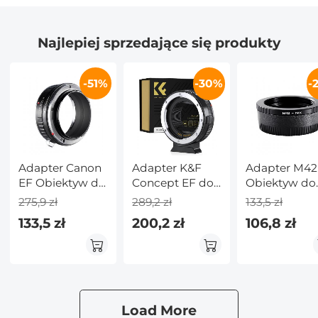
Najlepiej sprzedające się produkty
-51%
-30%
-
Adapter Canon
Adapter K&F
Adapter M42
EF Obiektyw do
Concept EF do
Obiektyw do
Canon EOS R
EOS R, adapter
Nikon F Apar
275,9 zł
289,2 zł
133,5 zł
Aparat
mocowania
133,5 zł
200,2 zł
106,8 zł
obiektywu z
automatycznym
ustawianiem
ostrości do
obiektywów
Canon EF EF-S i
Load More
aparatów