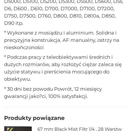
D5000, D5100, D5200, D5300, D5500, D5600, D5s,
D6, D600 , D610, D700, D7000, D7100, D7200,
D750, D7500, D760, D800, D810, D810a, D850,
D90 itp.
* Wykonane z mosiądzu i aluminium. Solidna i
precyzyjna konstrukcja. AF manualny, ostrzy na
nieskończoności
* Podczas pracy z teleobiektywami średnich i
dużych rozmiarów, aby rozłożyć ciężar zaleca się
użycie statywu i pierścienia mocującego do
obiektywu.
* 30 dni bez powodu Powrót, 12 miesięcy
gwarancji jako?ci, 100% satysfakcji.
Produkty powiązane
67 mm Black Mist Filtr 1/4 , 28 Warstw