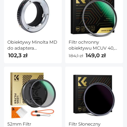
obiektywów aparatów
Magnetyczną
fotograficznych Seria
Metalową Osłoną Seria
Nano-Dazzle
Nano X
Obiektywy Minolta MD
Filtr ochronny
do adaptera
obiektywu MCUV 40,5
mocowania obiektywu
mm odporny na
102,3 zł
149,0 zł
184,1 zł
Leica M Adapter
wybuchy 28
obiektywu K&F
wielowarstwowych
Concept M15151
powłok Ultracienki HD
Wodoodporny
Odporny na
zarysowania Seria
Nano-Xcel
52mm Filtr
Filtr Słoneczny