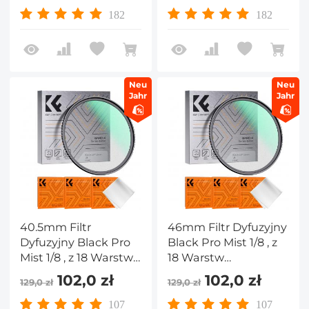
Czyszczącymi - Seria
powłokami Seria
182
182
Nano-K
Nano K
Neu
Neu
Jahr
Jahr
40.5mm Filtr
46mm Filtr Dyfuzyjny
Dyfuzyjny Black Pro
Black Pro Mist 1/8 , z
Mist 1/8 , z 18 Warstw
18 Warstw
Nanopowłoki i 3
Nanopowłoki i 3
102,0 zł
102,0 zł
129,0 zł
129,0 zł
ściereczkami
ściereczkami
Czyszczącymi - Seria
Czyszczącymi - Seria
107
107