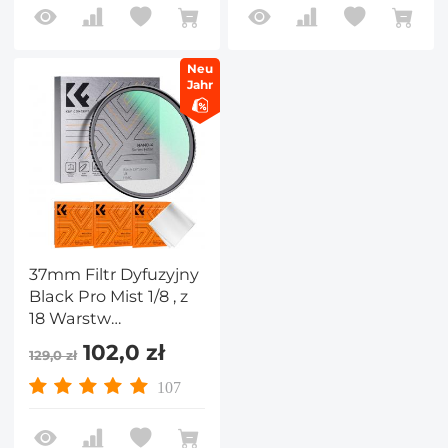
Neu
Jahr
37mm Filtr Dyfuzyjny
Black Pro Mist 1/8 , z
18 Warstw
Nanopowłoki i 3
102,0 zł
129,0 zł
ściereczkami
Czyszczącymi - Seria
107
Nano-Klear