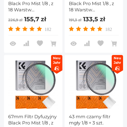
Black Pro Mist 1/8 , z
Black Pro Mist 1/8 , z
18 Warstw
18 Warstw
Nanopowłoki i 3
Nanopowłoki i 3
155,7 zł
133,5 zł
226,9 zł
191,3 zł
ściereczkami
ściereczkami
Czyszczącymi - Seria
Czyszczącymi - Seria
182
182
Nano-K
Nano-K
Neu
Neu
Jahr
Jahr
67mm Filtr Dyfuzyjny
43 mm czarny filtr
Black Pro Mist 1/8 , z
mgły 1/8 + 3 szt.