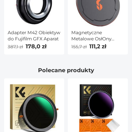
Adapter M42 Obiektyw
Magnetyczne
do Fujifilm GFX Aparat
Metalowe OsłOny
Obiektywu 55MM
178,0 zł
111,2 zł
387,1 zł
155,7 zł
(Działa Tylko Z Filtrami
Magnetycznymi K&F
Concept)
Polecane produkty