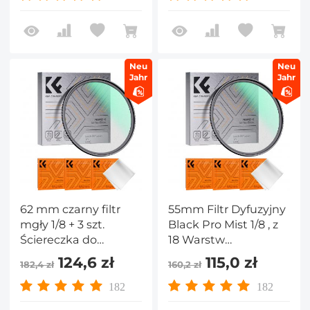
Nano-Klear
Nano-Klear
Neu
Neu
Jahr
Jahr
62 mm czarny filtr
55mm Filtr Dyfuzyjny
mgły 1/8 + 3 szt.
Black Pro Mist 1/8 , z
Ściereczka do
18 Warstw
czyszczenia z 18
Nanopowłoki i 3
124,6 zł
115,0 zł
182,4 zł
160,2 zł
wielowarstwowymi
ściereczkami
powłokami Seria
Czyszczącymi - Seria
182
182
Nano K
Nano-K