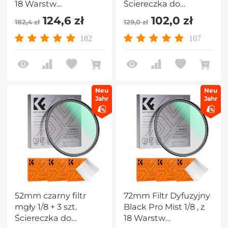
18 Warstw
Ściereczka do
Nanopowłoki i 3
czyszczenia z 18
124,6 zł
102,0 zł
182,4 zł
129,0 zł
ściereczkami
wielowarstwowymi
Czyszczącymi - Seria
powłokami Seria
182
107
Nano-K
Nano-Klear
Neu
Neu
Jahr
Jahr
52mm czarny filtr
72mm Filtr Dyfuzyjny
mgły 1/8 + 3 szt.
Black Pro Mist 1/8 , z
Ściereczka do
18 Warstw