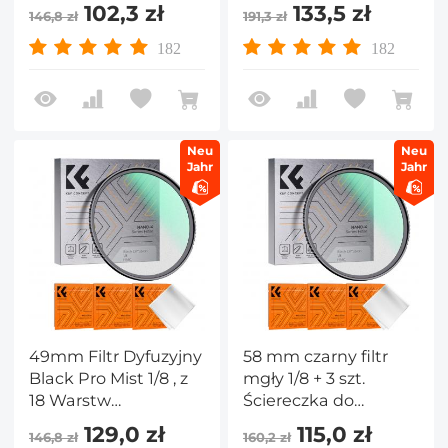
czyszczenia z 18
Nanopowłoki i 3
102,3 zł
133,5 zł
146,8 zł
191,3 zł
wielowarstwowymi
ściereczkami
powłokami Nano serii
Czyszczącymi - Seria
182
182
K
Nano-K
Neu
Neu
Jahr
Jahr
49mm Filtr Dyfuzyjny
58 mm czarny filtr
Black Pro Mist 1/8 , z
mgły 1/8 + 3 szt.
18 Warstw
Ściereczka do
Nanopowłoki i 3
czyszczenia z 18
129,0 zł
115,0 zł
146,8 zł
160,2 zł
ściereczkami
wielowarstwowymi