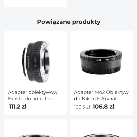
Powiązane produkty
Adapter obiektywów
Adapter M42 Obiektyw
Exakta do adaptera
do Nikon F Aparat
mocowania obiektywu
111,2 zł
106,8 zł
133,5 zł
Sony E K&F Concept
M29101