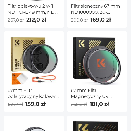
Filtr obiektywu 2 w 1
Filtr słoneczny 67 mm
ND i CPL 49 mm, ND2-
ND1000000, 20-
ND32 (1–5 stopni) o
stopniowy stały filtr o
212,0 zł
169,0 zł
267,8 zł
200,8 zł
zmiennej gęstości
neutralnej gęstości Filtr
neutralnej i polaryzator
do fotografii wydarzeń
do obiektywów
niebieskich z 28
aparatu z Seria Nano-
wielowarstwowymi
Dazzle
powłokami do
lustrzanek cyfrowych
serii Nano-X
67mm Filtr
67 mm Filtr
polaryzacyjny kołowy z
Magnetyczny UV,
nasadką filtra Szkło
Wodoodporna,
159,0 zł
181,0 zł
156,2 zł
265,0 zł
optyczne Ultracienki
Odporna na
filtr polaryzacyjny CPL
Zarysowania,
z 24 powłokami
Antyrefleksyjna Zielona
wielowarstwowymi do
Folia HD z