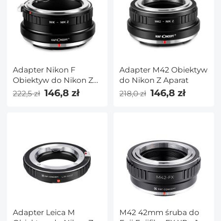
Adapter Nikon F
Adapter M42 Obiektyw
Obiektyw do Nikon Z
do Nikon Z Aparat
Aparat
146,8 zł
146,8 zł
222,5 zł
218,0 zł
Adapter Leica M
M42 42mm śruba do