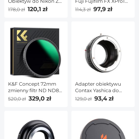
Obiektyw do Nikon Z
Fuji Fujifilm FX XPro1
Aparat
X-Pro1 pierścień
120,1 zł
97,9 zł
178,0 zł
114,3 zł
adaptera mocowania
obiektywu K&F
Concept Adapter
obiektywu
K&F Concept 72mm
Adapter obiektywu
zmienny filtr ND ND8-
Contax Yashica do
ND128 (3-7 Stop) HD
adaptera mocowania
329,0 zł
93,4 zł
520,0 zł
129,0 zł
hydrofobowy filtr VND
obiektywu M43 MFT
do obiektywu aparatu
Adapter obiektywu
No X Cross
K&F Concept M14121