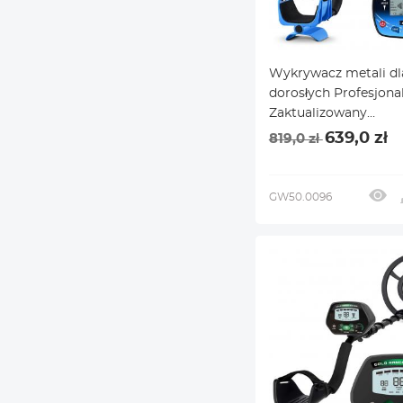
Wykrywacz metali dl
dorosłych Profesjonal
Zaktualizowany
profesjonalny wykry
639,0 zł
819,0 zł
złota do poszukiwani
skarbów, 10-calowa 
wyszukiwania 5 tryb
GW50.0096
wykrywania Wodood
IP68, tryb silnej pami
wysoka dokładność, z
słuchawkami