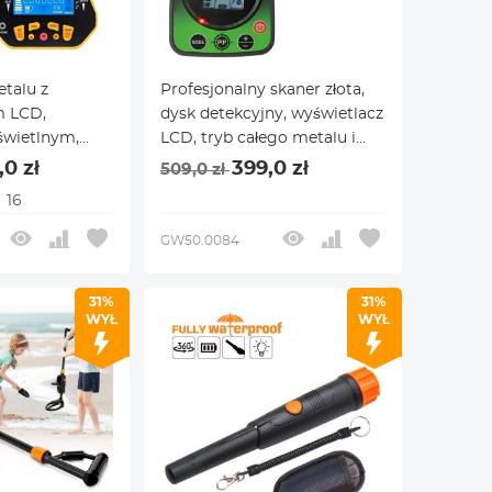
talu z
Profesjonalny skaner złota,
m LCD,
dysk detekcyjny, wyświetlacz
świetlnym,
LCD, tryb całego metalu i
kcją
DISC, dwukolorowy
,0 zł
399,0 zł
509,0 zł
a i trybem
wyświetlacz światła
16
y panel
GW50.0084
31%
31%
WYŁ
WYŁ