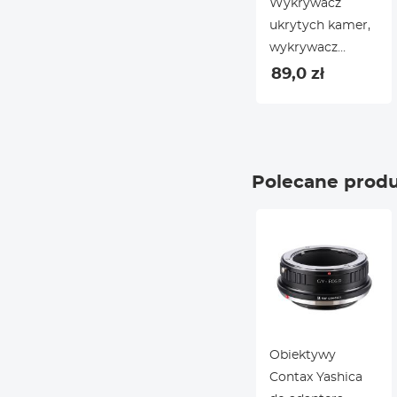
Wykrywacz
ukrytych kamer,
wykrywacz
szpiegów
89,0 zł
licznika,
wykrywacz
skanowania na
podczerwień z
Polecane prod
kompasem i 8
diodami LED,
wykrywacz
kamery
hotelowej lub
domowej w
kolorze czarnym
Obiektywy
Contax Yashica