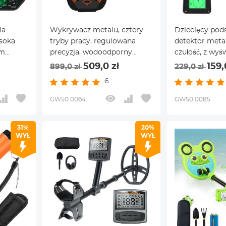
la
Wykrywacz metalu, cztery
Dziecięcy po
ysoka
tryby pracy, regulowana
detektor meta
ym
precyzja, wodoodporny
czułość, z wy
, z
panel wykrywający 10 cali
LCD i wskazan
509,0 zł
159,
899,0 zł
229,0 zł
jakość dźwięk
6
GW50.0064
GW50.0085
31%
20%
WYŁ
WYŁ