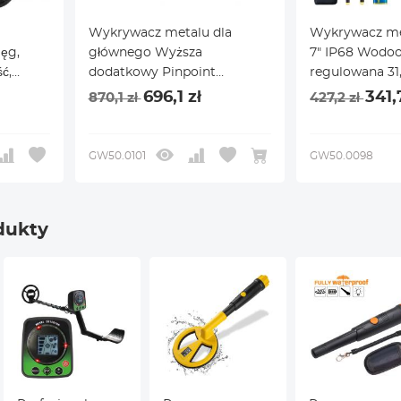
Wykrywacz metalu dla
Wykrywacz met
ięg,
głównego Wyższa
7" IP68 Wodo
ć,
dodatkowy Pinpoint
regulowana 31,
ego
Wodoodporny
696,1 zł
341,
870,1 zł
427,2 zł
GW50.0101
GW50.0098
dukty