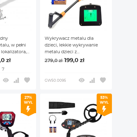
odny
Wykrywacz metalu dla
alu, w pełni
dzieci, lekkie wykrywanie
lokalizatora,
metalu dzieci z
alu dla
wyświetlaczem LCD i
0 zł
199,0 zł
279,0 zł
ieci, powiązany
wodoodporną cewką
7
alami,
wyszukiwania, wysoka
czułość wykrywania metalu
GW50.0095
dla dzieci z chwytakiem,
łopatem i torbami do skarbu
27%
53%
WYŁ
WYŁ