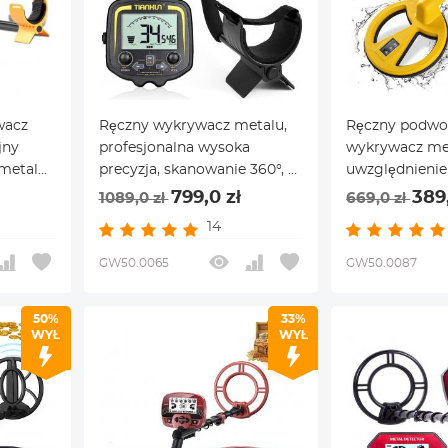
wacz
Ręczny wykrywacz metalu,
Ręczny podw
jny
profesjonalna wysoka
wykrywacz met
metalu,
precyzja, skanowanie 360°, z
uwzględnienie 
z
wyświetlaczem LCD, a
wykrywacz met
799,0 zł
389,
1089,0 zł
669,0 zł
następnie trzpieniem
dorosłych i dz
14
z monetą, met
GW50.0065
GW50.0087
50%
33%
WYŁ
WYŁ