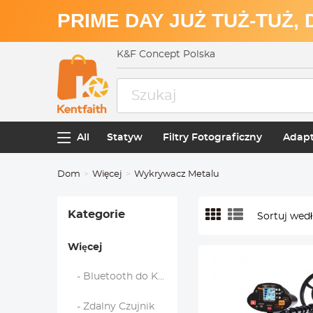
PRIME DAY JUŻ TUŻ-TUŻ,
K&F Concept Polska
All
Statyw
Filtry Fotograficzny
Adapt
Dom
Więcej
Wykrywacz Metalu
Kategorie
Sortuj wedł
Więcej
- Bluetooth do Kasku Motocyklowego
- Zdalny Czujnik