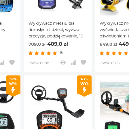
a
Wykrywacz metalu dla
Wykrywacz me
ny -
dorosłych i dzieci, wyższa
wyświetlacze
precyzja, podziękowanie, 10
oświetleniem 
wacz
precyzyjną fun
409,0 zł
449
709,0 zł
649,0 zł
a
pozycjonowani
16
cewka
DISC, 10-calow
ów
włączony
GW50.0088
GW50.0075
porność
ęci,
37%
43%
e
WYŁ
WYŁ