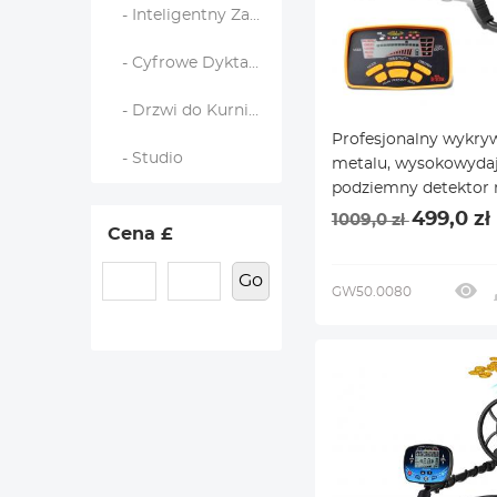
- Inteligentny Zamek
- Cyfrowe Dyktafony
- Drzwi do Kurnika
Profesjonalny wykry
- Studio
metalu, wysokowyda
podziemny detektor 
pięć trybów detekcji, 
499,0 zł
1009,0 zł
Cena £
wyświetlaczem LCD,
wykrywanie
Go
GW50.0080