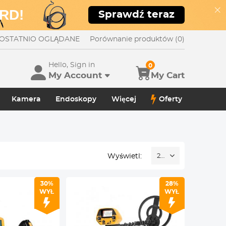
RD!
Sprawdź teraz
OSTATNIO OGLĄDANE
Porównanie produktów (0)
Hello, Sign in
0
My Account
My Cart
Kamera
Endoskopy
Więcej
Oferty
Wyświetl:
24
30%
28%
WYŁ
WYŁ