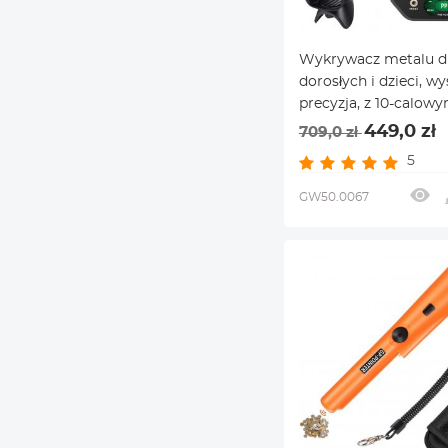
Wykrywacz metalu d
dorosłych i dzieci, w
precyzja, z 10-calow
dyskiem detekcyjnym
449,0 zł
709,0 zł
dodatkiem pamięci
5
GW50.0067