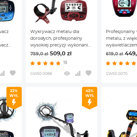
wacz
Wykrywacz metalu dla
Profesjonalny
,
dorosłych, profesjonalny
metalu, z wię
wacz
wysokiej precyzji wykonania
wyświetlacze
arbów,
IP68, wykrywacz metalu z
wsparcie, z 1
509,0 zł
449,
759,0 zł
619,0 zł
a płyta
wyświetlaczem LCD, 5,4-
dyskiem detek
15
oka
calowym panelem
tryby detekcji
GW50.0068
GW50.0070
22%
42%
WYŁ
WYŁ