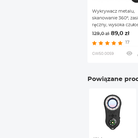
Wykrywacz metalu,
skanowanie 360°, zas
ręczny, wysoka czułoś
zachowanie dokładn
89,0 zł
129,0 zł
pozycjonowania i
17
wyszukiwania
GW50.0059
Powiązane pro