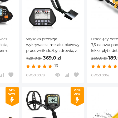
wacz
Wysoka precyzja
Dziecięcy dete
łota,
wykrywacza metalu, plażowy
7,5-calowa po
ybem
pracownik służby zdrowia, z
lekka płyta det
zabezpieczeniem
działający na 
369,0 zł
189,
729,0 zł
269,0 zł
pozycjonowania i wrażliwą
13
płytką detekcyjną
GW50.0078
GW50.0062
51%
27%
WYŁ
WYŁ