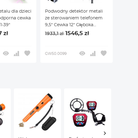
alu dla dzieci
Podwodny detektor metali
odporna cewka
ze sterowaniem telefonem
1-39"
9,5" Cewka 12" Głęboka
detekcja Zaawansowana
7 zł
1546,5 zł
1933,1 zł
równowaga gruntu
GW50.0099