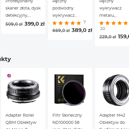
Profesjonalny
Ręczny
Ręczny
skaner złota, dysk
podwodny
wykrywacz
detekcyjny,
wykrywacz
metalu,
7
wyświetlacz LCD,
metalu, w pełni
kompletna
399,0 zł
509,0 zł
20
tryb całego
uwzględnienie
389,0 zł
maszyna klasy
669,0 zł
159,
229,0 zł
metalu i DISC,
lokalizatora,
IP68, skanowa
dwukolorowy
wykrywacz
360°, podwod
wyświetlacz
metalu dla
pozycjonowan
ukty
światła
dorosłych i dzieci,
elementu
powiązany z
pozycjonowan
monetą,
pod ziemią, ze
metalami,
światłem LED,
alarm dźwięk
Adapter Rollei
Filtr Słoneczny
Adapter M42
QBM Obiektyw
ND100000 58
Obiektyw do