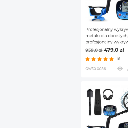
Profesjonalny wykry
metalu dla dorosłych
profesjonalny wykry
poszukujący złota sk
479,0 zł
959,0 zł
podstawowa 10-calow
19
detekcyjna IP68, wys
precyzja
GW50.0086