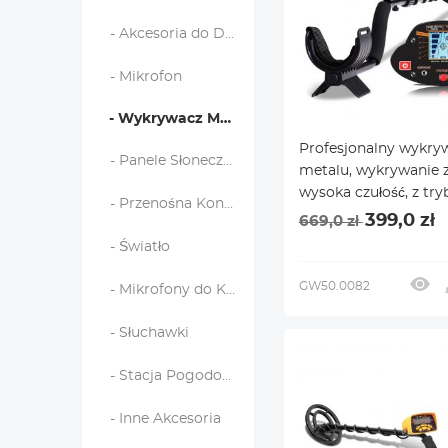
- Akcesoria do Drona
- Mikrofon
- Wykrywacz Metalu
Profesjonalny wykry
- Panele Słoneczne
metalu, wykrywanie z
wysoka czułość, z tr
- Przenośna Konsola do Gier
jakości, współczynnik
399,0 zł
669,0 zł
- Światło
GW50.0082
- Mikrofony do Kamer
- Słuchawki
- Stacja Pogodowa i Czujniki Domowe
- Inne Akcesoria