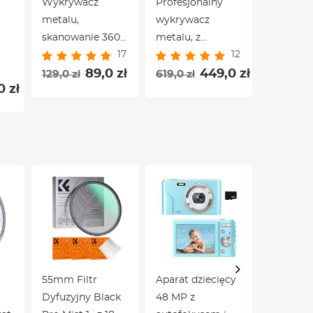
Wykrywacz
Profesjonalny
Wykryw
metalu,
wykrywacz
metalu d
skanowanie 360°,
metalu, z
dorosłych
17
12
zasięg, ręczny,
większym
wysoka p
wysoka czułość,
89,0 zł
wyświetlaczem
449,0 zł
z 10-ca
129,0 zł
619,0 zł
709,0 zł
0 zł
nie
zachowanie
LCD, wsparcie, z
dyskiem
ne
dokładnego
10-calowym
detekcyj
ie
pozycjonowania i
dyskiem
dodatki
wyszukiwania
detekcyjnym, 5-
pamięci
ia
tryby detekcji
owy
55mm Filtr
Aparat dziecięcy
Dyfuzyjny Black
48 MP z
Filtr Blu