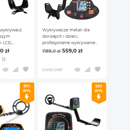
 wykrywacz
Wykrywacze metali dla
kszym
dorosłych i dzieci,
m LCD,
profesjonalne wykrywanie
0-calowym
złota z wyświetlaczem LCD
0 zł
559,0 zł
1189,0 zł
cyjnym, 5-
12
GW50.0097
31%
22%
WYŁ
WYŁ