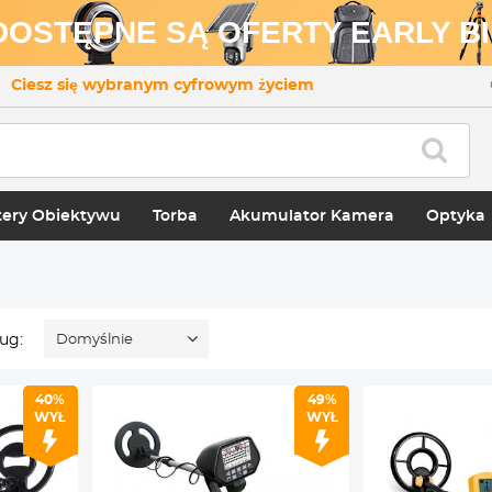
 DOSTĘPNE SĄ OFERTY EARLY BI
Ciesz się wybranym cyfrowym życiem
ery Obiektywu
Torba
Akumulator Kamera
Optyka
ug:
Domyślnie
40%
49%
WYŁ
WYŁ