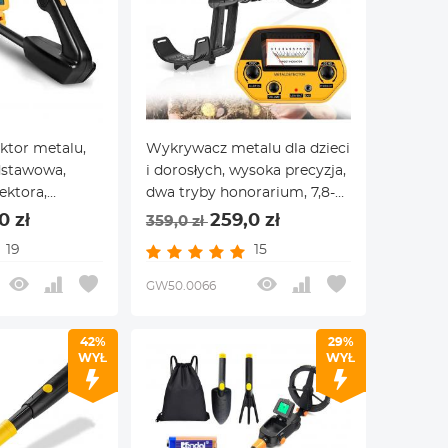
ktor metalu,
Wykrywacz metalu dla dzieci
dstawowa,
i dorosłych, wysoka precyzja,
ektora,
dwa tryby honorarium, 7,8-
metal
calowy podatek odkrywczy,
0 zł
259,0 zł
359,0 zł
wykrywacz archeologiczny
19
15
GW50.0066
42%
29%
WYŁ
WYŁ