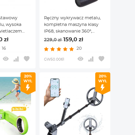
dstawowy
Ręczny wykrywacz metalu,
lu, wysoka
kompletna maszyna klasy
świetlaczem
IP68, skanowanie 360°,
iem dźwięku,
podwodne pozycjonowanie
0 zł
159,0 zł
229,0 zł
u
elementu pozycjonowania
16
20
pod ziemią, ze światłem LED,
alarm dźwiękowy
GW50.0061
20%
20%
WYŁ
WYŁ