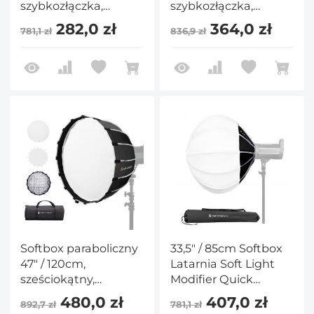
szybkozłączka,
szybkozłączka,
mocowanie Bowens,
mocowanie Bowens,
282,0 zł
364,0 zł
781,1 zł
836,9 zł
dyfuzory światła,
dyfuzory światła,
siatka w kształcie
siatka w kształcie
plastra miodu, torba
plastra miodu, torba
transportowa do
transportowa do
studia
studia
fotograficznego,
fotograficznego,
lampa błyskowa
lampa błyskowa
Speedlite i monolight
Speedlite i monolight
Softbox paraboliczny
33,5" / 85cm Softbox
47" / 120cm,
Latarnia Soft Light
sześciokątny,
Modifier Quick
kompatybilny z
Release Light Diffuser
480,0 zł
407,0 zł
892,7 zł
781,1 zł
mocowaniem
Softbox