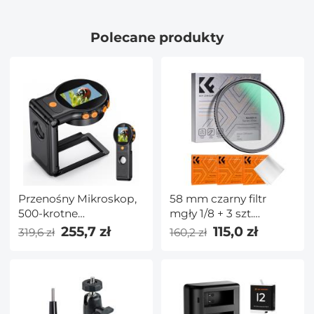
Wyświetlacz 40X-
zarysowania, Magiczna
2500X
samoprzylepna
Polecane produkty
ściereczka do
obiektywu
aparatu/lustrzanki/akceso
45x45 cm
Przenośny Mikroskop,
58 mm czarny filtr
500-krotne
mgły 1/8 + 3 szt.
Powiększenie, Filmy
Ściereczka do
255,7 zł
115,0 zł
319,6 zł
160,2 zł
1080P, 2-calowy Ekran,
czyszczenia z 18
Autofokus, Ładowalny,
wielowarstwowymi
Kentfaith
powłokami Seria Nano
K