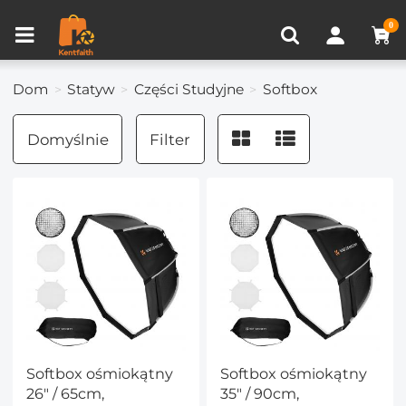
Porównanie produktów (0)
OSTATNIO OGLĄDANE
0
Dom
Statyw
Części Studyjne
Softbox
Domyślnie
Filter
Softbox ośmiokątny
Softbox ośmiokątny
26" / 65cm,
35" / 90cm,