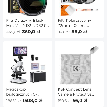
Filtr Dyfuzyjny Black
Filtr Polaryzacyjny
Mist 1/4 i ND2-ND32 (1-
72mm z Osłoną
5 Stopni) 49 mm, Brak
Obiektywu, Pasek
360,0 zł
88,0 zł
445,0 zł
94,8 zł
Krzyżyka X na
Mocujący Osłonę
Obrazach z 28
Obiektywu, ściereczka
Warstwami
Czyszcząca - Seria K
Nanopowłoki - Seria
Nano-X
Mikroskop
K&F Concept Lens
biologicznych 0-
Camera Protective
50℃/32-122℃ Stała
Wrap, Ochraniacz
1508,0 zł
56,0 zł
1885,1 zł
150,6 zł
temperatura 7"
obiektywu odporny na