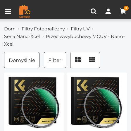
Porównanie produktów (0)
OSTATNIO OGLĄDANE
0
Dom
Filtry Fotograficzny
Filtry UV
Seria Nano-Xcel
Przeciwwybuchowy MCUV - Nano-
Xcel
Domyślnie
Filter