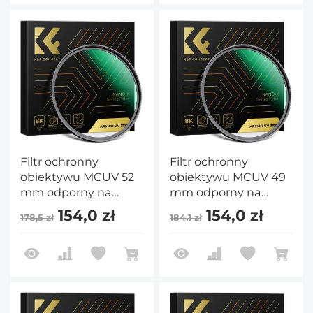
zarysowania Seria
zarysowania Seria
Nano-Xcel
Nano-Xcel
Filtr ochronny
Filtr ochronny
obiektywu MCUV 52
obiektywu MCUV 49
mm odporny na
mm odporny na
wybuchy 28
wybuchy 28
154,0 zł
154,0 zł
178,5 zł
184,1 zł
wielowarstwowych
wielowarstwowych
powłok Ultracienki
powłok Ultracienki
HD Wodoodporny
HD Wodoodporny
Odporny na
Odporny na
zarysowania Seria
zarysowania Seria
Nano-Xcel
Nano-Xcel