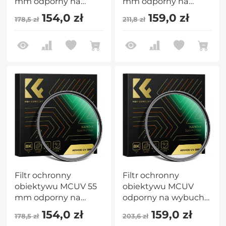
mm odporny na
mm odporny na
wybuchy 28
wybuchy 28
154,0 zł
159,0 zł
178,5 zł
211,8 zł
wielowarstwowych
wielowarstwowych
powłok Ultracienki
powłok Ultracienki
HD Wodoodporny
HD Wodoodporny
Odporny na
Odporny na
zarysowania Seria
zarysowania Seria
Nano-Xcel
Nano-Xcel
Filtr ochronny
Filtr ochronny
obiektywu MCUV 55
obiektywu MCUV
mm odporny na
odporny na wybuchy
wybuchy 28
o średnicy 62 mm, 28
154,0 zł
159,0 zł
178,5 zł
203,6 zł
wielowarstwowych
wielowarstwowych