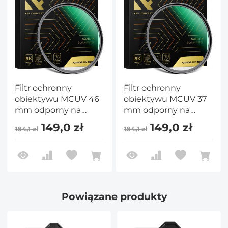
Filtr ochronny
Filtr ochronny
obiektywu MCUV 46
obiektywu MCUV 37
mm odporny na
mm odporny na
wybuchy 28
wybuchy 28
149,0 zł
149,0 zł
184,1 zł
184,1 zł
wielowarstwowych
wielowarstwowych
powłok Ultracienki
powłok Ultracienki
HD Wodoodporny
HD Wodoodporny
Odporny na
Odporny na
zarysowania Seria
zarysowania Seria
Nano-Xcel
Nano-Xcel
Powiązane produkty