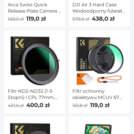
Arca Swiss Quick
DJI Air 3 Hard Case
Release Plate Camera i
Wodoodporny futerał
uchwyt do smartfona
do przenoszenia DJI
119,0 zł
438,0 zł
169,0 zł
578,5 zł
CA02
Air 3 Fly More Combo z
kontrolerem DJI RC
2/RC-N2, akcesoria do
dronów
Filtr ND2-ND32 (1-5
Filtr ochronny
Stopni) i CPL 77mm,
obiektywu MCUV 67
Żadnego Krzyża X z 28
mm z nasadką filtra,
400,0 zł
119,0 zł
431,6 zł
161,8 zł
Warstwową Powłoką –
ściereczka czyszcząca,
Seria Nano-X
szkło optyczne,
ultracienkie, 28 powłok
wielowarstwowych,