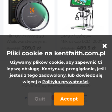
seria Nano-Xcel
Filtr UV 77 mm z 28
DM9 7 “Cyfrowy
Wielowarstwowymi
Mikroskop LCD 1200X,
Powłokami
1080P NA Monety Z
209,0 zł
489,5 zł
186,9 zł
979,0 zł
HD/Ultracienkie
Czujnikiem Kamery
Pliki cookie na kentfaith.com.pl
Hartowane Szkło
12MP, Przewodowy
Używamy plików cookie, aby zapewnić Ci
Optyczne/Hydroizolacja/Odporny
Pilot Zdalnego
na Zarysowania - Seria
Sterowania, 10 Diod
lepszą obsługę. Kontynuuj przeglądanie, jeśli
Nano x
Led, Spawalniczy
jesteś z tego zadowolony, lub dowiedz się
Mikroskop
więcej o
Polityka prywatności
.
Elektronowy Dla
Powered By K&F Concept © 2026
DorosłYch,
Kompatybilny Z
Quit
Accept
Windows/Mac OS