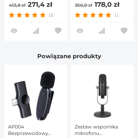
mikrofon Lavalier do
bezprzewodowa
271,4 zł
178,0 zł
413,8 zł
356,0 zł
telefonów typu C
walkie-talkie o dużej
Laptop
mocy (złącze USB)
18
11
Powiązane produkty
AP004
Zestaw wspornika
Bezprzewodowy
mikrofonu