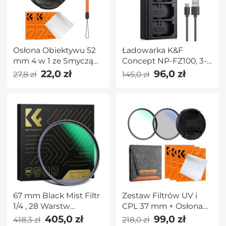
obiektywów aparatów,
klawiatur, teleskopów
Osłona Obiektywu 52
Ładowarka K&F
mm 4 w 1 ze Smyczą
Concept NP-FZ100, 3-
Zapobiegającą
gniazdowa ładowarka
22,0 zł
96,0 zł
27,8 zł
145,0 zł
Zgubieniu,
do akumulatorów A7iii
Kompatybilna z
z wyświetlaczem LCD
Obiektywami do
do aparatów Sony A7iii
Aparatów Nikon,
A7iv A7Rv A6700 A6600
Canon, Sony i Fujifilm
A9 A1 FX3 FX30 ZV-E1
67 mm Black Mist Filtr
Zestaw Filtrów UV i
1/4 , 28 Warstw
CPL 37 mm + Osłona
Nanopowłoki - Seria
Obiektywu + 3
405,0 zł
99,0 zł
418,3 zł
218,0 zł