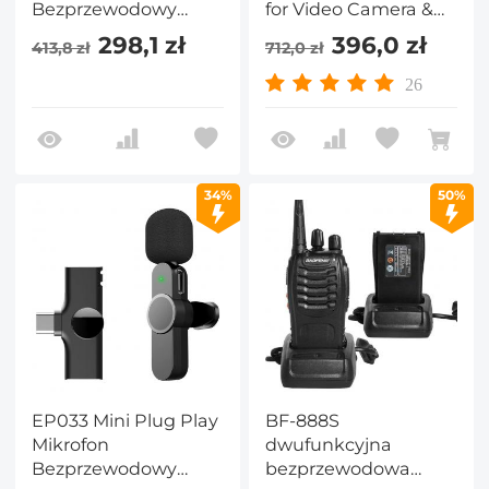
Bezprzewodowy
for Video Camera &
mikrofon Lavalier dla
Camcorder
298,1 zł
396,0 zł
413,8 zł
712,0 zł
iPhone'a i iPada
26
34%
50%
EP033 Mini Plug Play
BF-888S
Mikrofon
dwufunkcyjna
Bezprzewodowy
bezprzewodowa