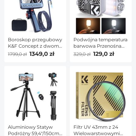
Boroskop przegubowy
Podwójna temperatura
K&F Concept z dwoma
barwowa Przenośna
obiektywami, kamera
fotografia Światło
1349,0 zł
129,0 zł
1799,0 zł
329,0 zł
endoskopowa z
wypełniające wideo
dzielonym ekranem 5
2500–9900 K Regulacja
cali i dwukierunkową
temperatury barwowej
kamerą przegubową
Wbudowana bateria
węża 0,33 cala/8,5 mm,
2000 mAh 15 efektów
kamera inspekcyjna ze
świetlnych Dostosuj
światłem do mechaniki
światło Popraw
domowej w branży
warunki oświetleniowe
motoryzacyjnej – 9,8FT
(biały)
Aluminiowy Statyw
Filtr UV 43mm z 24
Podróżny 59,4"/150cm
Wielowarstwowymi