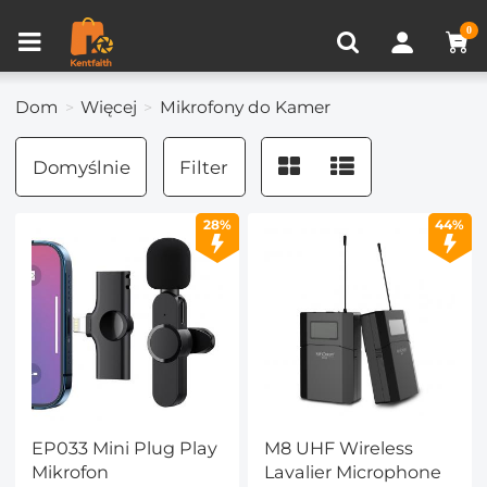
Porównanie produktów (0)
OSTATNIO OGLĄDANE
0
Dom
Więcej
Mikrofony do Kamer
Domyślnie
Filter
28%
44%
EP033 Mini Plug Play
M8 UHF Wireless
Mikrofon
Lavalier Microphone