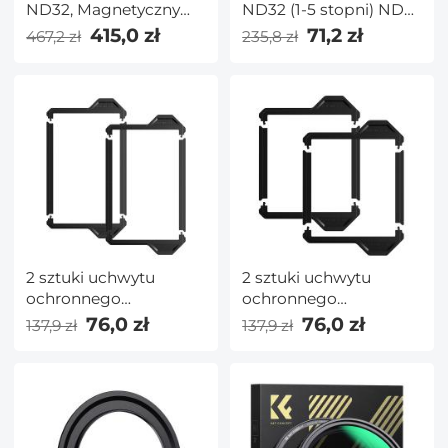
ND32, Magnetyczny
ND32 (1-5 stopni) ND
Adapterring, Nano-X
dla DJI Mavic 3/Mavic 3
415,0 zł
71,2 zł
467,2 zł
235,8 zł
Seria
Cine, filtr o neutralnej
gęstości z 28
wielowarstwowymi
powłokami
Wodoodporny/odporny
na zarysowania
2 sztuki uchwytu
2 sztuki uchwytu
ochronnego
ochronnego
obiektywu 100x150mm
obiektywu 100x100mm
76,0 zł
76,0 zł
137,9 zł
137,9 zł
— seria Nano X Pro
— seria Nano X Pro