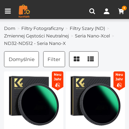
Porównanie produktów (0)
OSTATNIO OGLĄDANE
0
Dom
Filtry Fotograficzny
Filtry Szary (ND)
Zmiennej Gęstości Neutralnej
Seria Nano-Xcel
ND32-ND512 - Seria Nano-X
Domyślnie
Filter
Neu
Neu
Jahr
Jahr