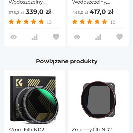
Wodoszczelny,
Wodoszczelny,
Odporny na
Odporny na
339,0 zł
417,0 zł
378,2 zł
445,0 zł
Zadrapania,
Zadrapania,
Wielowarstwowy,
Wielowarstwowy,
13
12
Nano-X Seria
Nano-X Seria
Powiązane produkty
77mm Filtr ND2 -
Zmienny filtr ND2-