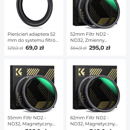
Pierścień adaptera 52
52mm Filtr ND2 -
mm do systemu filtrów
ND32, Zmienny
kwadratowych 100
Neutralna Gęstość,
69,0 zł
295,0 zł
129,0 zł
364,9 zł
mm Pro — seria Nano
Nano-X Seria
X Pro
55mm Filtr ND2 -
62mm Filtr ND2 -
ND32, Magnetyczny
ND32, Magnetyczny
Adapterring, Nano-X
Adapterring, Nano-X