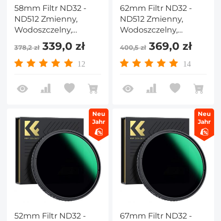
58mm Filtr ND32 -
62mm Filtr ND32 -
ND512 Zmienny,
ND512 Zmienny,
Wodoszczelny,
Wodoszczelny,
Odporny na
Odporny na
339,0 zł
369,0 zł
378,2 zł
400,5 zł
Zadrapania,
Zadrapania,
Wielowarstwowy,
Wielowarstwowy,
12
14
Nano-X Seria
Nano-X Seria
Neu
Neu
Jahr
Jahr
52mm Filtr ND32 -
67mm Filtr ND32 -