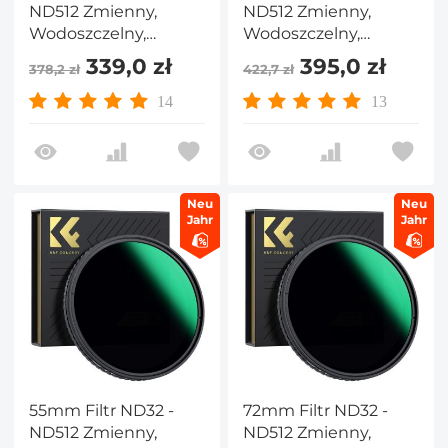
ND512 Zmienny,
ND512 Zmienny,
Wodoszczelny,
Wodoszczelny,
Odporny na
Odporny na
339,0 zł
395,0 zł
378,2 zł
422,7 zł
Zadrapania,
Zadrapania,
Wielowarstwowy,
Wielowarstwowy,
14
13
Nano-X Seria
Nano-X Seria
Neu
Neu
Jahr
Jahr
55mm Filtr ND32 -
72mm Filtr ND32 -
ND512 Zmienny,
ND512 Zmienny,