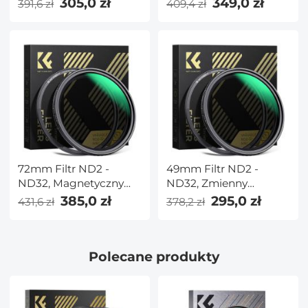
305,0 zł
349,0 zł
391,6 zł
409,4 zł
Seria
Seria
72mm Filtr ND2 -
49mm Filtr ND2 -
ND32, Magnetyczny
ND32, Zmienny
Adapterring, Nano-X
Neutralna Gęstość,
385,0 zł
295,0 zł
431,6 zł
378,2 zł
Seria
Nano-X Seria
Polecane produkty