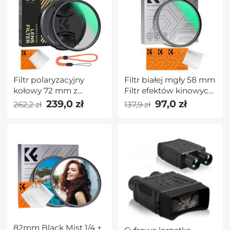
Filtr polaryzacyjny
Filtr białej mgły 58 mm
kołowy 72 mm z
Filtr efektów kinowych
ściereczką do
z 18
239,0 zł
97,0 zł
262,2 zł
137,9 zł
czyszczenia nasadki
wielowarstwowymi
filtra Szkło optyczne
powłokami do
Ultracienki filtr
fotografii portretowej i
polaryzacyjny CPL z 28
krajobrazowej Seria
powłokami
Nano-K
wielowarstwowymi
Seria Nano-Xcel
82mm Black Mist 1/4 +