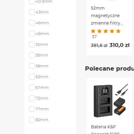
40.5mm
52mm
43mm
magnetyczne
zmienne filtry
46mm
obiektywu ND8-
49mm
37
ND128 (3-7
310,0 zł
52mm
391,6 zł
stopni) - Nano-X
55mm
58mm
Polecane prod
62mm
67mm
72mm
77mm
82mm
Bateria K&F