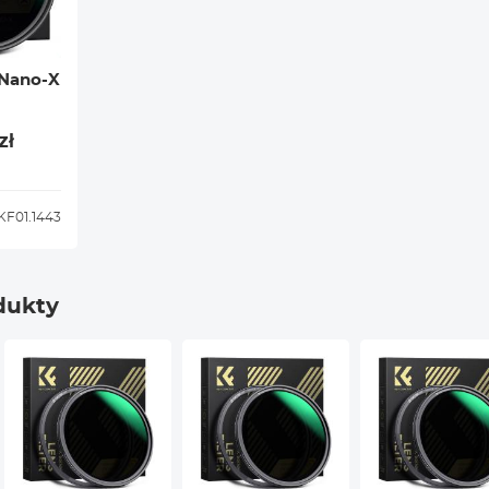
 Nano-X
zł
KF01.1443
dukty