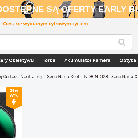
 DOSTĘPNE SĄ OFERTY EARLY BI
Ciesz się wybranym cyfrowym życiem
ery Obiektywu
Torba
Akumulator Kamera
Optyka
 Gęstości Neutralnej
Seria Nano-Xcel
ND8-ND128 - Seria Nano-X
29%
WYŁ