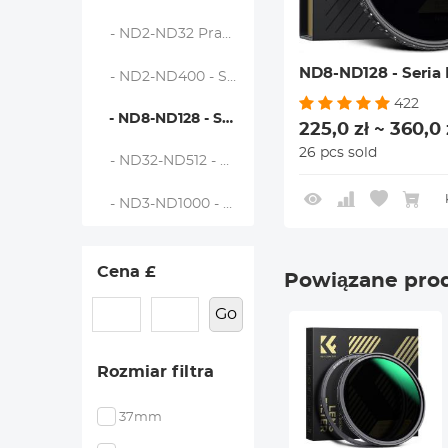
- ND2-ND32 Prawdziwy Kolor - Seria Nano-X
ND8-ND128 - Seria
- ND2-ND400 - Seria Nano-X
422
- ND8-ND128 - Seria Nano-X
225,0 zł ~ 360,0 
26 pcs sold
- ND32-ND512 - Seria Nano-X
- ND3-ND1000 - Seria Nano-X
Cena £
Powiązane pro
Go
Rozmiar filtra
37mm