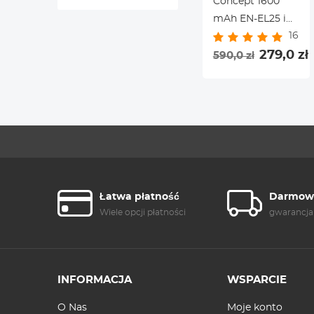
Concept 1600
mAh EN-EL25 i
16
zestaw z
podwójną
279,0 zł
590,0 zł
ładowarką LCD, 2
sztuki
akumulatorów
zapasowych do
aparatu Nikon
Z30 Z50 ZFC
Łatwa płatność
Darmowa
Wiele opcji płatności
gwarancja
INFORMACJA
WSPARCIE
O Nas
Moje konto