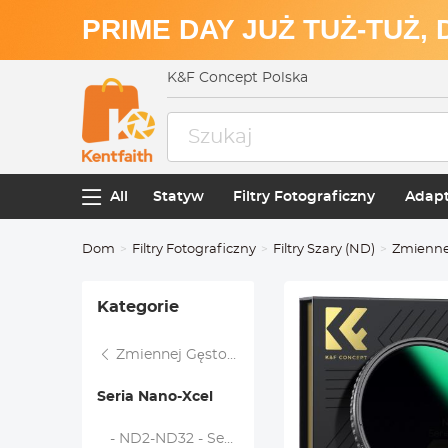
PRIME DAY JUŻ TUŻ-TUŻ,
K&F Concept Polska
All
Statyw
Filtry Fotograficzny
Adapt
Dom
Filtry Fotograficzny
Filtry Szary (ND)
Zmiennej
Kategorie
Zmiennej Gęstości Neutralnej
Seria Nano-Xcel
- ND2-ND32 - Seria Nano-X