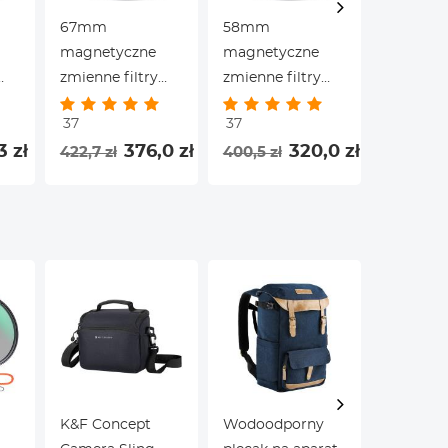
67mm
58mm
2 sztuki
magnetyczne
magnetyczne
ochronn
zmienne filtry
zmienne filtry
obiekty
8-
obiektywu ND8-
obiektywu ND8-
100x15
37
37
ND128 (3-7
ND128 (3-7
seria Na
137,9 zł
3 zł
376,0 zł
320,0 zł
422,7 zł
400,5 zł
-X
stopni) - Nano-X
stopni) - Nano-X
K&F Concept
Wodoodporny
49mm Fi