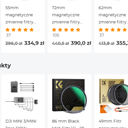
55mm
72mm
62mm
magnetyczne
magnetyczne
magnetyczne
zmienne filtry
zmienne filtry
zmienne filtry
obiektywu ND8-
obiektywu ND8-
obiektywu ND
37
105
37
ND128 (3-7
ND128 (3-7
ND128 (3-7
334,9 zł
390,0 zł
355,
396,0 zł
440,5 zł
413,8 zł
stopni) - Nano-X
stopni) - Nano-X
stopni) - Nano
ukty
DJI MINI 3/MINI
86 mm Black
49mm Filtr