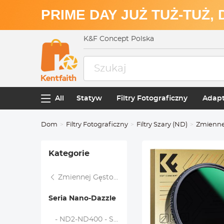
PRIME DAY JUŻ TUŻ-TUŻ,
K&F Concept Polska
All
Statyw
Filtry Fotograficzny
Adapt
Dom
Filtry Fotograficzny
Filtry Szary (ND)
Zmiennej
Kategorie
Zmiennej Gęstości Neutralnej
Seria Nano-Dazzle
- ND2-ND400 - Seria Nano-D