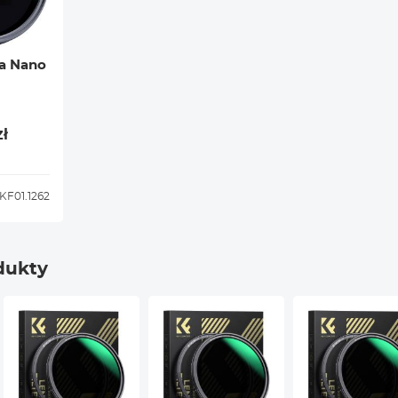
a Nano
zł
KF01.1262
dukty