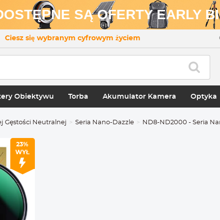
 DOSTĘPNE SĄ OFERTY EARLY BI
Ciesz się wybranym cyfrowym życiem
ery Obiektywu
Torba
Akumulator Kamera
Optyka
 Gęstości Neutralnej
Seria Nano-Dazzle
ND8-ND2000 - Seria N
23%
WYŁ