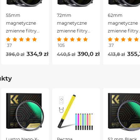
55mm
72mm
62mm
magnetyczne
magnetyczne
magnetyczne
zmienne filtry
zmienne filtry
zmienne filtry
obiektywu ND8-
obiektywu ND8-
obiektywu ND
37
105
37
ND128 (3-7
ND128 (3-7
ND128 (3-7
334,9 zł
390,0 zł
355,
396,0 zł
440,5 zł
413,8 zł
stopni) - Nano-X
stopni) - Nano-X
stopni) - Nano
ukty
Lustro Nano-X-
Ręczna
52 mm Black