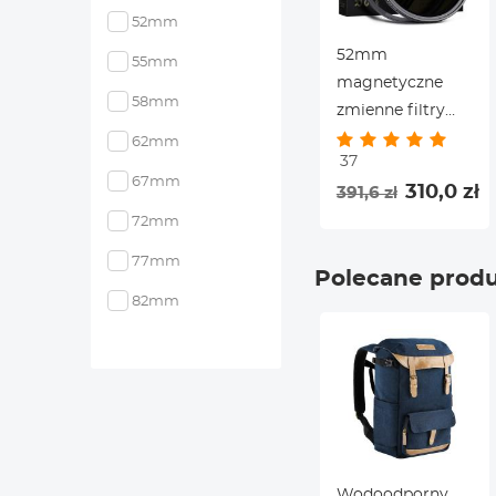
52mm
52mm
55mm
magnetyczne
58mm
zmienne filtry
obiektywu ND8-
62mm
37
ND128 (3-7
67mm
310,0 zł
391,6 zł
stopni) - Nano-X
72mm
77mm
Polecane prod
82mm
Wodoodporny