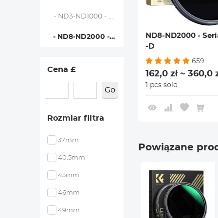
- ND3-ND1000 - Seria Nano-D
ND8-ND2000 - Seri
- ND8-ND2000 - Seria Nano-D
-D
659
Cena £
162,0 zł ~ 360,0 
1 pcs sold
Go
Rozmiar filtra
37mm
Powiązane pro
40.5mm
43mm
46mm
49mm