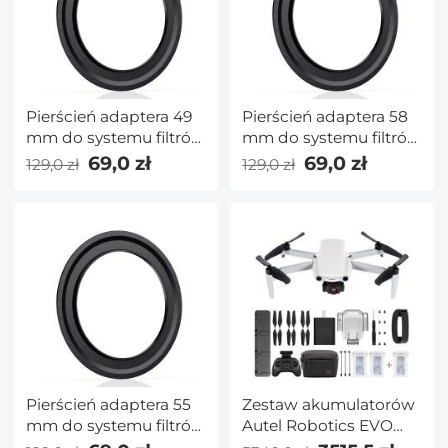
Pierścień adaptera 49
Pierścień adaptera 58
mm do systemu filtrów
mm do systemu filtrów
kwadratowych 100
kwadratowych 100
69,0 zł
69,0 zł
129,0 zł
129,0 zł
mm Pro — seria Nano
mm Pro — seria Nano
X Pro
X Pro
Pierścień adaptera 55
Zestaw akumulatorów
mm do systemu filtrów
Autel Robotics EVO
kwadratowych 100
Nano + 3 - 249g Mini