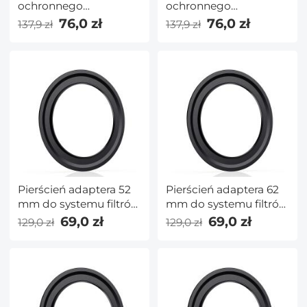
ochronnego
ochronnego
obiektywu 100x150mm
obiektywu 100x100mm
76,0 zł
76,0 zł
137,9 zł
137,9 zł
— seria Nano X Pro
— seria Nano X Pro
Pierścień adaptera 52
Pierścień adaptera 62
mm do systemu filtrów
mm do systemu filtrów
kwadratowych 100
kwadratowych 100
69,0 zł
69,0 zł
129,0 zł
129,0 zł
mm Pro — seria Nano
mm Pro — seria Nano
X Pro
X Pro