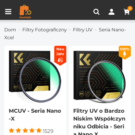
Porównanie produktów (0)
OSTATNIO OGLĄDANE
0
Dom
Filtry Fotograficzny
Filtry UV
Seria Nano-
Xcel
Neu
100%
Jahr
MCUV - Seria Nano
Filtry UV o Bardzo
-X
Niskim Współczyn
niku Odbicia - Seri
1529
a Nano X