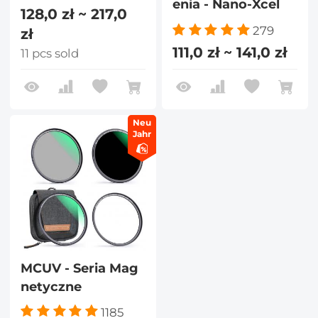
enia - Nano-Xcel
128,0 zł ~ 217,0
279
zł
111,0 zł ~ 141,0 zł
11 pcs sold
Neu
Jahr
MCUV - Seria Mag
netyczne
1185