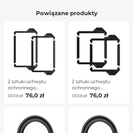
Powiązane produkty
2 sztuki uchwytu
2 sztuki uchwytu
ochronnego
ochronnego
obiektywu 100x150mm
obiektywu 100x100mm
76,0 zł
76,0 zł
137,9 zł
137,9 zł
— seria Nano X Pro
— seria Nano X Pro