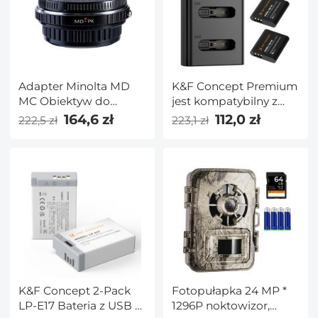
Adapter Minolta MD
K&F Concept Premium
MC Obiektyw do
jest kompatybilny z
Pentax K Aparat
aparatami Ricoh GR III,
164,6 zł
112,0 zł
222,5 zł
223,1 zł
GR III HDF, GR IIIx
HDF, GR IIIX, WG-6 z
bateriami DB-110, a
także z aparatami
Olympus TG7/6/5/4 z
bateriami Li-90B/Li-
92B.
K&F Concept 2-Pack
Fotopułapka 24 MP *
LP-E17 Bateria z USB C
1296P noktowizor,