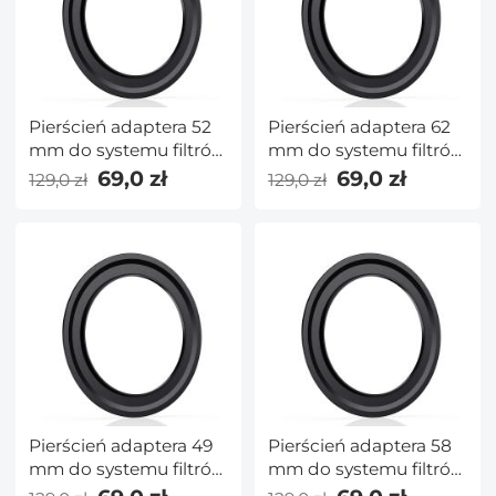
Pierścień adaptera 52
Pierścień adaptera 62
mm do systemu filtrów
mm do systemu filtrów
kwadratowych 100
kwadratowych 100
69,0 zł
69,0 zł
129,0 zł
129,0 zł
mm Pro — seria Nano
mm Pro — seria Nano
X Pro
X Pro
Pierścień adaptera 49
Pierścień adaptera 58
mm do systemu filtrów
mm do systemu filtrów
kwadratowych 100
kwadratowych 100