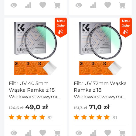
Neu
Neu
Jahr
Jahr
Filtr UV 40.5mm
Filtr UV 72mm Wąska
Wąska Ramka z 18
Ramka z 18
Wielowarstwowymi
Wielowarstwowymi
Powłokami do
Powłokami do
49,0 zł
71,0 zł
124,6 zł
151,3 zł
Obiektywu Aparatu -
Obiektywu Aparatu -
Seria Nano-Klear
Seria Nano-Klear
82
81