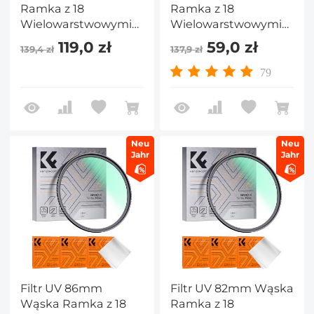
Ramka z 18
Ramka z 18
Wielowarstwowymi
Wielowarstwowymi
Powłokami do
Powłokami do
119,0 zł
59,0 zł
139,4 zł
137,9 zł
Obiektywu Aparatu -
Obiektywu Aparatu -
Seria Nano-Klear
Seria Nano-Klear
79
Neu
Neu
Jahr
Jahr
Filtr UV 86mm
Filtr UV 82mm Wąska
Wąska Ramka z 18
Ramka z 18