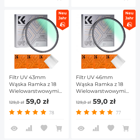
Neu
Neu
Jahr
Jahr
Filtr UV 43mm
Filtr UV 46mm
Wąska Ramka z 18
Wąska Ramka z 18
Wielowarstwowymi
Wielowarstwowymi
Powłokami do
Powłokami do
59,0 zł
59,0 zł
129,0 zł
129,0 zł
Obiektywu Aparatu -
Obiektywu Aparatu -
Seria Nano-Klear
Seria Nano-Klear
78
77