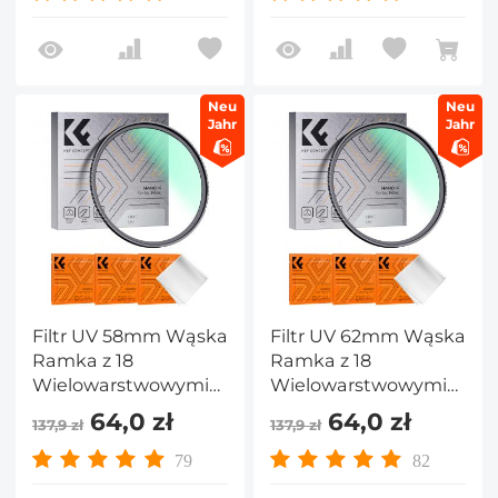
Neu
Neu
Jahr
Jahr
Filtr UV 58mm Wąska
Filtr UV 62mm Wąska
Ramka z 18
Ramka z 18
Wielowarstwowymi
Wielowarstwowymi
Powłokami do
Powłokami do
64,0 zł
64,0 zł
137,9 zł
137,9 zł
Obiektywu Aparatu -
Obiektywu Aparatu -
Seria Nano-Klear
Seria Nano-Klear
79
82