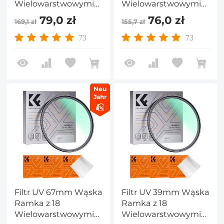
Wielowarstwowymi
Wielowarstwowymi
Powłokami do
Powłokami do
79,0 zł
76,0 zł
169,1 zł
155,7 zł
Obiektywu Aparatu -
Obiektywu Aparatu -
Seria Nano-Klear
Seria Nano-Klear
73
73
Neu
Jahr
Filtr UV 67mm Wąska
Filtr UV 39mm Wąska
Ramka z 18
Ramka z 18
Wielowarstwowymi
Wielowarstwowymi