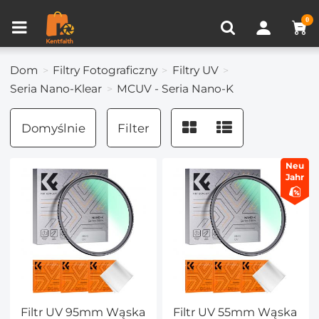
Porównanie produktów (0)
OSTATNIO OGLĄDANE
0
Dom
Filtry Fotograficzny
Filtry UV
Seria Nano-Klear
MCUV - Seria Nano-K
Domyślnie
Filter
Neu
Jahr
Filtr UV 95mm Wąska
Filtr UV 55mm Wąska