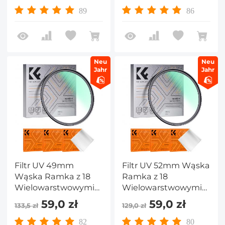
Seria Nano-Klear
Seria Nano-Klear
89
86
Neu
Neu
Jahr
Jahr
Filtr UV 49mm
Filtr UV 52mm Wąska
Wąska Ramka z 18
Ramka z 18
Wielowarstwowymi
Wielowarstwowymi
Powłokami do
Powłokami do
59,0 zł
59,0 zł
133,5 zł
129,0 zł
Obiektywu Aparatu -
Obiektywu Aparatu -
Seria Nano-Klear
Seria Nano-Klear
82
80