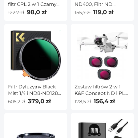
filtr CPL 2 w 1 Czarny
ND400, Filtr ND
dyfuzyjny filtr
Zmienny Neutralna
98,0 zł
119,0 zł
122,7 zł
155,7 zł
polaryzacyjny kołowy z
Gęstość
18 wielowarstwowymi
powłokami Seria
Nano-Klear
Filtr Dyfuzyjny Black
Zestaw filtrów 2 w 1
Mist 1/4 i ND8-ND128
K&F Concept ND i PL
(3-7 Stopni) 62mm,
do DJI Mini 4 Pro 3
379,0 zł
156,4 zł
605,2 zł
178,5 zł
Brak Krzyżyka X na
Pack (ND8 i PL+ND16 i
Obrazach z 28
PL+ND32 i PL)
Warstwami
Nanopowłoki - Seria
Nano-X