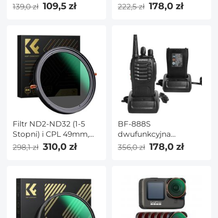
składany Flash
GFX Aparat
109,5 zł
178,0 zł
139,0 zł
222,5 zł
Kolorowe tęczowe
światła nocne
lądowanie nóg dla DJI
Mini 3 Akcesoria
Filtr ND2-ND32 (1-5
BF-888S
Stopni) i CPL 49mm,
dwufunkcyjna
Żadnego Krzyża X z 28
bezprzewodowa
310,0 zł
178,0 zł
298,1 zł
356,0 zł
Warstwową Powłoką –
bezprzewodowa
Seria Nano-X
walkie-talkie o dużej
mocy (złącze USB)