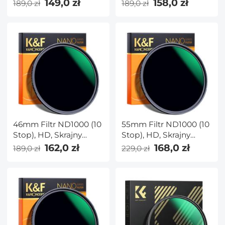
Cienki,
Cienki,
149,0 zł
158,0 zł
189,0 zł
189,0 zł
Wielowarstwowy,
Wielowarstwowy,
NANO-X Seria
NANO-X Seria
46mm Filtr ND1000 (10
55mm Filtr ND1000 (10
Stop), HD, Skrajny
Stop), HD, Skrajny
Cienki,
Cienki,
162,0 zł
168,0 zł
189,0 zł
229,0 zł
Wielowarstwowy,
Wielowarstwowy,
NANO-X Seria
NANO-X Seria