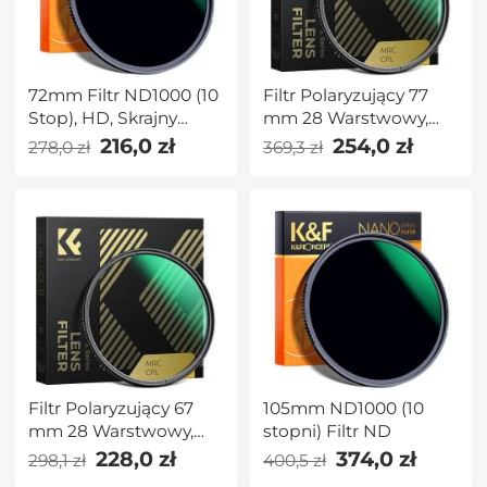
72mm Filtr ND1000 (10
Filtr Polaryzujący 77
Stop), HD, Skrajny
mm 28 Warstwowy,
Cienki,
Supercienki Filtr
216,0 zł
254,0 zł
278,0 zł
369,3 zł
Wielowarstwowy,
Polaryzacyjny Kołowy
NANO-X Seria
Wielopowłokowy Filtr
CPL MRC z Seria
NANO-X
Filtr Polaryzujący 67
105mm ND1000 (10
mm 28 Warstwowy,
stopni) Filtr ND
Supercienki Filtr
228,0 zł
374,0 zł
298,1 zł
400,5 zł
Polaryzacyjny Kołowy