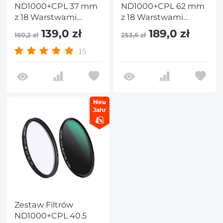
ND1000+CPL 37 mm
ND1000+CPL 62 mm
z 18 Warstwami
z 18 Warstwami
Powłoki Nano – Seria
Powłoki Nano – Seria
139,0 zł
189,0 zł
160,2 zł
253,6 zł
Nano-Klear
Nano-K
15
Neu
Jahr
Zestaw Filtrów
ND1000+CPL 40.5