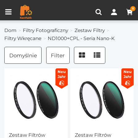
Porównanie produktów (0)
OSTATNIO OGLĄDANE
0
Dom
Filtry Fotograficzny
Zestaw Filtry
Filtry Wkręcane
ND1000+CPL - Seria Nano-K
Domyślnie
Filter
Neu
Neu
Jahr
Jahr
Zestaw Filtrów
Zestaw Filtrów