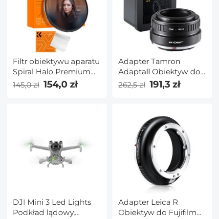
Filtr obiektywu aparatu
Adapter Tamron
Spiral Halo Premium
Adaptall Obiektyw do
Optical Glass Halo
Nikon Z Aparat
154,0 zł
191,3 zł
145,0 zł
262,5 zł
Swirl Special Effect
Filter Seria Nano-B
DJI Mini 3 Led Lights
Adapter Leica R
Podkład lądowy,
Obiektyw do Fujifilm