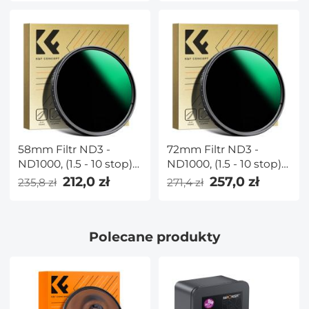
Wielopowłokowy Filtr
CPL MRC z Seria
NANO-X
58mm Filtr ND3 -
72mm Filtr ND3 -
ND1000, (1.5 - 10 stop)
ND1000, (1.5 - 10 stop)
Zmienny Neutralna
Zmienny Neutralna
212,0 zł
257,0 zł
235,8 zł
271,4 zł
Gęstość
Gęstość
Polecane produkty