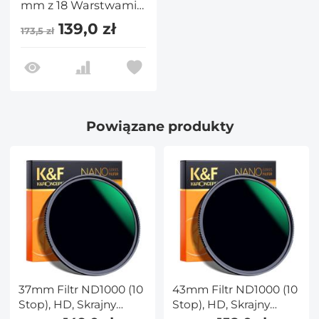
mm z 18 Warstwami
Powłoki Nano – Seria
139,0 zł
173,5 zł
Nano-Klear
Powiązane produkty
37mm Filtr ND1000 (10
43mm Filtr ND1000 (10
Stop), HD, Skrajny
Stop), HD, Skrajny