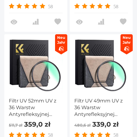
Odporny na
Odporny na
58
58
ZarysowaniaWąska
ZarysowaniaWąska
Mosiężna Ramka
Mosiężna Ramka
Seria Nano X PRO
Seria Nano X PRO
Neu
Neu
Jahr
Jahr
Filtr UV 52mm UV z
Filtr UV 49mm UV z
36 Warstw
36 Warstw
Antyrefleksyjnej
Antyrefleksyjnej
Zielonej Folii,
Zielonej Folii,
359,0 zł
339,0 zł
511,7 zł
480,6 zł
Wodoodporny i
Wodoodporny i
Odporny na
Odporny na
58
58