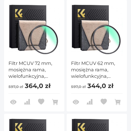
Filtr MCUV 72 mm,
Filtr MCUV 62 mm,
mosiężna rama,
mosiężna rama,
wielofunkcyjna,
wielofunkcyjna,
ultracienka mosiężna
ultracienka mosiężna
364,0 zł
344,0 zł
597,0 zł
597,0 zł
rama HD, 36-
rama HD, 36-
warstwowa zielona
warstwowa zielona
folia antyrefleksyjna,
folia antyrefleksyjna,
seria Nano-Xcel Pro
seria Nano-Xcel Pro