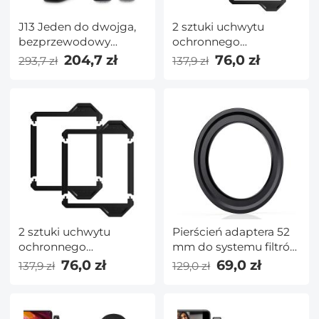
J13 Jeden do dwojga,
2 sztuki uchwytu
bezprzewodowy
ochronnego
mikrofon krawatowy
obiektywu 100x150mm
204,7 zł
76,0 zł
293,7 zł
137,9 zł
do iPhone'a iPad, Plug
— seria Nano X Pro
and Play, z etui
ładującym, do
wywiadów,
nagrywania wideo,
Tiktok, transmisji na
żywo - Redukcja
szumów radiowych
2.4G, bez aplikacji i
Bluetooth
2 sztuki uchwytu
Pierścień adaptera 52
ochronnego
mm do systemu filtrów
obiektywu 100x100mm
kwadratowych 100
76,0 zł
69,0 zł
137,9 zł
129,0 zł
— seria Nano X Pro
mm Pro — seria Nano
X Pro