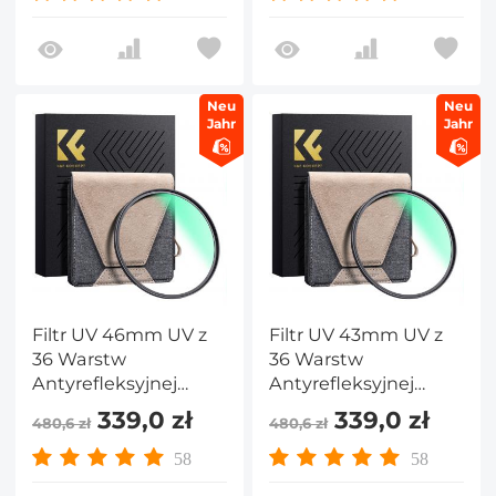
ZarysowaniaWąska
ZarysowaniaWąska
Mosiężna Ramka
Mosiężna Ramka
Seria Nano X PRO
Seria Nano X PRO
Neu
Neu
Jahr
Jahr
Filtr UV 46mm UV z
Filtr UV 43mm UV z
36 Warstw
36 Warstw
Antyrefleksyjnej
Antyrefleksyjnej
Zielonej Folii,
Zielonej Folii,
339,0 zł
339,0 zł
480,6 zł
480,6 zł
Wodoodporny i
Wodoodporny i
Odporny na
Odporny na
58
58
ZarysowaniaWąska
ZarysowaniaWąska