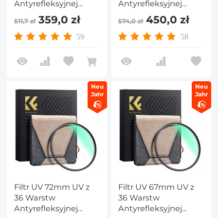
Antyrefleksyjnej
Antyrefleksyjnej
Zielonej Folii,
Zielonej Folii,
359,0 zł
450,0 zł
511,7 zł
574,0 zł
Wodoodporny i
Wodoodporny i
Odporny na
Odporny na
59
58
ZarysowaniaWąska
ZarysowaniaWąska
Mosiężna Ramka
Mosiężna Ramka
Seria Nano X PRO
Seria Nano X PRO
Neu
Neu
Jahr
Jahr
Filtr UV 72mm UV z
Filtr UV 67mm UV z
36 Warstw
36 Warstw
Antyrefleksyjnej
Antyrefleksyjnej