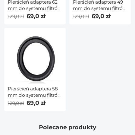
Pierścień adaptera 62
Pierścień adaptera 49
mm do systemu filtrów
mm do systemu filtrów
kwadratowych 100
kwadratowych 100
69,0 zł
69,0 zł
129,0 zł
129,0 zł
mm Pro — seria Nano
mm Pro — seria Nano
X Pro
X Pro
Pierścień adaptera 58
mm do systemu filtrów
kwadratowych 100
69,0 zł
129,0 zł
mm Pro — seria Nano
X Pro
Polecane produkty