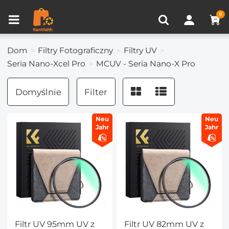
Porównanie produktów (0)
OSTATNIO OGLĄDANE
0
Dom
Filtry Fotograficzny
Filtry UV
Seria Nano-Xcel Pro
MCUV - Seria Nano-X Pro
Domyślnie
Filter
Neu
Neu
Jahr
Jahr
Filtr UV 95mm UV z
Filtr UV 82mm UV z