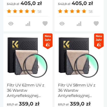
Zielonej Folii,
Zielonej Folii,
405,0 zł
405,0 zł
542,9 zł
542,9 zł
Wodoodporny i
Wodoodporny i
Odporny na
Odporny na
58
58
ZarysowaniaWąska
ZarysowaniaWąska
Mosiężna Ramka
Mosiężna Ramka
Seria Nano X PRO
Seria Nano X PRO
Neu
Neu
Jahr
Jahr
Filtr UV 62mm UV z
Filtr UV 58mm UV z
36 Warstw
36 Warstw
Antyrefleksyjnej
Antyrefleksyjnej
Zielonej Folii,
Zielonej Folii,
359,0 zł
359,0 zł
511,7 zł
511,7 zł
Wodoodporny i
Wodoodporny i