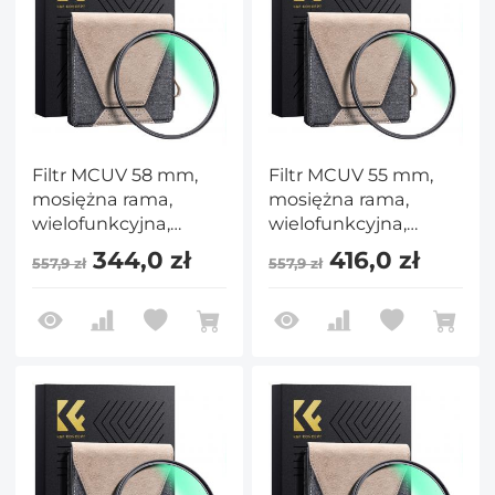
Filtr MCUV 58 mm,
Filtr MCUV 55 mm,
mosiężna rama,
mosiężna rama,
wielofunkcyjna,
wielofunkcyjna,
ultracienka mosiężna
ultracienka mosiężna
344,0 zł
416,0 zł
557,9 zł
557,9 zł
rama HD, 36-
rama HD, 36-
warstwowa zielona
warstwowa zielona
folia antyrefleksyjna,
folia antyrefleksyjna,
seria Nano-Xcel Pro
seria Nano-Xcel Pro