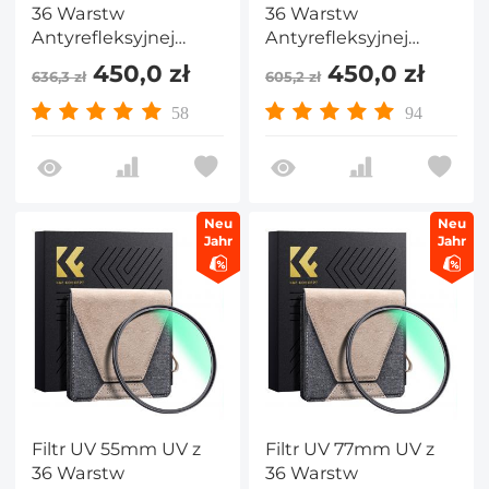
36 Warstw
36 Warstw
Antyrefleksyjnej
Antyrefleksyjnej
Zielonej Folii,
Zielonej Folii,
450,0 zł
450,0 zł
636,3 zł
605,2 zł
Wodoodporny i
Wodoodporny i
Odporny na
Odporny na
58
94
ZarysowaniaWąska
ZarysowaniaWąska
Mosiężna Ramka
Mosiężna Ramka
Seria Nano X PRO
Seria Nano X PRO
Neu
Neu
Jahr
Jahr
Filtr UV 55mm UV z
Filtr UV 77mm UV z
36 Warstw
36 Warstw