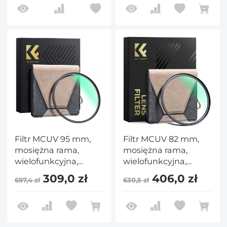
Mosiężna Ramka
Mosiężna Ramka
Seria Nano X PRO
Seria Nano X PRO
Filtr MCUV 95 mm,
Filtr MCUV 82 mm,
mosiężna rama,
mosiężna rama,
wielofunkcyjna,
wielofunkcyjna,
ultracienka mosiężna
ultracienka mosiężna
309,0 zł
406,0 zł
697,4 zł
630,5 zł
rama HD, 36-
rama HD, 36-
warstwowa zielona
warstwowa zielona
folia antyrefleksyjna,
folia antyrefleksyjna,
seria Nano-Xcel Pro
seria Nano-Xcel Pro