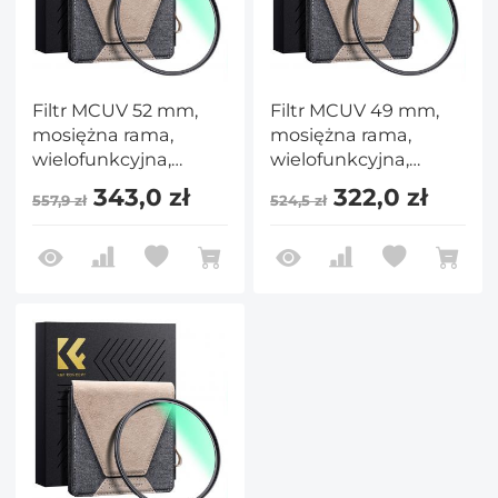
Filtr MCUV 52 mm,
Filtr MCUV 49 mm,
mosiężna rama,
mosiężna rama,
wielofunkcyjna,
wielofunkcyjna,
ultracienka mosiężna
ultracienka mosiężna
343,0 zł
322,0 zł
557,9 zł
524,5 zł
rama HD, 36-
rama HD, 36-
warstwowa zielona
warstwowa zielona
folia antyrefleksyjna,
folia antyrefleksyjna,
seria Nano-Xcel Pro
seria Nano-Xcel Pro