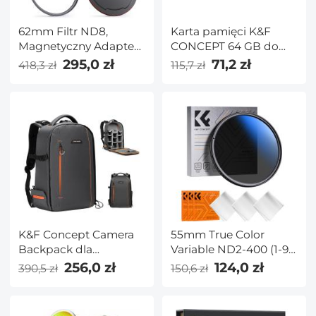
62mm Filtr ND8,
Karta pamięci K&F
Magnetyczny Adapter
CONCEPT 64 GB do
Ring, Pokrywka na
kamery śledzącej U3
295,0 zł
71,2 zł
418,3 zł
115,7 zł
Obiektyw, NANO-X
V30 prędkość odczytu
Seria
do 90 MB/s, 4K UHD
do aparatów
cyfrowych i urządzeń
SDXC
K&F Concept Camera
55mm True Color
Backpack dla
Variable ND2-400 (1-9
fotografów Duża
Stops) ND Lens Filter
256,0 zł
124,0 zł
390,5 zł
150,6 zł
wodoodporna torba
Regulowany filtr o
fotograficzna z
neutralnej gęstości z 18
przegrodą na
powłokami