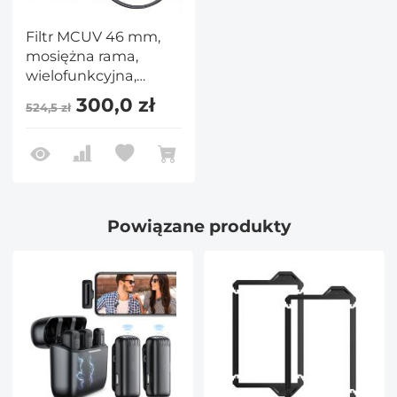
Filtr MCUV 46 mm,
mosiężna rama,
wielofunkcyjna,
ultracienka mosiężna
300,0 zł
524,5 zł
rama HD, 36-
warstwowa zielona
folia antyrefleksyjna,
seria Nano-Xcel Pro
Powiązane produkty