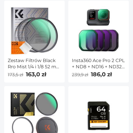
Zestaw Filtrów Black
Insta360 Ace Pro 2 CPL
Rro Mist 1/4 i 1/8 52 mm
+ ND8 + ND16 + ND32
z 18 Warstwami
4-pak Zestaw filtrów
163,0 zł
186,0 zł
173,5 zł
239,9 zł
Nanopowłoki - Seria
PL&ND Filtry
Nano-K
polaryzacyjne
redukujące światło,
Top HD Szkło optyczne
wielowarstwowe