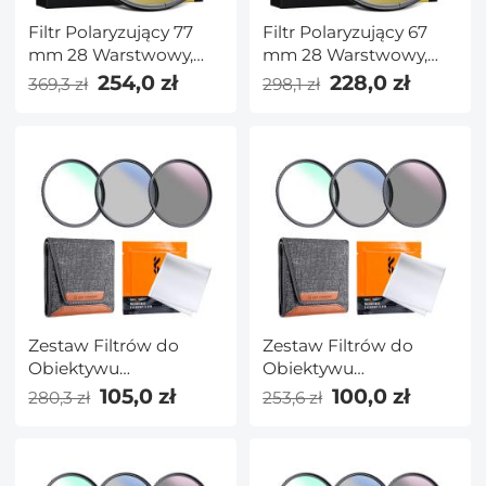
Filtr Polaryzujący 77
Filtr Polaryzujący 67
mm 28 Warstwowy,
mm 28 Warstwowy,
Supercienki Filtr
Supercienki Filtr
254,0 zł
228,0 zł
369,3 zł
298,1 zł
Polaryzacyjny Kołowy
Polaryzacyjny Kołowy
Wielopowłokowy Filtr
Wielopowłokowy Filtr
CPL MRC z Seria
CPL MRC z Seria
NANO-X
NANO-X
Zestaw Filtrów do
Zestaw Filtrów do
Obiektywu
Obiektywu
UV+CPL+ND4 52 mm
UV+CPL+ND4 49 mm
105,0 zł
100,0 zł
280,3 zł
253,6 zł
ze ściereczką do
ze ściereczką do
Czyszczenia
Czyszczenia
Obiektywu i Torbą na
Obiektywu i Torbą na
Filtry
Filtry