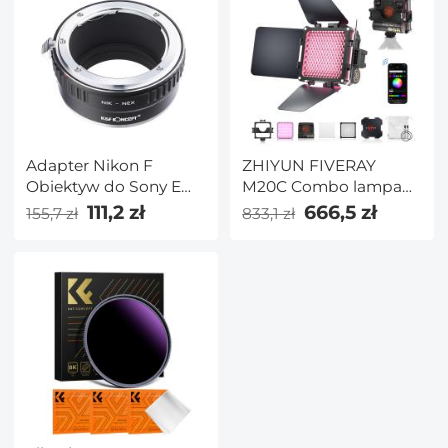
Adapter Nikon F
ZHIYUN FIVERAY
Obiektyw do Sony E
M20C Combo lampa
Mount Aparat
wideo RGB, 20W
111,2 zł
666,5 zł
155,7 zł
833,1 zł
oświetlenie oświetlenie
aparatu, tryb HSI, TLCI
96+, temperatura
2500K-10000K z 16
efektami świetlnymi