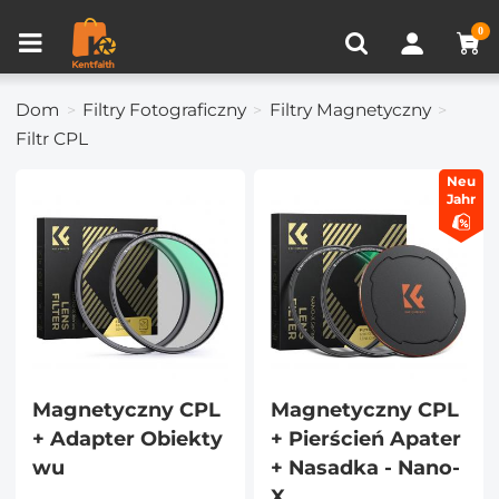
Porównanie produktów (0)
OSTATNIO OGLĄDANE
0
Dom
Filtry Fotograficzny
Filtry Magnetyczny
Filtr CPL
Neu
Jahr
Magnetyczny CPL
Magnetyczny CPL
+ Adapter Obiekty
+ Pierścień Apater
wu
+ Nasadka - Nano-
X