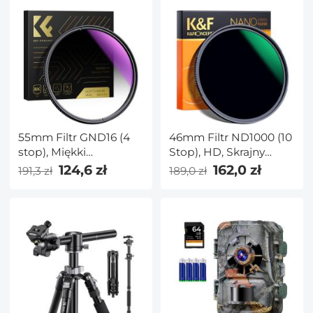
55mm Filtr GND16 (4
46mm Filtr ND1000 (10
stop), Miękki
Stop), HD, Skrajny
Absolwent Neutralna
Cienki,
124,6 zł
162,0 zł
191,3 zł
189,0 zł
Gęstość, Nano-X Seria
Wielowarstwowy,
NANO-X Seria