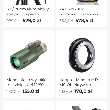
67''/170cm aluminiowy
24 MP*1296P
statyw do aparatu,
noktowizor, szeroki kąt
statyw fotograficzny
120°*0,2S wyzwalacz 2-
579,0 zł
578,5 zł
989,0 zł
336,4 zł
poziomy środkowy
calowy ekranowy
słupek 26 funtów / 12
aparat śledzący w
kg nośność przenośny
kolorze klonu z baterią
monopod z głowicą
alkaliczną AA i szybką
kulową 32 mm płyta
kartą SD 64G
szybkiego zwalniania
do podróży i pracy
t255a4 + bh-32l (szary)
Monokular o wysokiej
Adapter Minolta MD
rozdzielczości 12*50
MC Obiektyw do
BAK4 z gniazdem Aka
Fujifilm GFX Aparat
155,0 zł
178,0 zł
230,0 zł
213,6 zł
Dovetail Army Green