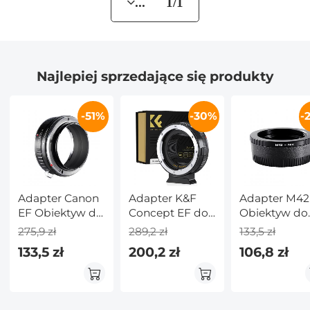
... 1/1
Najlepiej sprzedające się produkty
-51%
-30%
-
Adapter Canon
Adapter K&F
Adapter M42
EF Obiektyw do
Concept EF do
Obiektyw do
Canon EOS R
EOS R, adapter
Nikon F Apar
275,9 zł
289,2 zł
133,5 zł
Aparat
mocowania
133,5 zł
200,2 zł
106,8 zł
obiektywu z
automatycznym
ustawianiem
ostrości do