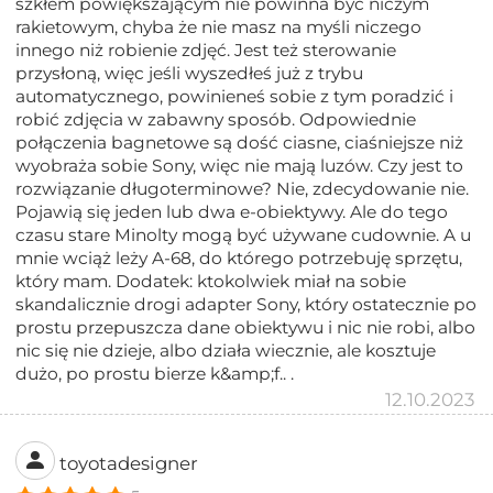
szkłem powiększającym nie powinna być niczym
rakietowym, chyba że nie masz na myśli niczego
innego niż robienie zdjęć. Jest też sterowanie
przysłoną, więc jeśli wyszedłeś już z trybu
automatycznego, powinieneś sobie z tym poradzić i
robić zdjęcia w zabawny sposób. Odpowiednie
połączenia bagnetowe są dość ciasne, ciaśniejsze niż
wyobraża sobie Sony, więc nie mają luzów. Czy jest to
rozwiązanie długoterminowe? Nie, zdecydowanie nie.
Pojawią się jeden lub dwa e-obiektywy. Ale do tego
czasu stare Minolty mogą być używane cudownie. A u
mnie wciąż leży A-68, do którego potrzebuję sprzętu,
który mam. Dodatek: ktokolwiek miał na sobie
skandalicznie drogi adapter Sony, który ostatecznie po
prostu przepuszcza dane obiektywu i nic nie robi, albo
nic się nie dzieje, albo działa wiecznie, ale kosztuje
dużo, po prostu bierze k&amp;f.. .
12.10.2023
toyotadesigner