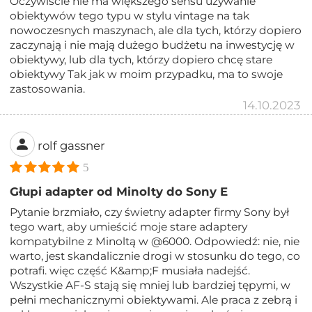
Oczywiście nie ma większego sensu używanie
obiektywów tego typu w stylu vintage na tak
nowoczesnych maszynach, ale dla tych, którzy dopiero
zaczynają i nie mają dużego budżetu na inwestycję w
obiektywy, lub dla tych, którzy dopiero chcę stare
obiektywy Tak jak w moim przypadku, ma to swoje
zastosowania.
14.10.2023
rolf gassner
5
Głupi adapter od Minolty do Sony E
Pytanie brzmiało, czy świetny adapter firmy Sony był
tego wart, aby umieścić moje stare adaptery
kompatybilne z Minoltą w @6000. Odpowiedź: nie, nie
warto, jest skandalicznie drogi w stosunku do tego, co
potrafi. więc część K&amp;F musiała nadejść.
Wszystkie AF-S stają się mniej lub bardziej tępymi, w
pełni mechanicznymi obiektywami. Ale praca z zebrą i