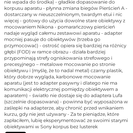
nie wpada do środka) - gładkie dopasowanie do
korpusu aparatu - płynna zmiana biegów Pierścień A -
dostarczany w nieuszczelnionym, twardym etui i nic
więcej - gotowy do użycia dowolne stare obiektywy z
mocowaniem Nikona - pomarańczowy pierścień
nadaje wygląd całemu zestawowi aparatu - adapter
mocniej pasuje do obiektywów (trzeba go
przymocować) - ostrość opiera się bardziej na różnicy
głębi (FOD) w ramce obrazu - działa bardziej
przypominają strefy ogniskowania strefowego i
precesyjnego – metalowe mocowanie po stronie
obiektywu i (myślę, że to nadal metal) czarny plastik,
który dobrze wygląda, karbonowe mocowanie
aparatu (jest to adapter pasywny i dlatego nie ma
komunikacji elektrycznej pomiędzy obiektywem a
aparatem) – światło nie dostaje się do adaptera Lufa
(szczelnie dopasowana) - powinna być wyposażona w
zaślepki na adapterze, aby chronić przed wnikaniem
kurzu, gdy nie jest używany - Za te pieniądze, które
zapłaciłem, lubię eksperymentować ze swoimi starymi
obiektywami w Sony korpus bez lusterek