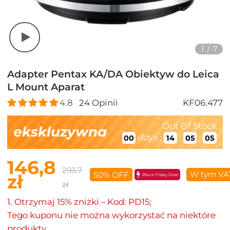
1
/
7
Adapter Pentax KA/DA Obiektyw do Leica
L Mount Aparat
4.8
24
Opinii
KF06.477
Out Of Stock
ekskluzywna
days
:
:
:
00
14
05
04
146,8
293,7
W tym VA
50% OFF
zł
Black Friday Deal
zł
1. Otrzymaj 15% zniżki – Kod: PD15;
Tego kuponu nie można wykorzystać na niektóre
produkty.