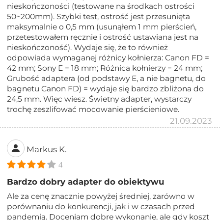
nieskończoności (testowane na środkach ostrości
50~200mm). Szybki test, ostrość jest przesunięta
maksymalnie o 0,5 mm (usunąłem 1 mm pierścień,
przetestowałem ręcznie i ostrość ustawiana jest na
nieskończoność). Wydaje się, że to również
odpowiada wymaganej różnicy kołnierza: Canon FD =
42 mm; Sony E = 18 mm; Różnica kołnierzy = 24 mm;
Grubość adaptera (od podstawy E, a nie bagnetu, do
bagnetu Canon FD) = wydaje się bardzo zbliżona do
24,5 mm. Więc wiesz. Świetny adapter, wystarczy
trochę zeszlifować mocowanie pierścieniowe.
21.09.2023
Markus K.
4
Bardzo dobry adapter do obiektywu
Ale za cenę znacznie powyżej średniej, zarówno w
porównaniu do konkurencji, jak i w czasach przed
pandemią. Doceniam dobre wykonanie, ale gdy koszt