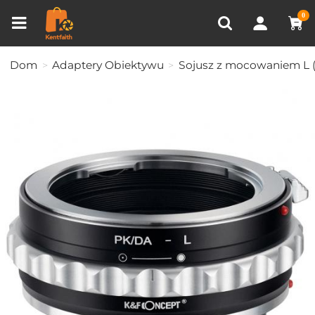
Porównanie produktów (0)
OSTATNIO OGLĄDANE
0
Dom
Adaptery Obiektywu
Sojusz z mocowaniem L (