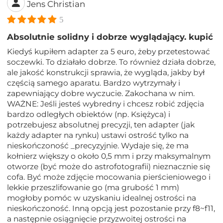
Jens Christian
5
Absolutnie solidny i dobrze wyglądający. kupić
Kiedyś kupiłem adapter za 5 euro, żeby przetestować
soczewki. To działało dobrze. To również działa dobrze,
ale jakość konstrukcji sprawia, że ​​wygląda, jakby był
częścią samego aparatu. Bardzo wytrzymały i
zapewniający dobre wyczucie. Zakochana w nim.
WAŻNE: Jeśli jesteś wybredny i chcesz robić zdjęcia
bardzo odległych obiektów (np. Księżyca) i
potrzebujesz absolutnej precyzji, ten adapter (jak
każdy adapter na rynku) ustawi ostrość tylko na
nieskończoność _precyzyjnie. Wydaje się, że ma
kołnierz większy o około 0,5 mm i przy maksymalnym
otworze (być może do astrofotografii) nieznacznie się
cofa. Być może zdjęcie mocowania pierścieniowego i
lekkie przeszlifowanie go (ma grubość 1 mm)
mogłoby pomóc w uzyskaniu idealnej ostrości na
nieskończoność. Inną opcją jest pozostanie przy f8~f11,
a następnie osiągnięcie przyzwoitej ostrości na