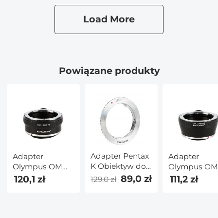
obiektywów
Canon EF EF-S i
Load More
aparatów
Canon EOS
R/RF z
mocowaniem
Powiązane produkty
Adapter Pentax
Adapter
Adapter
K Obiektyw do
Olympus OM
Olympus O
Canon EF
Obiektyw do
Obiektyw do
89,0 zł
120,1 zł
111,2 zł
129,0 zł
Aparat
Canon EOS M
Nikon 1 Apar
Aparat