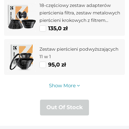
18-częściowy zestaw adapterów
pierścienia filtra, zestaw metalowych
pierścieni krokowych z filtrem
obiektywu aparatu (zawiera 9 szt.
135,0 zł
zestawu pierścieni wzmacniających
+ 9 szt. zestawu pierścieni
Zestaw pierścieni podwyższających
obniżających)
11 w 1
95,0 zł
Show More
Out Of Stock