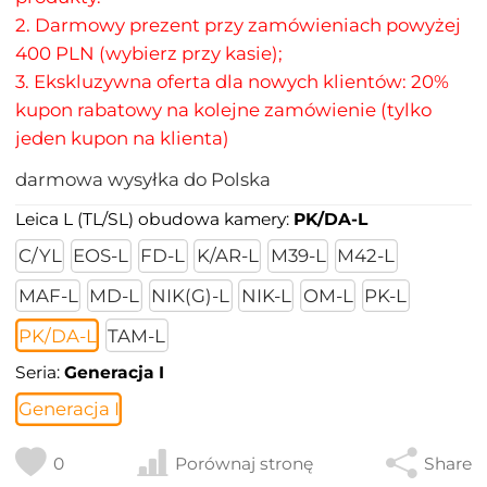
2. Darmowy prezent przy zamówieniach powyżej
400 PLN (wybierz przy kasie);
3. Ekskluzywna oferta dla nowych klientów: 20%
kupon rabatowy na kolejne zamówienie (tylko
jeden kupon na klienta)
darmowa wysyłka do Polska
Leica L (TL/SL) obudowa kamery:
PK/DA-L
C/YL
EOS-L
FD-L
K/AR-L
M39-L
M42-L
MAF-L
MD-L
NIK(G)-L
NIK-L
OM-L
PK-L
PK/DA-L
TAM-L
Seria:
Generacja I
Generacja I
0
Porównaj stronę
Share