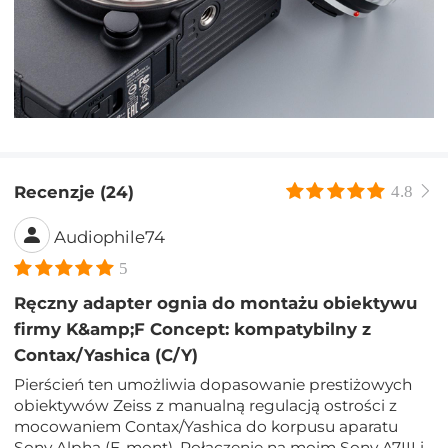
Recenzje (24)
4.8
Audiophile74
5
Ręczny adapter ognia do montażu obiektywu
firmy K&amp;F Concept: kompatybilny z
Contax/Yashica (C/Y)
Pierścień ten umożliwia dopasowanie prestiżowych
obiektywów Zeiss z manualną regulacją ostrości z
mocowaniem Contax/Yashica do korpusu aparatu
Sony Alpha (E-mont). Połączenie na moim Sony A7III i