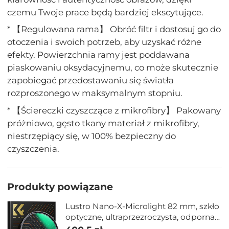
czemu Twoje prace będą bardziej ekscytujące.
* 【Regulowana rama】 Obróć filtr i dostosuj go do
otoczenia i swoich potrzeb, aby uzyskać różne
efekty. Powierzchnia ramy jest poddawana
piaskowaniu oksydacyjnemu, co może skutecznie
zapobiegać przedostawaniu się światła
rozproszonego w maksymalnym stopniu.
* 【Ściereczki czyszczące z mikrofibry】 Pakowany
próżniowo, gęsto tkany materiał z mikrofibry,
niestrzępiący się, w 100% bezpieczny do
czyszczenia.
Produkty powiązane
Lustro Nano-X-Microlight 82 mm, szkło
optyczne, ultraprzezroczysta, odporna
na zarysowania, przeciwodblaskowa