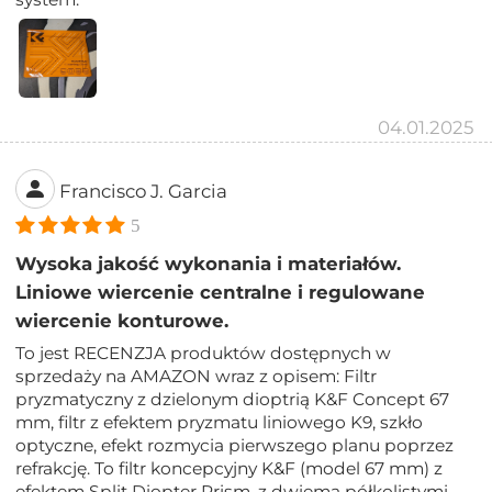
04.01.2025
Francisco J. Garcia
5
Wysoka jakość wykonania i materiałów.
Liniowe wiercenie centralne i regulowane
wiercenie konturowe.
To jest RECENZJA produktów dostępnych w
sprzedaży na AMAZON wraz z opisem: Filtr
pryzmatyczny z dzielonym dioptrią K&F Concept 67
mm, filtr z efektem pryzmatu liniowego K9, szkło
optyczne, efekt rozmycia pierwszego planu poprzez
refrakcję. To filtr koncepcyjny K&F (model 67 mm) z
efektem Split Diopter Prism, z dwiema półkolistymi