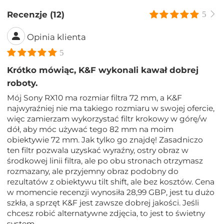
Recenzje (12)
5
Opinia klienta
5
Krótko mówiąc, K&F wykonali kawał dobrej
roboty.
Mój Sony RX10 ma rozmiar filtra 72 mm, a K&F
najwyraźniej nie ma takiego rozmiaru w swojej ofercie,
więc zamierzam wykorzystać filtr krokowy w górę/w
dół, aby móc używać tego 82 mm na moim
obiektywie 72 mm. Jak tylko go znajdę! Zasadniczo
ten filtr pozwala uzyskać wyraźny, ostry obraz w
środkowej linii filtra, ale po obu stronach otrzymasz
rozmazany, ale przyjemny obraz podobny do
rezultatów z obiektywu tilt shift, ale bez kosztów. Cena
w momencie recenzji wynosiła 28,99 GBP, jest tu dużo
szkła, a sprzęt K&F jest zawsze dobrej jakości. Jeśli
chcesz robić alternatywne zdjęcia, to jest to świetny
system.