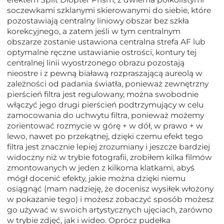
soczewkami szklanymi skierowanymi do siebie, które
pozostawiają centralny liniowy obszar bez szkła
korekcyjnego, a zatem jeśli w tym centralnym
obszarze zostanie ustawiona centralna strefa AF lub
optymalne ręczne ustawianie ostrości, kontury tej
centralnej linii wyostrzonego obrazu pozostają
nieostre i z pewną białawą rozpraszającą aureolą w
zależności od padania światła, ponieważ zewnętrzny
pierścień filtra jest regulowany, można swobodnie
włączyć jego drugi pierścień podtrzymujący w celu
zamocowania do uchwytu filtra, ponieważ możemy
zorientować rozmycie w górę + w dół, w prawo + w
lewo, nawet po przekątnej, dzięki czemu efekt tego
filtra jest znacznie lepiej zrozumiany i jeszcze bardziej
widoczny niż w trybie fotografii, zrobiłem kilka filmów
zmontowanych w jeden z kilkoma klatkami, abyś
mógł docenić efekty, jakie można dzięki niemu
osiągnąć (mam nadzieję, że docenisz wysiłek włożony
w pokazanie tego) i możesz zobaczyć sposób możesz
go używać w swoich artystycznych ujęciach, zarówno
w trybie zdjęć, jak i wideo. Oprócz pudełka