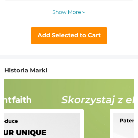
zestawu pierścieni wzmacniających
+ 9 szt. zestawu pierścieni
Show More
obniżających)
Add Selected to Cart
Historia Marki