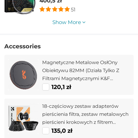
400,5 zł
wodoodporna zielona folia z serii Nano-
51
X
Show More
Accessories
Magnetyczne Metalowe OsłOny
Obiektywu 82MM (Działa Tylko Z
Filtrami Magnetycznymi K&F
Concept)
120,1 zł
18-częściowy zestaw adapterów
pierścienia filtra, zestaw metalowych
pierścieni krokowych z filtrem
obiektywu aparatu (zawiera 9 szt.
135,0 zł