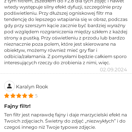
z tym filtrem, zszedłem do F2.8 dla tych zdjęć i nawet
wtedy występuje silny efekt dyfuzji, szczególnie przy
podświetleniu. Przy dłuższej ogniskowej filtr ma
tendencję do lepszego wtapiania się w obraz, podczas
gdy przy szerszym kącie zacznie być bardziej wyraźny
pod względem rozgraniczenia między szkłem z każdej
strony a pustką. Przy oświetleniu z przodu lub bardzo
nieznacznie poza polem, które jest skierowane na
obiektyw, możemy również mieć gry flar i
odbicia/załamania. Z pomysłami będzie całkiem sporo
interesujących rzeczy do zrobienia z nimi, więc.
02.09.2024
Karalyn Rook
5
Fajny filtr!
Ten filtr jest naprawdę fajny i daje marzycielski efekt na
Twoich zdjęciach. Świetny do zdjęć „niezwykłych” i do
czegoś innego niż Twoje typowe zdjęcie.