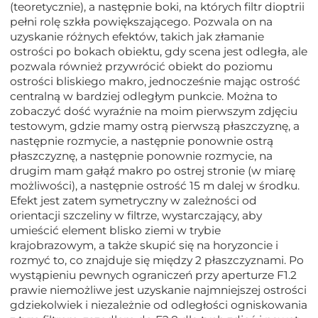
(teoretycznie), a następnie boki, na których filtr dioptrii
pełni rolę szkła powiększającego. Pozwala on na
uzyskanie różnych efektów, takich jak złamanie
ostrości po bokach obiektu, gdy scena jest odległa, ale
pozwala również przywrócić obiekt do poziomu
ostrości bliskiego makro, jednocześnie mając ostrość
centralną w bardziej odległym punkcie. Można to
zobaczyć dość wyraźnie na moim pierwszym zdjęciu
testowym, gdzie mamy ostrą pierwszą płaszczyznę, a
następnie rozmycie, a następnie ponownie ostrą
płaszczyznę, a następnie ponownie rozmycie, na
drugim mam gałąź makro po ostrej stronie (w miarę
możliwości), a następnie ostrość 15 m dalej w środku.
Efekt jest zatem symetryczny w zależności od
orientacji szczeliny w filtrze, wystarczający, aby
umieścić element blisko ziemi w trybie
krajobrazowym, a także skupić się na horyzoncie i
rozmyć to, co znajduje się między 2 płaszczyznami. Po
wystąpieniu pewnych ograniczeń przy aperturze F1.2
prawie niemożliwe jest uzyskanie najmniejszej ostrości
gdziekolwiek i niezależnie od odległości ogniskowania