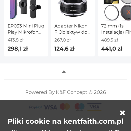
EP033 Mini Plug
Adapter Nikon
72 mm (1s
Play Mikrofon
F Obiektyw do
Instalacja) Fil
Bezprzewodowy
Leica L Mount
Black Mist 1/
413,8 zł
267,0 zł
489,5 zł
mikrofon
Aparat Adapter
Osłoną
298,1 zł
124,6 zł
441,0 zł
Lavalier dla
Obiektywu +
iPhone'a i iPada
Magnetyczn
Pierścieniem
Adaptera z 2
Warstwową
Nanopowłoką
Seria Nano-X
Powered By K&F Concept © 2026
Pliki cookie na kentfaith.com.pl