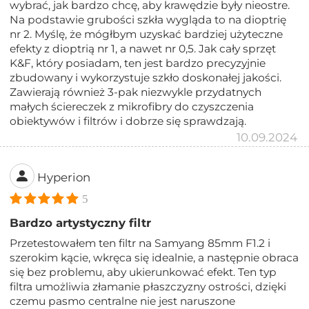
wybrać, jak bardzo chcę, aby krawędzie były nieostre.
Na podstawie grubości szkła wygląda to na dioptrię
nr 2. Myślę, że mógłbym uzyskać bardziej użyteczne
efekty z dioptrią nr 1, a nawet nr 0,5. Jak cały sprzęt
K&F, który posiadam, ten jest bardzo precyzyjnie
zbudowany i wykorzystuje szkło doskonałej jakości.
Zawierają również 3-pak niezwykle przydatnych
małych ściereczek z mikrofibry do czyszczenia
obiektywów i filtrów i dobrze się sprawdzają.
10.09.2024
Hyperion
5
Bardzo artystyczny filtr
Przetestowałem ten filtr na Samyang 85mm F1.2 i
szerokim kącie, wkręca się idealnie, a następnie obraca
się bez problemu, aby ukierunkować efekt. Ten typ
filtra umożliwia złamanie płaszczyzny ostrości, dzięki
czemu pasmo centralne nie jest naruszone