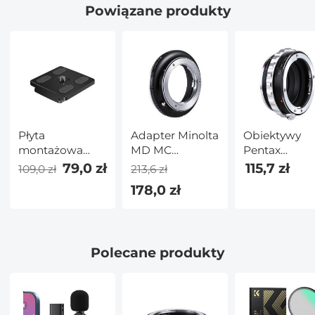
Powiązane produkty
Płyta
Adapter Minolta
Obiektywy
montażowa
MD MC
Pentax
szybkiego
Obiektyw do
K/M/A/FA/DA
79,0 zł
115,7 zł
109,0 zł
213,6 zł
zwalniania do
Fujifilm GFX
adaptera
178,0 zł
TM2324 TM2515
Aparat
mocowania
TM2534 TC2534
obiektywu Fu
TM2534T
X Adapter
TM2235
obiektywu K
Polecane produkty
Concept M35