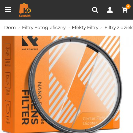
Porównanie produktów (0)
OSTATNIO OGLĄDANE
0
Dom
Filtry Fotograficzny
Efekty Filtry
Filtry z dzi