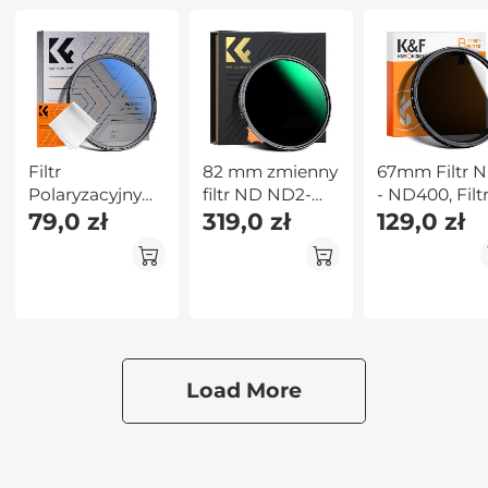
Filtr
82 mm zmienny
67mm Filtr 
Polaryzacyjny
filtr ND ND2-
- ND400, Filt
67mm
79,0 zł
ND400 (9
319,0 zł
ND Zmienny
129,0 zł
Ultracienka
stopni) Filtr
Neutralna
Ramka z 18
obiektywu
Gęstość
Nanopowłokami
Wodoodporna,
i 1 ściereczką
odporna na
Czyszczącą -
zarysowania
Seria Nano K
seria Nano-X
Load More