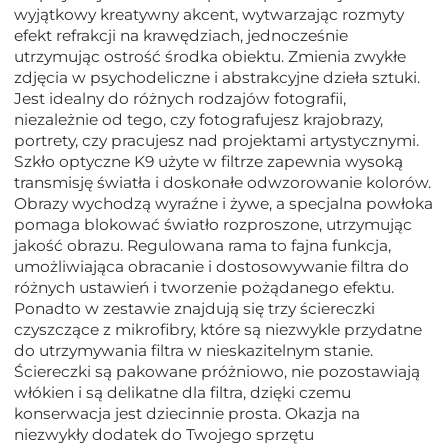
wyjątkowy kreatywny akcent, wytwarzając rozmyty
efekt refrakcji na krawędziach, jednocześnie
utrzymując ostrość środka obiektu. Zmienia zwykłe
zdjęcia w psychodeliczne i abstrakcyjne dzieła sztuki.
Jest idealny do różnych rodzajów fotografii,
niezależnie od tego, czy fotografujesz krajobrazy,
portrety, czy pracujesz nad projektami artystycznymi.
Szkło optyczne K9 użyte w filtrze zapewnia wysoką
transmisję światła i doskonałe odwzorowanie kolorów.
Obrazy wychodzą wyraźne i żywe, a specjalna powłoka
pomaga blokować światło rozproszone, utrzymując
jakość obrazu. Regulowana rama to fajna funkcja,
umożliwiająca obracanie i dostosowywanie filtra do
różnych ustawień i tworzenie pożądanego efektu.
Ponadto w zestawie znajdują się trzy ściereczki
czyszczące z mikrofibry, które są niezwykle przydatne
do utrzymywania filtra w nieskazitelnym stanie.
Ściereczki są pakowane próżniowo, nie pozostawiają
włókien i są delikatne dla filtra, dzięki czemu
konserwacja jest dziecinnie prosta. Okazja na
niezwykły dodatek do Twojego sprzętu