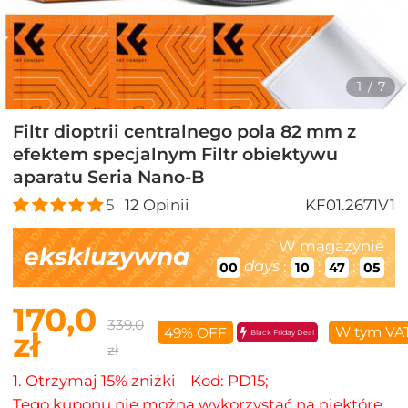
1
/
7
Filtr dioptrii centralnego pola 82 mm z
efektem specjalnym Filtr obiektywu
aparatu Seria Nano-B
5
12
Opinii
KF01.2671V1
W magazynie
ekskluzywna
days
:
:
:
00
10
47
04
170,0
339,0
W tym VA
49% OFF
zł
Black Friday Deal
zł
1. Otrzymaj 15% zniżki – Kod: PD15;
Tego kuponu nie można wykorzystać na niektóre