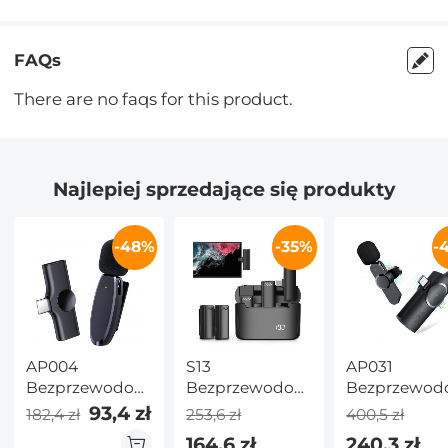
FAQs
There are no faqs for this product.
Najlepiej sprzedające się produkty
-48%
-35%
-
AP004
S13
AP031
Bezprzewodowy
Bezprzewodowy
Bezprzewod
mikrofon
mikrofon
mikrofon
93,4 zł
182,4 zł
253,6 zł
400,5 zł
krawatowy dla
lavalier dla
krawatowy 3 
164,6 zł
240,3 zł