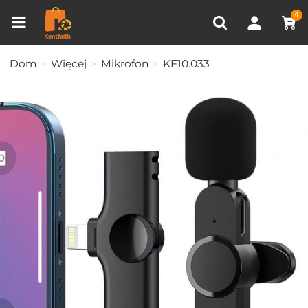
Porównanie produktów (0)
OSTATNIO OGLĄDANE
0
Dom
Więcej
Mikrofon
KF10.033