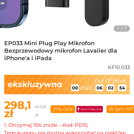
1
/
7
EP033 Mini Plug Play Mikrofon
Bezprzewodowy mikrofon Lavalier dla
iPhone'a i iPada
KF10.033
Out Of Stock
ekskluzywna
days
:
:
:
00
06
02
53
298,1
413,8
W tym VAT
27% OFF
zł
Black Friday Deal
zł
1. Otrzymaj 15% zniżki – Kod: PD15;
Tego kuponu nie można wykorzystać na niektóre