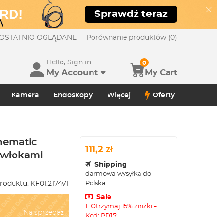
RD!
Sprawdź teraz
OSTATNIO OGLĄDANE
Porównanie produktów (0)
Hello, Sign in
0
My Account
My Cart
Kamera
Endoskopy
Więcej
Oferty
inematic
111,2 zł
powłokami
Shipping
darmowa wysyłka do
Polska
roduktu:
KF01.2174V1
Sale
1. Otrzymaj 15% zniżki –
Na sprzedaż
Kod: PD15;