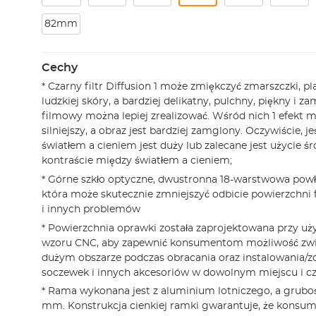
82mm
Cechy
* Czarny filtr Diffusion 1 może zmiękczyć zmarszczki, pl
ludzkiej skóry, a bardziej delikatny, pulchny, piękny i z
filmowy można lepiej zrealizować. Wśród nich 1 efekt mi
silniejszy, a obraz jest bardziej zamglony. Oczywiście, j
światłem a cieniem jest duży lub zalecane jest użycie 
kontraście między światłem a cieniem;
* Górne szkło optyczne, dwustronna 18-warstwowa powło
która może skutecznie zmniejszyć odbicie powierzchni fi
i innych problemów
* Powierzchnia oprawki została zaprojektowana przy u
wzoru CNC, aby zapewnić konsumentom możliwość zwię
dużym obszarze podczas obracania oraz instalowania/
soczewek i innych akcesoriów w dowolnym miejscu i cz
* Rama wykonana jest z aluminium lotniczego, a gruboś
mm. Konstrukcja cienkiej ramki gwarantuje, że konsum