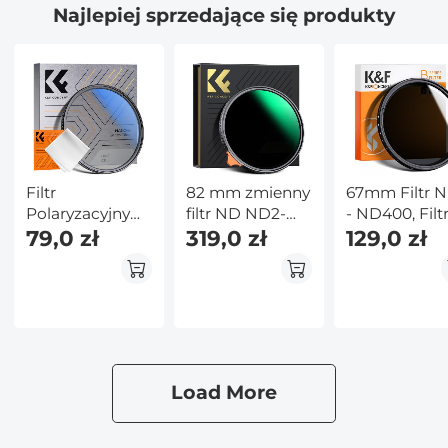
Najlepiej sprzedające się produkty
Filtr
82 mm zmienny
67mm Filtr 
Polaryzacyjny
filtr ND ND2-
- ND400, Filt
67mm
79,0 zł
ND400 (9
319,0 zł
ND Zmienny
129,0 zł
Ultracienka
stopni) Filtr
Neutralna
Ramka z 18
obiektywu
Gęstość
Nanopowłokami
Wodoodporna,
i 1 ściereczką
odporna na
Czyszczącą -
zarysowania
Seria Nano K
seria Nano-X
Load More