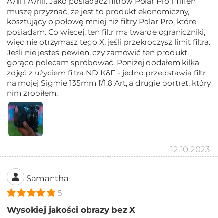
A7iii i A7riii. Jako posiadacz filtrów Polar Pro i Tiffen
muszę przyznać, że jest to produkt ekonomiczny,
kosztujący o połowę mniej niż filtry Polar Pro, które
posiadam. Co więcej, ten filtr ma twarde ograniczniki,
więc nie otrzymasz tego X, jeśli przekroczysz limit filtra.
Jeśli nie jesteś pewien, czy zamówić ten produkt,
gorąco polecam spróbować. Poniżej dodałem kilka
zdjęć z użyciem filtra ND K&F - jedno przedstawia filtr
na mojej Sigmie 135mm f/1.8 Art, a drugie portret, który
nim zrobiłem.
12.10.2023
Samantha
5
Wysokiej jakości obrazy bez X