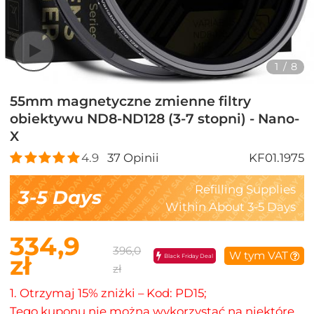
1
/
8
55mm magnetyczne zmienne filtry
obiektywu ND8-ND128 (3-7 stopni) - Nano-
X
4.9
37
Opinii
KF01.1975
Refilling Supplies
3-5 Days
Within About 3-5 Days
334,9
396,0
W tym VAT
zł
Black Friday Deal
zł
1. Otrzymaj 15% zniżki – Kod: PD15;
Tego kuponu nie można wykorzystać na niektóre