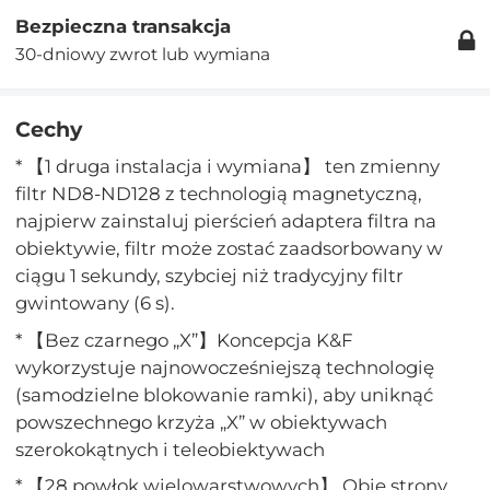
Bezpieczna transakcja
30-dniowy zwrot lub wymiana
Cechy
* 【1 druga instalacja i wymiana】 ten zmienny
filtr ND8-ND128 z technologią magnetyczną,
najpierw zainstaluj pierścień adaptera filtra na
obiektywie, filtr może zostać zaadsorbowany w
ciągu 1 sekundy, szybciej niż tradycyjny filtr
gwintowany (6 s).
* 【Bez czarnego „X”】Koncepcja K&F
wykorzystuje najnowocześniejszą technologię
(samodzielne blokowanie ramki), aby uniknąć
powszechnego krzyża „X” w obiektywach
szerokokątnych i teleobiektywach
* 【28 powłok wielowarstwowych】 Obie strony