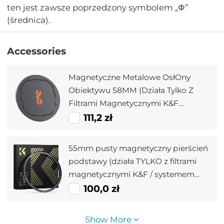
ten jest zawsze poprzedzony symbolem „Φ”
(średnica).
Accessories
Magnetyczne Metalowe OsłOny
Obiektywu 58MM (Działa Tylko Z
Filtrami Magnetycznymi K&F
Concept)
111,2 zł
55mm pusty magnetyczny pierścień
podstawy (działa TYLKO z filtrami
magnetycznymi K&F / systemem
szybkiej wymiany)
100,0 zł
Show More