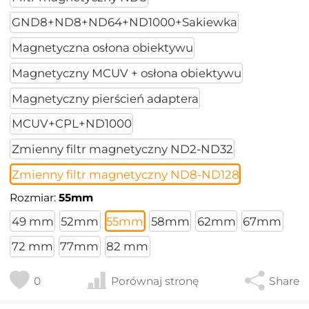
GND8+ND8+ND64+ND1000+Sakiewka
Magnetyczna osłona obiektywu
Magnetyczny MCUV + osłona obiektywu
Magnetyczny pierścień adaptera
MCUV+CPL+ND1000
Zmienny filtr magnetyczny ND2-ND32
Zmienny filtr magnetyczny ND8-ND128
Rozmiar:
55mm
49 mm
52mm
55mm
58mm
62mm
67mm
72 mm
77mm
82 mm
0
Porównaj stronę
Share