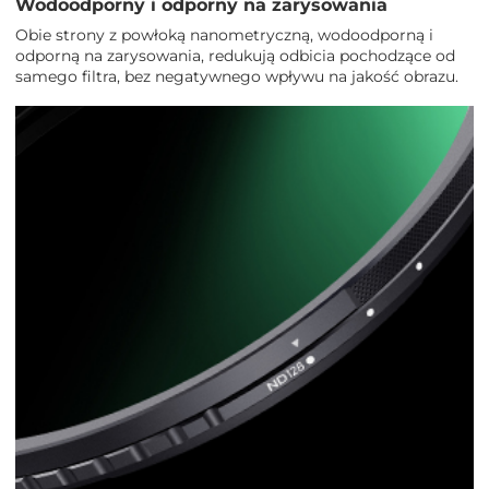
Wodoodporny i odporny na zarysowania
Obie strony z powłoką nanometryczną, wodoodporną i
odporną na zarysowania, redukują odbicia pochodzące od
samego filtra, bez negatywnego wpływu na jakość obrazu.