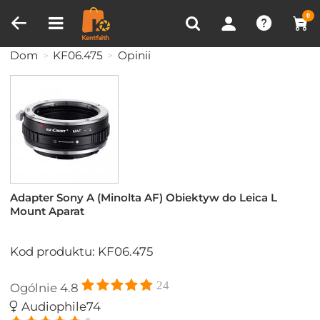
Porównanie produktów (0)
OSTATNIO OGLĄDANE
0
Dom
KF06.475
Opinii
Adapter Sony A (Minolta AF) Obiektyw do Leica L
Mount Aparat
Kod produktu: KF06.475
24
Ogólnie
4.8
Audiophile74