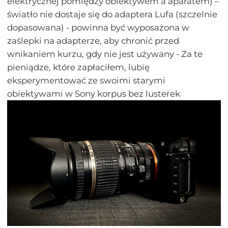
elektrycznej pomiędzy obiektywem a aparatem) –
światło nie dostaje się do adaptera Lufa (szczelnie
dopasowana) - powinna być wyposażona w
zaślepki na adapterze, aby chronić przed
wnikaniem kurzu, gdy nie jest używany - Za te
pieniądze, które zapłaciłem, lubię
eksperymentować ze swoimi starymi
obiektywami w Sony korpus bez lusterek