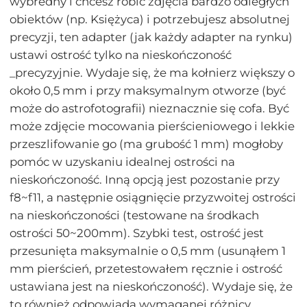
wybredny i chcesz robić zdjęcia bardzo odległych
obiektów (np. Księżyca) i potrzebujesz absolutnej
precyzji, ten adapter (jak każdy adapter na rynku)
ustawi ostrość tylko na nieskończoność
_precyzyjnie. Wydaje się, że ma kołnierz większy o
około 0,5 mm i przy maksymalnym otworze (być
może do astrofotografii) nieznacznie się cofa. Być
może zdjęcie mocowania pierścieniowego i lekkie
przeszlifowanie go (ma grubość 1 mm) mogłoby
pomóc w uzyskaniu idealnej ostrości na
nieskończoność. Inną opcją jest pozostanie przy
f8~f11, a następnie osiągnięcie przyzwoitej ostrości
na nieskończoności (testowane na środkach
ostrości 50~200mm). Szybki test, ostrość jest
przesunięta maksymalnie o 0,5 mm (usunąłem 1
mm pierścień, przetestowałem ręcznie i ostrość
ustawiana jest na nieskończoność). Wydaje się, że
to również odpowiada wymaganej różnicy