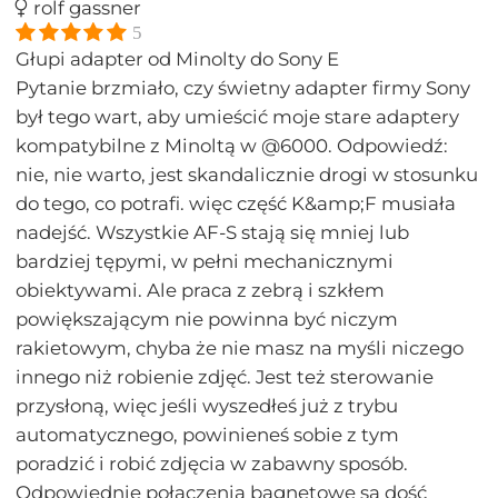
rolf gassner
5
Głupi adapter od Minolty do Sony E
Pytanie brzmiało, czy świetny adapter firmy Sony
był tego wart, aby umieścić moje stare adaptery
kompatybilne z Minoltą w @6000. Odpowiedź:
nie, nie warto, jest skandalicznie drogi w stosunku
do tego, co potrafi. więc część K&amp;F musiała
nadejść. Wszystkie AF-S stają się mniej lub
bardziej tępymi, w pełni mechanicznymi
obiektywami. Ale praca z zebrą i szkłem
powiększającym nie powinna być niczym
rakietowym, chyba że nie masz na myśli niczego
innego niż robienie zdjęć. Jest też sterowanie
przysłoną, więc jeśli wyszedłeś już z trybu
automatycznego, powinieneś sobie z tym
poradzić i robić zdjęcia w zabawny sposób.
Odpowiednie połączenia bagnetowe są dość