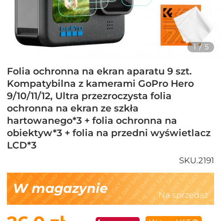
1
/
5
Folia ochronna na ekran aparatu 9 szt.
Kompatybilna z kamerami GoPro Hero
9/10/11/12, Ultra przezroczysta folia
ochronna na ekran ze szkła
hartowanego*3 + folia ochronna na
obiektyw*3 + folia na przedni wyświetlacz
LCD*3
SKU.2191
W magazynie
Na sprzedaż