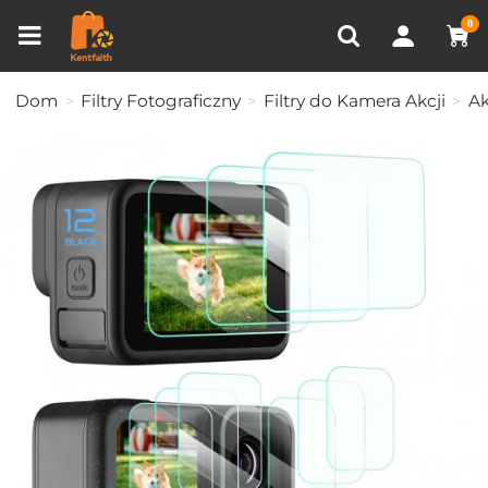
Porównanie produktów (0)
OSTATNIO OGLĄDANE
0
Dom
Filtry Fotograficzny
Filtry do Kamera Akcji
Ak