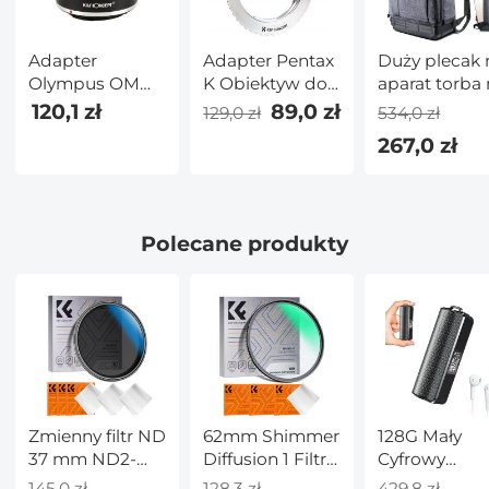
0,3 mm, szkło
hartowane o
twardości 9H z
Adapter Pentax
Adapter
Duży plecak 
K Obiektyw do
Olympus OM
aparat torba
Canon EF
Obiektyw do
aparat
89,0 zł
120,1 zł
129,0 zł
534,0 zł
Aparat
Canon EOS M
dslr/lustrzan
267,0 zł
Aparat
mieści 15,6-
calowy lapto
15 l z uchwy
na statyw i
Polecane produkty
przegrodą n
laptopa
kompatybilny
canon/nikon
ciemnoszary 
Zmienny filtr ND
62mm Shimmer
128G Mały
37 mm ND2-
Diffusion 1 Filtr
Cyfrowy
ND32 (1-5
Efekt Filtr Szkło
Dyktafon z
145,0 zł
128,3 zł
429,8 zł