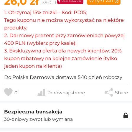
26,0 zł
W tym VAT
Black Friday Deal
39,0 zł
1. Otrzymaj 15% zniżki – Kod: PD15;
Tego kuponu nie można wykorzystać na niektóre
produkty.
2. Darmowy prezent przy zamówieniach powyżej
400 PLN (wybierz przy kasie);
3. Ekskluzywna oferta dla nowych klientów: 20%
kupon rabatowy na kolejne zamówienie (tylko
jeden kupon na klienta)
Do
Polska
Darmowa dostawa
5-10
dzień roboczy
0
Porównaj stronę
Share
Bezpieczna transakcja
30-dniowy zwrot lub wymiana