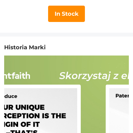
+ 9 szt. zestawu pierścieni
obniżających)
In Stock
Historia Marki