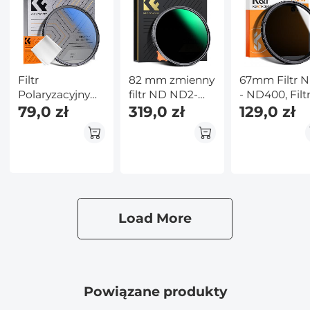
Filtr
82 mm zmienny
67mm Filtr 
Polaryzacyjny
filtr ND ND2-
- ND400, Filt
67mm
79,0 zł
ND400 (9
319,0 zł
ND Zmienny
129,0 zł
Ultracienka
stopni) Filtr
Neutralna
Ramka z 18
obiektywu
Gęstość
Nanopowłokami
Wodoodporna,
i 1 ściereczką
odporna na
Czyszczącą -
zarysowania
Seria Nano K
seria Nano-X
Load More
Powiązane produkty