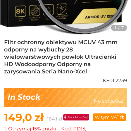
1
/
7
Filtr ochronny obiektywu MCUV 43 mm
odporny na wybuchy 28
wielowarstwowych powłok Ultracienki
HD Wodoodporny Odporny na
zarysowania Seria Nano-Xcel
KF01.2739
In Stock
Na sprzedaż
149,0 zł
W tym VAT
Black Friday Deal
184,1 zł
1. Otrzymaj 15% zniżki – Kod: PD15;