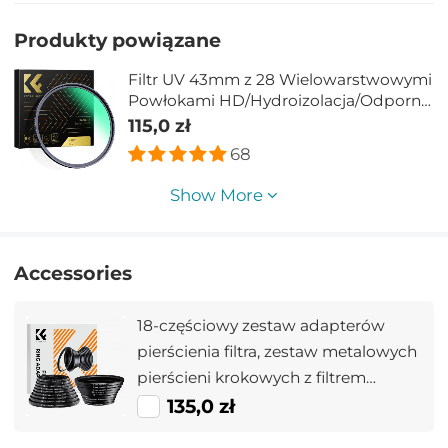
Produkty powiązane
Filtr UV 43mm z 28 Wielowarstwowymi
Powłokami HD/Hydroizolacja/Odporny
na Zarysowania/Ultra Cienki Filtr UV do
115,0 zł
Obiektywu Aparatu 43 mm Seria Nano
68
X
Show More
Accessories
18-częściowy zestaw adapterów
pierścienia filtra, zestaw metalowych
pierścieni krokowych z filtrem
obiektywu aparatu (zawiera 9 szt.
135,0 zł
zestawu pierścieni wzmacniających