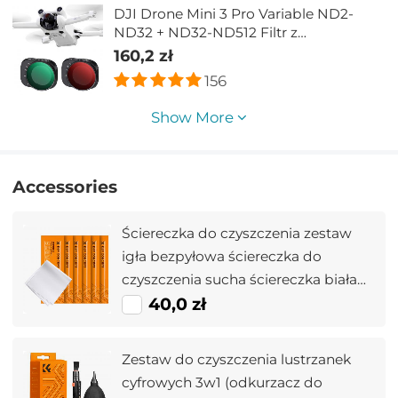
DJI Drone Mini 3 Pro Variable ND2-
ND32 + ND32-ND512 Filtr z
jednostronną zieloną folią
160,2 zł
antyrefleksyjną, wodoodporny i
156
odporny na zarysowania
Show More
Accessories
Ściereczka do czyszczenia zestaw
igła bezpyłowa ściereczka do
czyszczenia sucha ściereczka biała
15*15 cm kolorowe pudełko 6 sztuk
40,0 zł
Zestaw do czyszczenia lustrzanek
cyfrowych 3w1 (odkurzacz do