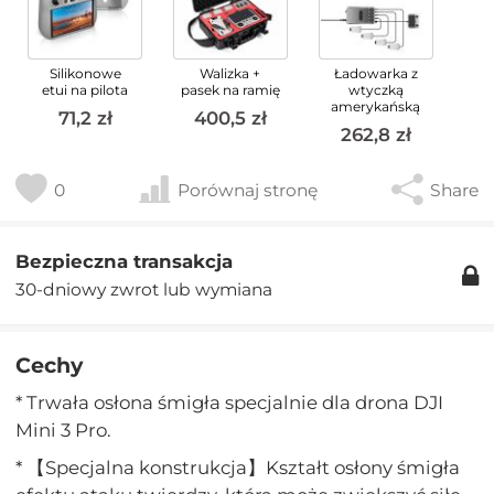
Silikonowe
Walizka +
Ładowarka z
etui na pilota
pasek na ramię
wtyczką
amerykańską
71,2 zł
400,5 zł
262,8 zł
0
Porównaj stronę
Share
Bezpieczna transakcja
30-dniowy zwrot lub wymiana
Cechy
* Trwała osłona śmigła specjalnie dla drona DJI
Mini 3 Pro.
* 【Specjalna konstrukcja】Kształt osłony śmigła