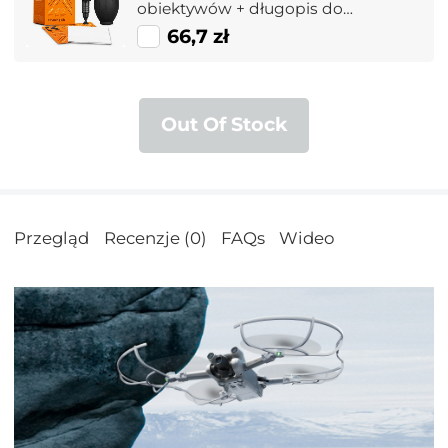
obiektywów + długopis do
czyszczenia + ściereczka do
66,7 zł
czyszczenia makrofibry)
Out Of Stock
Przegląd
Recenzje (0)
FAQs
Wideo