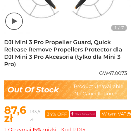
1
/
7
DJI Mini 3 Pro Propeller Guard, Quick
Release Remove Propellers Protector dla
DJI Mini 3 Pro Akcesoria (tylko dla Mini 3
Pro)
GW47.0073
Product Unavailable
Out Of Stock
No Cancellation Fee
87,6
133,5
W tym VAT
34% OFF
zł
Black Friday Deal
zł
1. Otrzymaj 15% zniżki – Kod: PD15;