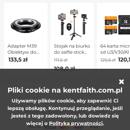
APS-C * 2 +
kolorowe 5 szt.
do gier RGB 
patyczek do
mikrofonem 
czyszczenia na
redukcją
całej ramie * 4)
szumów,
słuchawki
douszne 3,5
mm do
przełącznika
Adapter M39
Stojak na biurko
64 karta mic
Komputer
Obiektyw do
do selfie stick
sd U3/V30/A1
Laptop Czar
Canon EOS R
23,6''/60 cm 3 w
zestawem
133,5 zł
120,1
111,5 zł
125,6 zł
Aparat
1 z głowicą
adapterów 2
108,0 zł
kulową +
karty pamięc
uchwyt na
do kamer do
telefon
nadzoru
komórkowy +
domowego,
Pliki cookie na kentfaith.com.pl
adapter GoPro
kamer
Używamy plików cookie, aby zapewnić Ci
+ pilot
myśliwskich 
Bluetooth MS11
kamer na de
lepszą obsługę. Kontynuuj przeglądanie, jeśli
Powered By K&F Concept © 2026
rozdzielczą
jesteś z tego zadowolony, lub dowiedz się
więcej o
Polityka prywatności
.