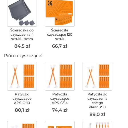
Ściereczka do
Ściereczki
czyszczenia 4
czyszczące 120
sztuki - szara
sztuk
84,5 zł
66,7 zł
Pióro czyszczące:
Patyczki
Patyczki
Patyczki do
czyszczące
czyszczące
czyszczenia
APS-C*10
APS-C*14
całego
ekranu*10
80,1 zł
74,4 zł
89,0 zł