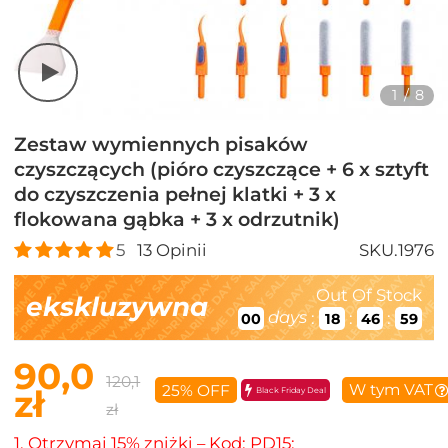
1
/
8
Zestaw wymiennych pisaków
czyszczących (pióro czyszczące + 6 x sztyft
do czyszczenia pełnej klatki + 3 x
flokowana gąbka + 3 x odrzutnik)
5
13
Opinii
SKU.1976
Out Of Stock
ekskluzywna
days
:
:
:
00
18
46
57
90,0
120,1
W tym VAT
25% OFF
zł
Black Friday Deal
zł
1. Otrzymaj 15% zniżki – Kod: PD15;