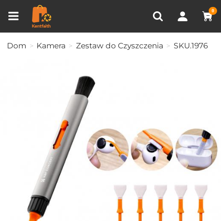
Porównanie produktów (0)
OSTATNIO OGLĄDANE
0
Dom
Kamera
Zestaw do Czyszczenia
SKU.1976