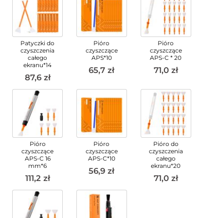
Patyczki do
Pióro
Pióro
czyszczenia
czyszczące
czyszczące
całego
APS*10
APS-C * 20
ekranu*14
65,7 zł
71,0 zł
87,6 zł
Pióro
Pióro
Pióro do
czyszczące
czyszczące
czyszczenia
APS-C 16
APS-C*10
całego
mm*6
ekranu*20
56,9 zł
111,2 zł
71,0 zł