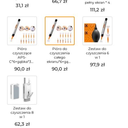
66,7 zł
pełny ekran * 4
31,1 zł
111,2 zł
Pióro
Pióro do
Zestaw do
czyszczące
czyszczenia
czyszczenia 6
APS-
całego
w 1
C*6+gąbka*3+odrzutnik*3
ekranu*6+gąbka*3+odrzu
97,9 zł
90,0 zł
90,0 zł
Zestaw do
czyszczenia 8
w 1
62,3 zł