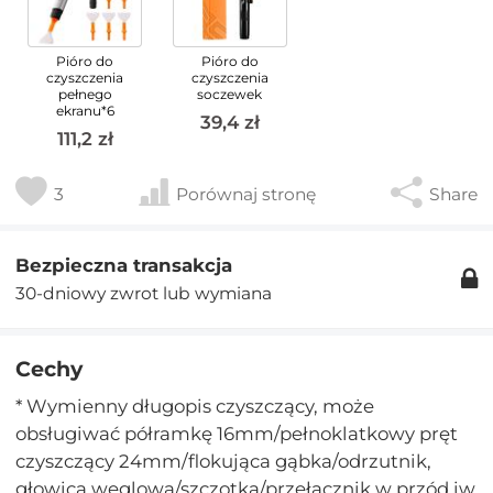
Pióro do
Pióro do
czyszczenia
czyszczenia
pełnego
soczewek
ekranu*6
39,4 zł
111,2 zł
3
Porównaj stronę
Share
Bezpieczna transakcja
30-dniowy zwrot lub wymiana
Cechy
* Wymienny długopis czyszczący, może
obsługiwać półramkę 16mm/pełnoklatkowy pręt
czyszczący 24mm/flokująca gąbka/odrzutnik,
głowica węglowa/szczotka/przełącznik w przód iw