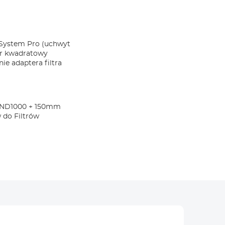
 System Pro (uchwyt
ltr kwadratowy
ie adaptera filtra
 ND1000 + 150mm
do Filtrów