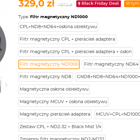
329,0 zł
Black Friday Deal
W tym
467,2 zł
Type:
Filtr magnetyczny ND1000
CPL+ND8+ND64+osłona obiektywu
Filtr magnetyczny CPL + pierścień adaptera
Filtr magnetyczny CPL + pierścień adaptera + osłon
Filtr magnetyczny ND1000
Filtr magnetyczny ND64
Filtr magnetyczny ND8
GND8+ND8+ND64+ND1000+
Magnetyczna osłona obiektywu
Magnetyczny MCUV + osłona obiektywu
Magnetyczny pierścień adaptera
MCUV+CPL+ND100
Zestaw CPL + ND2-32 + Black Mist 1/4
Zmienny filtr magnetyczny ND2-ND32