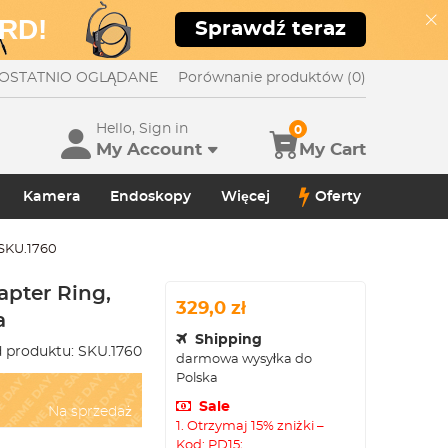
RD!
Sprawdź teraz
OSTATNIO OGLĄDANE
Porównanie produktów (0)
Hello, Sign in
0
My Account
My Cart
Kamera
Endoskopy
Więcej
Oferty
SKU.1760
pter Ring,
329,0 zł
a
Shipping
 produktu:
SKU.1760
darmowa wysyłka do
Polska
Sale
Na sprzedaż
1. Otrzymaj 15% zniżki –
Kod: PD15;