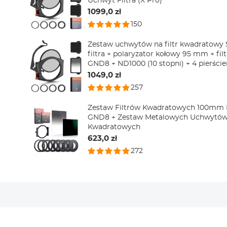
Uchwyt Filtra (X Pro)
1099,0 zł
150
Zestaw uchwytów na filtr kwadratowy
filtra + polaryzator kołowy 95 mm + fi
GND8 + ND1000 (10 stopni) + 4 pierścien
1049,0 zł
257
Zestaw Filtrów Kwadratowych 100mm
GND8 + Zestaw Metalowych Uchwytów 
Kwadratowych
623,0 zł
272