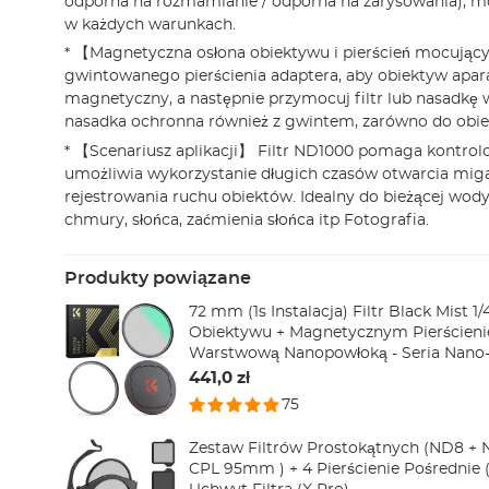
odporna na rozmamianie / odporna na zarysowania), m
w każdych warunkach.
* 【Magnetyczna osłona obiektywu i pierścień mocując
gwintowanego pierścienia adaptera, aby obiektyw apara
magnetyczny, a następnie przymocuj filtr lub nasadkę 
nasadka ochronna również z gwintem, zarówno do obiekt
* 【Scenariusz aplikacji】 Filtr ND1000 pomaga kontrolo
umożliwia wykorzystanie długich czasów otwarcia mig
rejestrowania ruchu obiektów. Idealny do bieżącej wody
chmury, słońca, zaćmienia słońca itp Fotografia.
Produkty powiązane
72 mm (1s Instalacja) Filtr Black Mist 1/
Obiektywu + Magnetycznym Pierścieni
Warstwową Nanopowłoką - Seria Nano
441,0 zł
75
Zestaw Filtrów Prostokątnych (ND8 +
CPL 95mm ) + 4 Pierścienie Pośrednie 