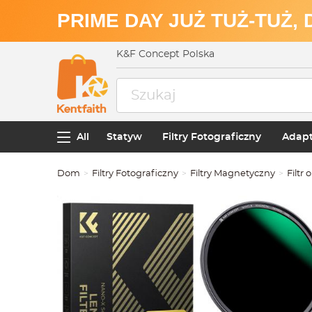
PRIME DAY JUŻ TUŻ-TUŻ,
K&F Concept Polska
All
Statyw
Filtry Fotograficzny
Adapt
Dom
Filtry Fotograficzny
Filtry Magnetyczny
Filtr 