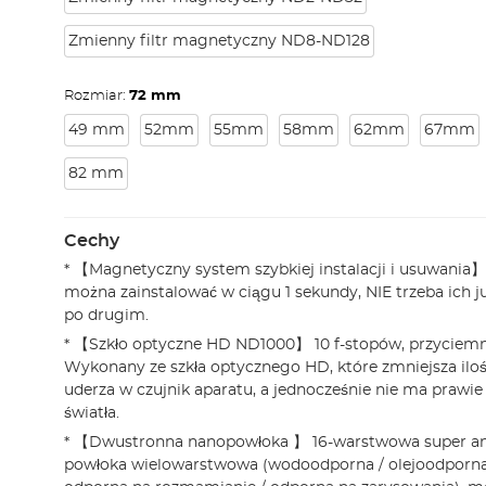
Zmienny filtr magnetyczny ND8-ND128
Rozmiar:
72 mm
49 mm
52mm
55mm
58mm
62mm
67mm
82 mm
Cechy
* 【Magnetyczny system szybkiej instalacji i usuwania
można zainstalować w ciągu 1 sekundy, NIE trzeba ich j
po drugim.
* 【Szkło optyczne HD ND1000】 10 f-stopów, przyciemnia
Wykonany ze szkła optycznego HD, które zmniejsza ilość
uderza w czujnik aparatu, a jednocześnie nie ma prawie 
światła.
* 【Dwustronna nanopowłoka 】 16-warstwowa super ant
powłoka wielowarstwowa (wodoodporna / olejoodporna /