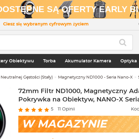
 DOSTĘPNE SĄ OFERTY EARLY BI
Ciesz się wybranym cyfrowym życiem
ery Obiektywu
Torba
Akumulator Kamera
Optyka
o Neutralnej Gęstości (Stały)
Magnetyczny ND1000 - Seria Nano-X
72mm Filtr ND1000, Magnetyczny Ada
Pokrywka na Obiektyw, NANO-X Seri
5
11
Opinii
Kod
W MAGAZYNIE