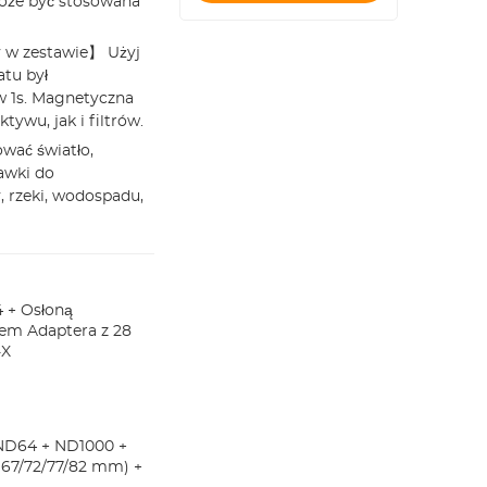
oże być stosowana
y w zestawie】 Użyj
tu był
w 1s. Magnetyczna
ywu, jak i filtrów.
wać światło,
awki do
, rzeki, wodospadu,
4 + Osłoną
em Adaptera z 28
-X
 ND64 + ND1000 +
(67/72/77/82 mm) +