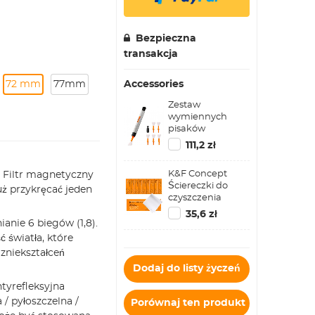
Bezpieczna
transakcja
72 mm
77mm
Accessories
Zestaw
wymiennych
pisaków
czyszczących
111,2 zł
(pisak czyszczący
+ głowica
K&F Concept
】 Filtr magnetyczny
silikonowa +
Ściereczki do
patyczek
uż przykręcać jeden
czyszczenia
czyszczący APS-
Bezpyłowe
C*6)
35,6 zł
ściereczki do
nie 6 biegów (1,8).
czyszczenia, 14 *
 światła, które
14 cm,
zniekształceń
opakowanie 10
Dodaj do listy życzeń
szt
yrefleksyjna
 pyłoszczelna /
Porównaj ten produkt