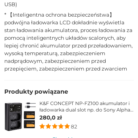
USB)
* 【Inteligentna ochrona bezpieczeństwa】
podwójna ładowarka LCD dokładnie wyświetla
stan ładowania akumulatora, proces ładowania za
pomocą inteligentnych układów scalonych, aby
lepiej chronić akumulator przed przeładowaniem,
wysoką temperaturą, zabezpieczeniem
nadprądowym, zabezpieczeniem przed
przepięciem, zabezpieczeniem przed zwarciem
Produkty powiązane
K&F CONCEPT NP-FZ100 akumulator i
ładowarka dual slot np. do Sony Alpha
A7 III, A7R III (A7R3), A9, a6600, a7R IV,
280,0 zł
Alpha a9 II
82