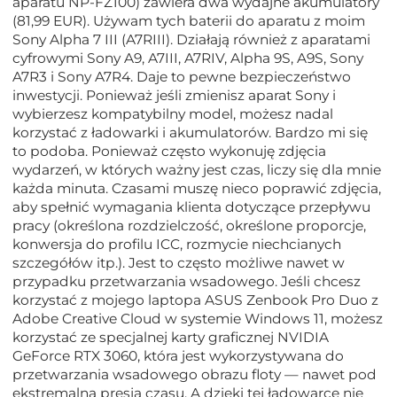
aparatu NP-FZ100) zawiera dwa wydajne akumulatory
(81,99 EUR). Używam tych baterii do aparatu z moim
Sony Alpha 7 III (A7RIII). Działają również z aparatami
cyfrowymi Sony A9, A7III, A7RIV, Alpha 9S, A9S, Sony
A7R3 i Sony A7R4. Daje to pewne bezpieczeństwo
inwestycji. Ponieważ jeśli zmienisz aparat Sony i
wybierzesz kompatybilny model, możesz nadal
korzystać z ładowarki i akumulatorów. Bardzo mi się
to podoba. Ponieważ często wykonuję zdjęcia
wydarzeń, w których ważny jest czas, liczy się dla mnie
każda minuta. Czasami muszę nieco poprawić zdjęcia,
aby spełnić wymagania klienta dotyczące przepływu
pracy (określona rozdzielczość, określone proporcje,
konwersja do profilu ICC, rozmycie niechcianych
szczegółów itp.). Jest to często możliwe nawet w
przypadku przetwarzania wsadowego. Jeśli chcesz
korzystać z mojego laptopa ASUS Zenbook Pro Duo z
Adobe Creative Cloud w systemie Windows 11, możesz
korzystać ze specjalnej karty graficznej NVIDIA
GeForce RTX 3060, która jest wykorzystywana do
przetwarzania wsadowego obrazu floty — nawet pod
ekstremalną presją czasu. A dzięki tej ładowarce nie