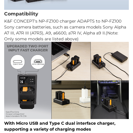
Compatibility
K&F CONCEPT's NP-FZ100 charger ADAPTS to NP-FZ100
Sony camera batteries, such as camera models Sony Alpha
A7 III, A7R III (A7R3), A9, a6600, a7R IV, Alpha a9 II.(Note:
Only some models are listed above)
With Micro USB and Type C dual interface charger,
supporting a variety of charging modes