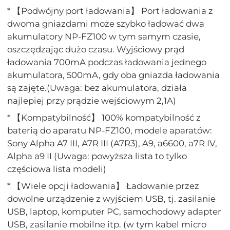
* 【Podwójny port ładowania】 Port ładowania z
dwoma gniazdami może szybko ładować dwa
akumulatory NP-FZ100 w tym samym czasie,
oszczędzając dużo czasu. Wyjściowy prąd
ładowania 700mA podczas ładowania jednego
akumulatora, 500mA, gdy oba gniazda ładowania
są zajęte.(Uwaga: bez akumulatora, działa
najlepiej przy prądzie wejściowym 2,1A)
* 【Kompatybilność】 100% kompatybilność z
baterią do aparatu NP-FZ100, modele aparatów:
Sony Alpha A7 III, A7R III (A7R3), A9, a6600, a7R IV,
Alpha a9 II (Uwaga: powyższa lista to tylko
częściowa lista modeli)
* 【Wiele opcji ładowania】 Ładowanie przez
dowolne urządzenie z wyjściem USB, tj. zasilanie
USB, laptop, komputer PC, samochodowy adapter
USB, zasilanie mobilne itp. (w tym kabel micro