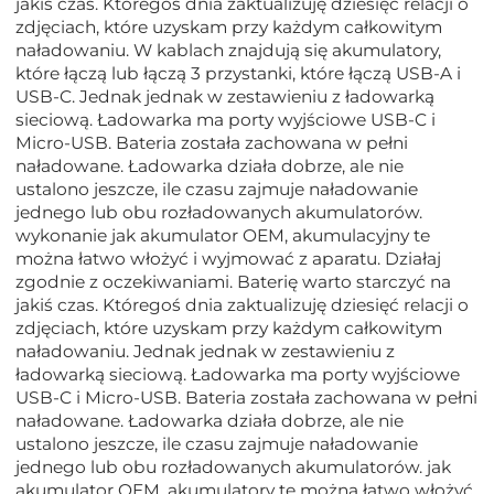
jakiś czas. Któregoś dnia zaktualizuję dziesięć relacji o
zdjęciach, które uzyskam przy każdym całkowitym
naładowaniu. W kablach znajdują się akumulatory,
które łączą lub łączą 3 przystanki, które łączą USB-A i
USB-C. Jednak jednak w zestawieniu z ładowarką
sieciową. Ładowarka ma porty wyjściowe USB-C i
Micro-USB. Bateria została zachowana w pełni
naładowane. Ładowarka działa dobrze, ale nie
ustalono jeszcze, ile czasu zajmuje naładowanie
jednego lub obu rozładowanych akumulatorów.
wykonanie jak akumulator OEM, akumulacyjny te
można łatwo włożyć i wyjmować z aparatu. Działaj
zgodnie z oczekiwaniami. Baterię warto starczyć na
jakiś czas. Któregoś dnia zaktualizuję dziesięć relacji o
zdjęciach, które uzyskam przy każdym całkowitym
naładowaniu. Jednak jednak w zestawieniu z
ładowarką sieciową. Ładowarka ma porty wyjściowe
USB-C i Micro-USB. Bateria została zachowana w pełni
naładowane. Ładowarka działa dobrze, ale nie
ustalono jeszcze, ile czasu zajmuje naładowanie
jednego lub obu rozładowanych akumulatorów. jak
akumulator OEM, akumulatory te można łatwo włożyć