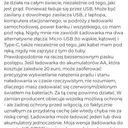
że działa na całym świecie, niezależnie od tego, jaki
jest prąd. Ponieważ ładuje się przez USB. Może być
zasilany z dowolnego zasilacza USB, z laptopa,
komputera stacjonarnego, w podróży z ładowarki
samochodowej, power banku i wszystkiego, co mam
pod ręką. Nigdy mnie nie zawiódł. Ładowarka ma dwa
alternatywne złącza: Micro-USB (to wąskie, kątowe) i
Type-C, także niezależnie od tego, jaki kabel mam pod
ręką, nigdy nie zajrzysz z tym do tuby.
Prawdopodobnie na raczej bezsensownym pasku
postępu. Jeśli ładowarka do akumulatorów AA, która
kosztuje zaledwie 20 euro, może zaoferować
precyzyjne wyświetlanie natężenia prądu i stanu
naładowania w czasie rzeczywistym, nie rozumiem,
dlaczego masz zadowalać się czerwonym/zielonym
światłem na bateriach. Za tą cenę powinno działać. W
zamian producent obiecuje wszelką możliwą ochronę
- ale żadnej ochrony przed wilgocią, co faktycznie
uznałbym za przydatną cechę (ale wtedy chyba nie za
niską cenę). Ładowarka może ładować jeden lub dwa
akumulatory jednocześnie. Moja wersja (ładowarka do