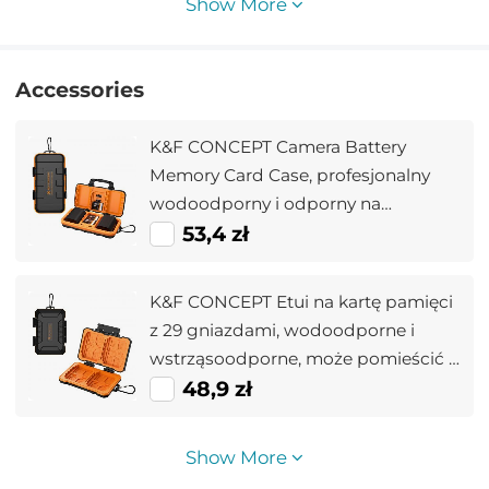
Show More
Accessories
K&F CONCEPT Camera Battery
Memory Card Case, profesjonalny
wodoodporny i odporny na
wstrząsy, z kieszenią na kartę do
53,4 zł
przechowywania w torbie, może
pomieścić 2 baterie do aparatu lub 8
K&F CONCEPT Etui na kartę pamięci
suchych baterii, 2 karty CF lub 2 karty
z 29 gniazdami, wodoodporne i
XQD, 4 karty SD i 6 kart T
wstrząsoodporne, może pomieścić 4
karty CF lub 4 XQD, 4 karty SD, 12 TF,
48,9 zł
4 karty CFexpress, 2 karty Nano SIM,
2 karty Micro SIM, 1 kartę SIM,
Show More
kompaktowe etui do