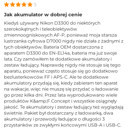
5
Jak akumulator w dobrej cenie
Kiedyś używany Nikon D3300 do niektórych
szerokokątnych i teleobiektywów
zmiennoogniskowych AF-P, ponieważ moja starsza
lustrzanka cyfrowa D7000 nigdy nie działa z żadnymi z
tych obiektywów. Bateria OEM dostarczona z
aparatem D3300 do EN-EL14a, bateria ma już swoje
lata. Czy zamówiłem te dodatkowe akumulatory i
zestaw ładujący. Naprawdę nigdy nie stosuje się tego
aparatu, ponieważ często stosuje się go dodatkowo
bezlusterkowców FF i APS-C. Ale te dodatkowe
akumulatory przydają się, kiedy zabieram ten aparat
na wakacje, więc nie muszę się przydać o ładowanie
go przez kilka dni. Przez lata wyprodukowano wiele
produktów K&amp;F Concept i wszystkie osiągnęły
jakość. Te akumulatory i zestaw ładujący też wyglądają
świetnie. Pakiet był dostarczany z ładowarką, dwa
akumulatory i przewody ładujące o długości 3
przystanków ze zwykłymi końcowymi USB-A i USB-C.