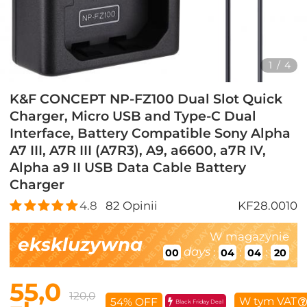
1
/
4
K&F CONCEPT NP-FZ100 Dual Slot Quick
Charger, Micro USB and Type-C Dual
Interface, Battery Compatible Sony Alpha
A7 III, A7R III (A7R3), A9, a6600, a7R IV,
Alpha a9 II USB Data Cable Battery
Charger
4.8
82
Opinii
KF28.0010
W magazynie
ekskluzywna
days
:
:
:
00
04
04
18
55,0
120,0
W tym VAT
54% OFF
Black Friday Deal