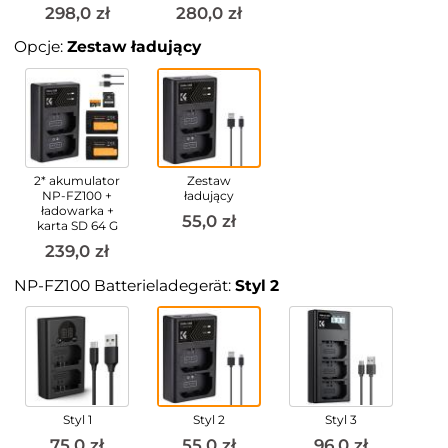
298,0 zł
280,0 zł
Opcje:
Zestaw ładujący
2* akumulator
Zestaw
NP-FZ100 +
ładujący
ładowarka +
55,0 zł
karta SD 64 G
239,0 zł
NP-FZ100 Batterieladegerät:
Styl 2
Styl 1
Styl 2
Styl 3
75,0 zł
55,0 zł
96,0 zł