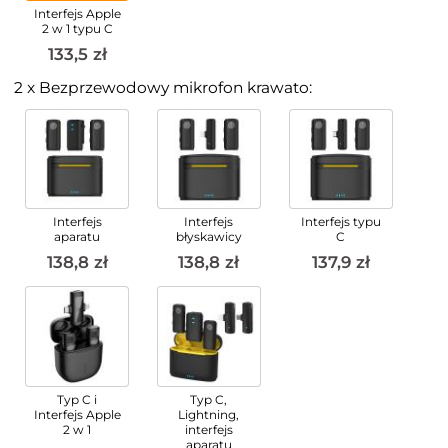
Interfejs Apple
2 w 1 typu C
133,5 zł
2 x Bezprzewodowy mikrofon krawato:
Interfejs
Interfejs
Interfejs typu
aparatu
błyskawicy
C
138,8 zł
138,8 zł
137,9 zł
Typ C i
Typ C,
Interfejs Apple
Lightning,
2 w 1
interfejs
aparatu