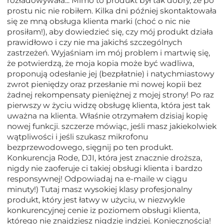
rozładowywała... Mimo to produkt był tak dobry, że po
prostu nic nie robiłem. Kilka dni później skontaktowała
się ze mną obsługa klienta marki (choć o nic nie
prosiłam!), aby dowiedzieć się, czy mój produkt działa
prawidłowo i czy nie ma jakichś szczególnych
zastrzeżeń. Wyjaśniam im mój problem i martwię się,
że potwierdzą, że moja kopia może być wadliwa,
proponują odesłanie jej (bezpłatnie) i natychmiastowy
zwrot pieniędzy oraz przesłanie mi nowej kopii bez
żadnej rekompensaty pieniężnej z mojej strony! Po raz
pierwszy w życiu widzę obsługę klienta, która jest tak
uważna na klienta. Właśnie otrzymałem dzisiaj kopię
nowej funkcji. szczerze mówiąc, jeśli masz jakiekolwiek
wątpliwości i jeśli szukasz mikrofonu
bezprzewodowego, sięgnij po ten produkt.
Konkurencja Rode, DJI, która jest znacznie droższa,
nigdy nie zaoferuje ci takiej obsługi klienta i bardzo
responsywnej! Odpowiadaj na e-maile w ciągu
minuty!) Tutaj masz wysokiej klasy profesjonalny
produkt, który jest łatwy w użyciu, w niezwykle
konkurencyjnej cenie iz poziomem obsługi klienta,
którego nie znajdziesz nigdzie indziej. Koniecznością!