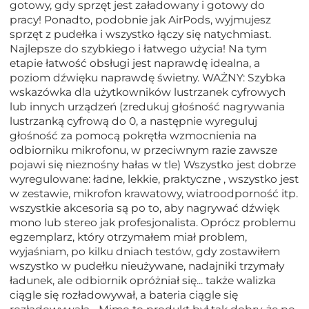
gotowy, gdy sprzęt jest załadowany i gotowy do
pracy! Ponadto, podobnie jak AirPods, wyjmujesz
sprzęt z pudełka i wszystko łączy się natychmiast.
Najlepsze do szybkiego i łatwego użycia! Na tym
etapie łatwość obsługi jest naprawdę idealna, a
poziom dźwięku naprawdę świetny. WAŻNY: Szybka
wskazówka dla użytkowników lustrzanek cyfrowych
lub innych urządzeń (zredukuj głośność nagrywania
lustrzanką cyfrową do 0, a następnie wyreguluj
głośność za pomocą pokrętła wzmocnienia na
odbiorniku mikrofonu, w przeciwnym razie zawsze
pojawi się nieznośny hałas w tle) Wszystko jest dobrze
wyregulowane: ładne, lekkie, praktyczne , wszystko jest
w zestawie, mikrofon krawatowy, wiatroodporność itp.
wszystkie akcesoria są po to, aby nagrywać dźwięk
mono lub stereo jak profesjonalista. Oprócz problemu
egzemplarz, który otrzymałem miał problem,
wyjaśniam, po kilku dniach testów, gdy zostawiłem
wszystko w pudełku nieużywane, nadajniki trzymały
ładunek, ale odbiornik opróżniał się... także walizka
ciągle się rozładowywał, a bateria ciągle się