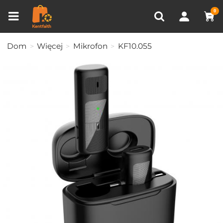
Porównanie produktów (0)
OSTATNIO OGLĄDANE
0
Dom
Więcej
Mikrofon
KF10.055