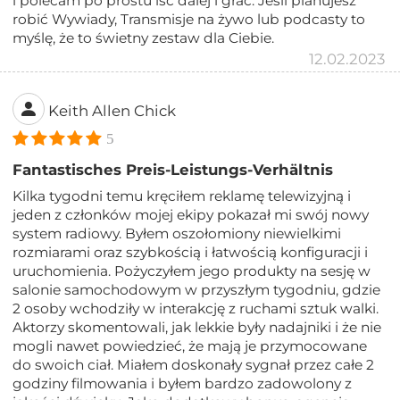
i polecam po prostu iść dalej i grać. Jeśli planujesz
robić Wywiady, Transmisje na żywo lub podcasty to
myślę, że to świetny zestaw dla Ciebie.
12.02.2023
Keith Allen Chick
5
Fantastisches Preis-Leistungs-Verhältnis
Kilka tygodni temu kręciłem reklamę telewizyjną i
jeden z członków mojej ekipy pokazał mi swój nowy
system radiowy. Byłem oszołomiony niewielkimi
rozmiarami oraz szybkością i łatwością konfiguracji i
uruchomienia. Pożyczyłem jego produkty na sesję w
salonie samochodowym w przyszłym tygodniu, gdzie
2 osoby wchodziły w interakcję z ruchami sztuk walki.
Aktorzy skomentowali, jak lekkie były nadajniki i że nie
mogli nawet powiedzieć, że mają je przymocowane
do swoich ciał. Miałem doskonały sygnał przez całe 2
godziny filmowania i byłem bardzo zadowolony z