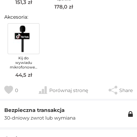
151,3 zł
178,0 zł
Akcesoria:
Kij do
wywiadu
mikrofonowego
44,5 zł
0
Porównaj stronę
Share
Bezpieczna transakcja
30-dniowy zwrot lub wymiana