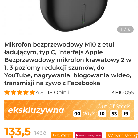
1
/
6
Mikrofon bezprzewodowy M10 z etui
ładującym, typ C, interfejs Apple
Bezprzewodowy mikrofon krawatowy 2 w
1, 3 poziomy redukcji szumów, do
YouTube, nagrywania, blogowania wideo,
transmisji na żywo z Facebooka
4.8
18
Opinii
KF10.055
Out Of Stock
ekskluzywna
days
:
:
:
00
10
53
16
133,5
146,8
W tym VAT
9% OFF
Black Friday Deal