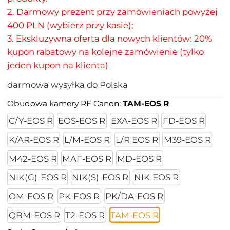
2. Darmowy prezent przy zamówieniach powyżej
400 PLN (wybierz przy kasie);
3. Ekskluzywna oferta dla nowych klientów: 20%
kupon rabatowy na kolejne zamówienie (tylko
jeden kupon na klienta)
darmowa wysyłka do Polska
Obudowa kamery RF Canon:
TAM-EOS R
C/Y-EOS R
EOS-EOS R
EXA-EOS R
FD-EOS R
K/AR-EOS R
L/M-EOS R
L/R EOS R
M39-EOS R
M42-EOS R
MAF-EOS R
MD-EOS R
NIK(G)-EOS R
NIK(S)-EOS R
NIK-EOS R
OM-EOS R
PK-EOS R
PK/DA-EOS R
QBM-EOS R
T2-EOS R
TAM-EOS R