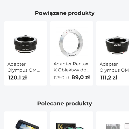
mocowaniem
Powiązane produkty
Adapter Pentax
Adapter
Adapter
K Obiektyw do
Olympus OM
Olympus O
Canon EF
Obiektyw do
Obiektyw do
89,0 zł
120,1 zł
111,2 zł
129,0 zł
Aparat
Canon EOS M
Nikon 1 Apar
Aparat
Polecane produkty