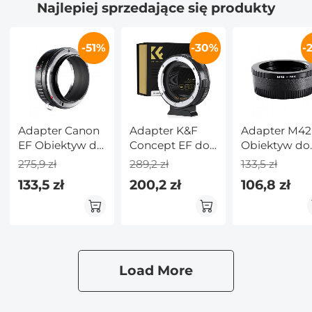
Najlepiej sprzedające się produkty
-51%
-30%
-
Adapter Canon
Adapter K&F
Adapter M42
EF Obiektyw do
Concept EF do
Obiektyw do
Canon EOS R
EOS R, adapter
Nikon F Apar
275,9 zł
289,2 zł
133,5 zł
Aparat
mocowania
133,5 zł
200,2 zł
106,8 zł
obiektywu z
automatycznym
ustawianiem
ostrości do
obiektywów
Canon EF EF-S i
Load More
aparatów
Canon EOS
R/RF z