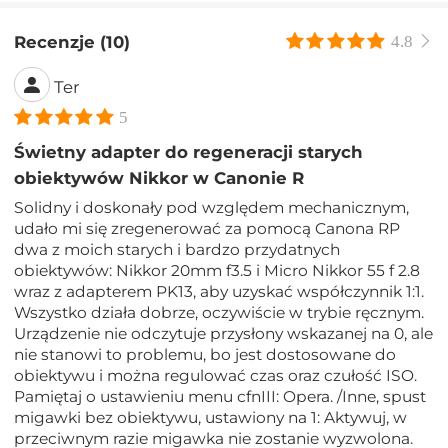
Recenzje (10)
4.8
Ter
5
Świetny adapter do regeneracji starych
obiektywów Nikkor w Canonie R
Solidny i doskonały pod względem mechanicznym,
udało mi się zregenerować za pomocą Canona RP
dwa z moich starych i bardzo przydatnych
obiektywów: Nikkor 20mm f3.5 i Micro Nikkor 55 f 2.8
wraz z adapterem PK13, aby uzyskać współczynnik 1:1.
Wszystko działa dobrze, oczywiście w trybie ręcznym.
Urządzenie nie odczytuje przysłony wskazanej na 0, ale
nie stanowi to problemu, bo jest dostosowane do
obiektywu i można regulować czas oraz czułość ISO.
Pamiętaj o ustawieniu menu cfnIII: Opera. /Inne, spust
migawki bez obiektywu, ustawiony na 1: Aktywuj, w
przeciwnym razie migawka nie zostanie wyzwolona.