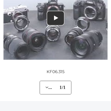
KF06.315
... 1/1