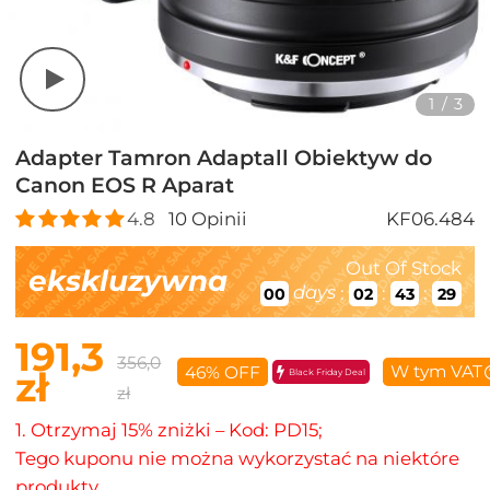
1
/
3
Adapter Tamron Adaptall Obiektyw do
Canon EOS R Aparat
4.8
10
Opinii
KF06.484
Out Of Stock
ekskluzywna
days
:
:
:
00
02
43
28
191,3
356,0
W tym VAT
46% OFF
zł
Black Friday Deal
zł
1. Otrzymaj 15% zniżki – Kod: PD15;
Tego kuponu nie można wykorzystać na niektóre
produkty.