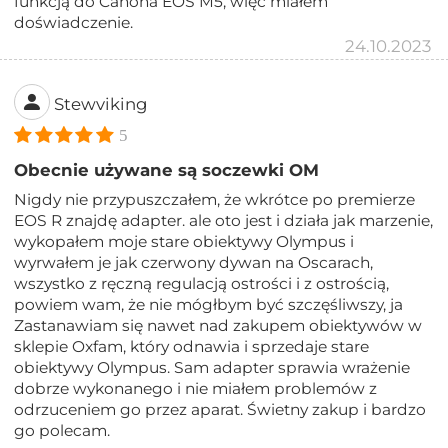
funkcją do Canona EOS M5, więc miałem
doświadczenie.
24.10.2023
Stewviking
5
Obecnie używane są soczewki OM
Nigdy nie przypuszczałem, że wkrótce po premierze
EOS R znajdę adapter. ale oto jest i działa jak marzenie,
wykopałem moje stare obiektywy Olympus i
wyrwałem je jak czerwony dywan na Oscarach,
wszystko z ręczną regulacją ostrości i z ostrością,
powiem wam, że nie mógłbym być szczęśliwszy, ja
Zastanawiam się nawet nad zakupem obiektywów w
sklepie Oxfam, który odnawia i sprzedaje stare
obiektywy Olympus. Sam adapter sprawia wrażenie
dobrze wykonanego i nie miałem problemów z
odrzuceniem go przez aparat. Świetny zakup i bardzo
go polecam.