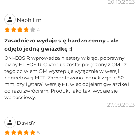
20.10.2023
Nephilim
4
Zasadniczo wydaje się bardzo cenny - ale
odjęto jedną gwiazdkę :(
OM-EOS R wprowadza niestety w błąd, poprawny
byłby FT-EOS R. Olympus został połączony z OM i z
tego co wiem OM występuje wyłącznie w wersji
bagnetowej MFT. Zamontowano jednak złącze 50
mm, czyli „starą” wersję FT, więc odjęłam gwiazdkę i
od razu zwróciłam. Produkt jako taki wydaje się
wartościowy.
27.09.2023
DavidY
5