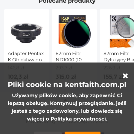
Polecane produkty
Adapter Pentax
82mm Filtr
82mm Filtr
K Obiektyw do
ND1000 (10
Dyfuzyjny Bl
C Mount Aparat
Stop), HD,
Pro Mist 1 , z 
146,8 zł
293,7 zł
226,9 zł
Skrajny Cienki,
Warstw
102,3 zł
315,0 zł
155,7 zł
Wielowarstwowy,
Nanopowłoki 
Pliki cookie na kentfaith.com.pl
NANO-X Seria
ściereczkami
Czyszczącymi
Używamy plików cookie, aby zapewnić Ci
Seria Nano-K
lepszą obsługę. Kontynuuj przeglądanie, jeśli
jesteś z tego zadowolony, lub dowiedz się
więcej o
Polityka prywatności
.
Powered By K&F Concept © 2026