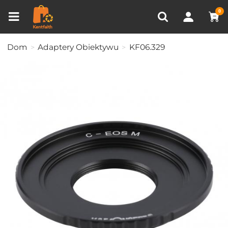
Porównanie produktów (0)
OSTATNIO OGLĄDANE
0
Dom
Adaptery Obiektywu
KF06.329