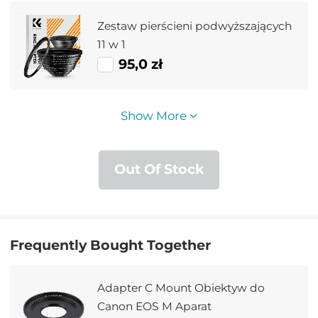
+ 9 szt. zestawu pierścieni
Zestaw pierścieni podwyższających
obniżających)
11 w 1
95,0 zł
Show More
Out Of Stock
Frequently Bought Together
Adapter C Mount Obiektyw do
Canon EOS M Aparat