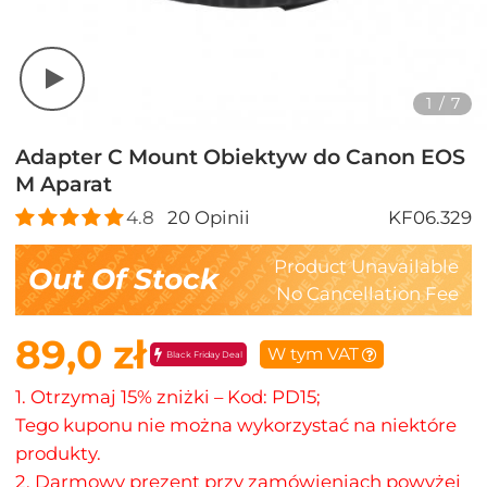
1
/
7
Adapter C Mount Obiektyw do Canon EOS
M Aparat
4.8
20
Opinii
KF06.329
Product Unavailable
Out Of Stock
No Cancellation Fee
89,0 zł
W tym VAT
Black Friday Deal
1. Otrzymaj 15% zniżki – Kod: PD15;
Tego kuponu nie można wykorzystać na niektóre
produkty.
2. Darmowy prezent przy zamówieniach powyżej