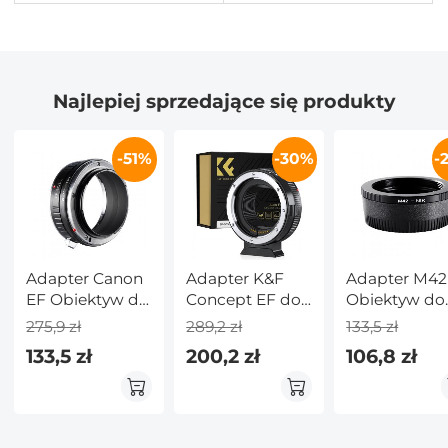
Najlepiej sprzedające się produkty
-51%
-30%
-
Adapter Canon
Adapter K&F
Adapter M42
EF Obiektyw do
Concept EF do
Obiektyw do
Canon EOS R
EOS R, adapter
Nikon F Apar
275,9 zł
289,2 zł
133,5 zł
Aparat
mocowania
133,5 zł
200,2 zł
106,8 zł
obiektywu z
automatycznym
ustawianiem
ostrości do
obiektywów