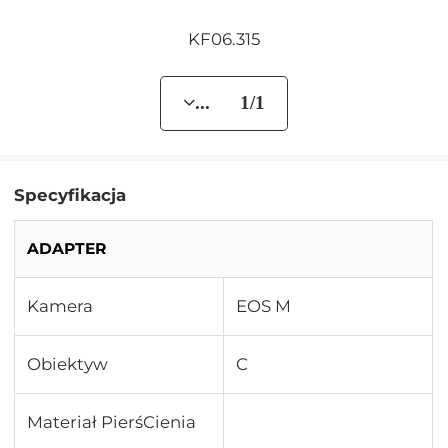
KF06.315
... 1/1
Specyfikacja
ADAPTER
Kamera
EOS M
Obiektyw
C
Materiał PierśCienia