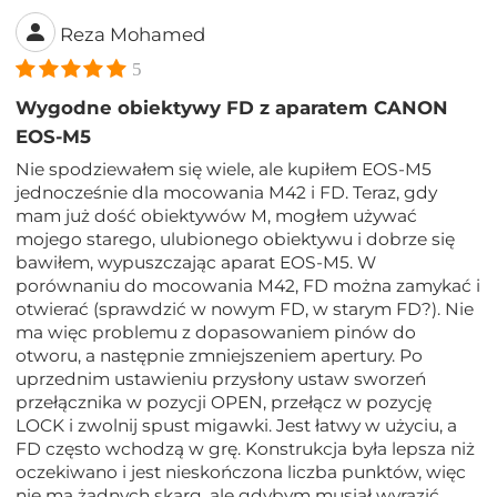
Reza Mohamed
5
Wygodne obiektywy FD z aparatem CANON
EOS-M5
Nie spodziewałem się wiele, ale kupiłem EOS-M5
jednocześnie dla mocowania M42 i FD. Teraz, gdy
mam już dość obiektywów M, mogłem używać
mojego starego, ulubionego obiektywu i dobrze się
bawiłem, wypuszczając aparat EOS-M5. W
porównaniu do mocowania M42, FD można zamykać i
otwierać (sprawdzić w nowym FD, w starym FD?). Nie
ma więc problemu z dopasowaniem pinów do
otworu, a następnie zmniejszeniem apertury. Po
uprzednim ustawieniu przysłony ustaw sworzeń
przełącznika w pozycji OPEN, przełącz w pozycję
LOCK i zwolnij spust migawki. Jest łatwy w użyciu, a
FD często wchodzą w grę. Konstrukcja była lepsza niż
oczekiwano i jest nieskończona liczba punktów, więc
nie ma żadnych skarg, ale gdybym musiał wyrazić