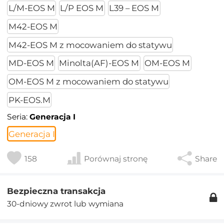
L/M-EOS M
L/P EOS M
L39 – EOS M
M42-EOS M
M42-EOS M z mocowaniem do statywu
MD-EOS M
Minolta(AF)-EOS M
OM-EOS M
OM-EOS M z mocowaniem do statywu
PK-EOS.M
Seria:
Generacja I
Generacja I
158
Porównaj stronę
Share
Bezpieczna transakcja
30-dniowy zwrot lub wymiana