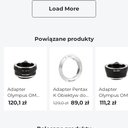
Canon EF EF-S i
Load More
aparatów
Canon EOS
R/RF z
mocowaniem
Powiązane produkty
Adapter Pentax
Adapter
Adapter
K Obiektyw do
Olympus OM
Olympus O
Canon EF
Obiektyw do
Obiektyw do
89,0 zł
120,1 zł
111,2 zł
129,0 zł
Aparat
Canon EOS M
Nikon 1 Apar
Aparat