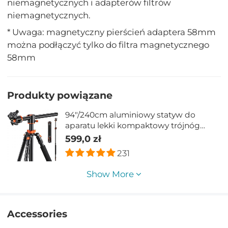
niemagnetycznych i adapterów filtrów
niemagnetycznych.
* Uwaga: magnetyczny pierścień adaptera 58mm
można podłączyć tylko do filtra magnetycznego
58mm
Produkty powiązane
94"/240cm aluminiowy statyw do
aparatu lekki kompaktowy trójnóg
fotograficzny, statyw do kamera Canon
599,0 zł
Nikon profesjonalna fotografia T254A8
231
(SA254T1)
Show More
Accessories