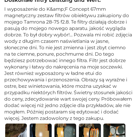
Doskonałe filtry Leistung und Wert.
I wyposażenie do K&amp;F Concept 67mm
magnetyczny zestaw filtrów obiektywu zakupiony do
mojego Tamrona 28-75 f2.8. Te filtry działają dobrze i
pasują do mojego nowego aparatu. jakość wygląda
dobrze. To był dobry wybór!... Pozwala mi robić zdjęcia
wody z długim czasem naświetlania w jasne,
słoneczne dni. To nie jest zmienna i jest zbyt ciemno
na te ciemne, ponure, pochmurne dni. Do tego
będziesz potrzebować innego filtra. Filtr jest dobrze
wykonany i łatwy do nakręcenia na moje soczewki.
Jest również wyposażony w ładne etui do
przechowywania i przenoszenia. Obrazy są wyraźne i
ostre, bez winietowania, które można uzyskać w
przypadku niektórych filtrów. Świetny stosunek jakości
do ceny, zdecydowanie wart swojej ceny. Próbowałem
dodać więcej niż jedno zdjęcie dla przykładów, ale nie
mogłem. Później postaram się edytować i dodać
więcej. Jestem zadowolony z tego zakupu.