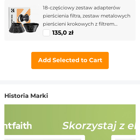
18-częściowy zestaw adapterów
pierścienia filtra, zestaw metalowych
pierścieni krokowych z filtrem
obiektywu aparatu (zawiera 9 szt.
135,0 zł
zestawu pierścieni wzmacniających
+ 9 szt. zestawu pierścieni
obniżających)
Add Selected to Cart
Historia Marki