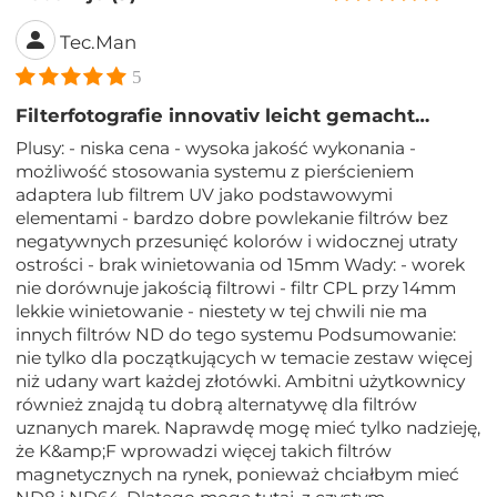
Tec.Man
5
Filterfotografie innovativ leicht gemacht…
Plusy: - niska cena - wysoka jakość wykonania -
możliwość stosowania systemu z pierścieniem
adaptera lub filtrem UV jako podstawowymi
elementami - bardzo dobre powlekanie filtrów bez
negatywnych przesunięć kolorów i widocznej utraty
ostrości - brak winietowania od 15mm Wady: - worek
nie dorównuje jakością filtrowi - filtr CPL przy 14mm
lekkie winietowanie - niestety w tej chwili nie ma
innych filtrów ND do tego systemu Podsumowanie:
nie tylko dla początkujących w temacie zestaw więcej
niż udany wart każdej złotówki. Ambitni użytkownicy
również znajdą tu dobrą alternatywę dla filtrów
uznanych marek. Naprawdę mogę mieć tylko nadzieję,
że K&amp;F wprowadzi więcej takich filtrów
magnetycznych na rynek, ponieważ chciałbym mieć