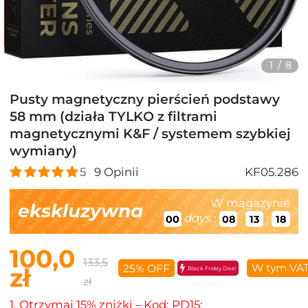
1
/
8
Pusty magnetyczny pierścień podstawy
58 mm (działa TYLKO z filtrami
magnetycznymi K&F / systemem szybkiej
wymiany)
5
9
Opinii
KF05.286
W magazynie
ekskluzywna
days
:
:
:
00
08
13
17
100,0
133,5
W tym VA
25% OFF
zł
Black Friday Deal
zł
1. Otrzymaj 15% zniżki – Kod: PD15;