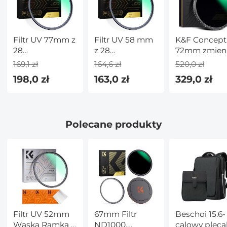
Filtr UV 77mm z
Filtr UV 58 mm
K&F Concept
28
z 28
72mm zmien
Wielowarstwowymi
Wielowarstwowymi
filtr ND ND8-
169,1 zł
164,6 zł
520,0 zł
Powłokami
Powłokami
ND128 (3-7
198,0 zł
163,0 zł
329,0 zł
HD/Hydroizolacja/Odporny
HD/Hydroizolacja/Odporny
Stop) HD
na
na
hydrofobow
Zarysowania/Ultra
Zarysowania/Ultra
filtr VND do
Cienki Filtr UV
Cienki UV Filtr
obiektywu
Polecane produkty
do Obiektywu
do Obiektywu
aparatu No X
Aparatu 77 mm
Aparatu 58 mm
Cross
Seria Nano X
Seria Nano X
Filtr UV 52mm
67mm Filtr
Beschoi 15.6-
Wąska Ramka z
ND1000,
calowy pleca