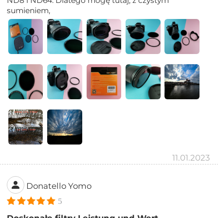
ND8 i ND64. Dlatego mogę tutaj, z czystym
sumieniem,
11.01.2023
Donatello Yomo
5