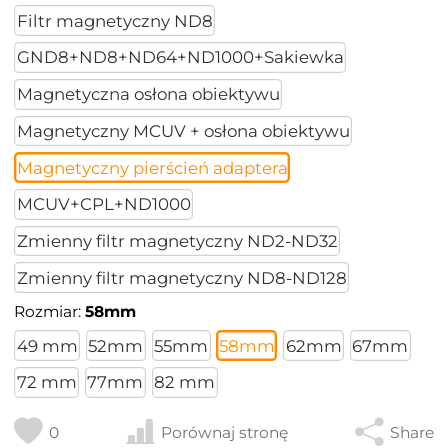
Filtr magnetyczny ND8
GND8+ND8+ND64+ND1000+Sakiewka
Magnetyczna osłona obiektywu
Magnetyczny MCUV + osłona obiektywu
Magnetyczny pierścień adaptera
MCUV+CPL+ND1000
Zmienny filtr magnetyczny ND2-ND32
Zmienny filtr magnetyczny ND8-ND128
Rozmiar:
58mm
49 mm
52mm
55mm
58mm
62mm
67mm
72 mm
77mm
82 mm
0
Porównaj stronę
Share