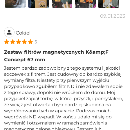
09.01.2023
Cokiel
5
Zestaw filtrów magnetycznych K&amp;F
Concept 67 mm
Jestem bardzo zadowolony z tego systemu i jakości
soczewek z filtrem. Jest cudowny do bardzo szybkiej
wymiany filtra. Niestety przy pierwszym wyjściu
przypadkowo zgubiłem filtr ND i nie zdawałem sobie
z tego sprawy, dopóki nie wróciłem do domu. Mój
przyjaciel zapiął torbę, w której przyszli, i pomyślałem,
że wciąż jest otwarta i była bardziej skupiona na
wypróbowaniu tych w aparacie. Podczas moich
wędrówek ND wypadł. W końcu udało mi się go
wymienić i otrzymałem w ramach zamówienia
magnetyczną osłonę obiektywu. Jestem już