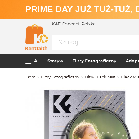
PRIME DAY JUŻ TUŻ-TUŻ,
K&F Concept Polska
All
Statyw
Filtry Fotograficzny
Adapt
Dom
Filtry Fotograficzny
Filtry Black Mist
Black Mi