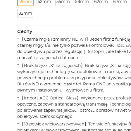
49mm
52mm
55mm
58mm
62mm
67mm
82mm
Cechy
* 【Czarna mgła i zmienny ND w 1】Jeden filtr z funkcj
czarnej mgły 1/8, nie tylko pozwala kontrolować ilość ś
do obiektywu poprzez regulację (1-5 stopni), ale także 
marzeń na zdjęciach i filmach.
* 【Brak krzyża „X” na zdjęciach】Brak krzyża „X” na zdj
wykorzystuje technologię samoblokowania ramki, aby 
powszechnego problemu w przypadku obiektywów szer
filtrów ND o zmiennej gęstości. Rama CNC antypośli
płynnym instalowaniu i wyjmowaniu filtra.
* 【Import AGC Optical Glass】Wykonane przez profesjo
optyczne, zapewnia standardową transmisję. Technolo
polerowania zapewnia jakość i ostrość obrazów nawet 
obiektywu szerokokątnego.
* 【18 powłok wielowarstwowych】Ten wielofunkcyjny fi
powłokami wielowarstwowymi skutecznie redukuje odb