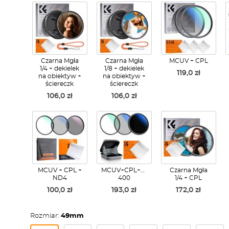
Czarna Mgła
Czarna Mgła
MCUV + CPL
1/4 + dekielek
1/8 + dekielek
119,0 zł
na obiektyw +
na obiektyw +
ściereczk
ściereczk
106,0 zł
106,0 zł
MCUV + CPL +
MCUV+CPL+ND2-
Czarna Mgła
ND4
400
1/4 + CPL
100,0 zł
193,0 zł
172,0 zł
Rozmiar:
49mm