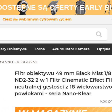
 DOSTĘPNE SĄ OFERTY EARLY BI
Ciesz się wybranym cyfrowym życiem
ery Obiektywu
Torba
Akumulator Kamera
Optyka
st & VND
KF01.2865V1
Filtr obiektywu 49 mm Black Mist 1/8
ND2-32 2 w 1 Filtr Cinematic Effect Fil
neutralnej gęstości z 18 wielowarst
powłokami - seria Nano-Klear
Kod pr