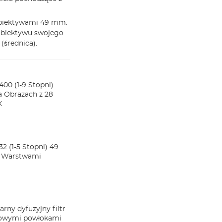
obiektywami 49 mm.
obiektywu swojego
(średnica).
400 (1-9 Stopni)
 Obrazach z 28
X
32 (1-5 Stopni) 49
8 Warstwami
arny dyfuzyjny filtr
twowymi powłokami