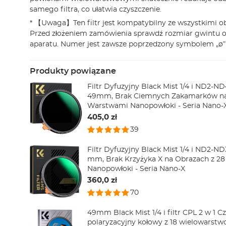
samego filtra, co ułatwia czyszczenie.
* 【Uwaga】Ten filtr jest kompatybilny ze wszystkimi 
Przed złożeniem zamówienia sprawdź rozmiar gwintu 
aparatu. Numer jest zawsze poprzedzony symbolem „ø” 
Produkty powiązane
Filtr Dyfuzyjny Black Mist 1/4 i ND2-ND
49mm, Brak Ciemnych Zakamarków na
Warstwami Nanopowłoki - Seria Nano-
405,0 zł
39
Filtr Dyfuzyjny Black Mist 1/4 i ND2-ND
mm, Brak Krzyżyka X na Obrazach z 2
Nanopowłoki - Seria Nano-X
360,0 zł
70
49mm Black Mist 1/4 i filtr CPL 2 w 1 Cz
polaryzacyjny kołowy z 18 wielowars