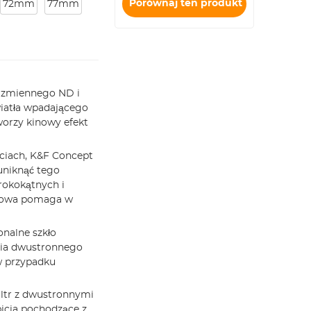
wzmacniających
Porównaj ten produkt
72mm
77mm
+ 9 szt. zestawu
pierścieni
obniżających)
ą zmiennego ND i
wiatła wpadającego
tworzy kinowy efekt
ęciach, K&F Concept
uniknąć tego
okokątnych i
zgowa pomaga w
nalne szkło
gia dwustronnego
w przypadku
ltr z dwustronnymi
icia pochodzące z