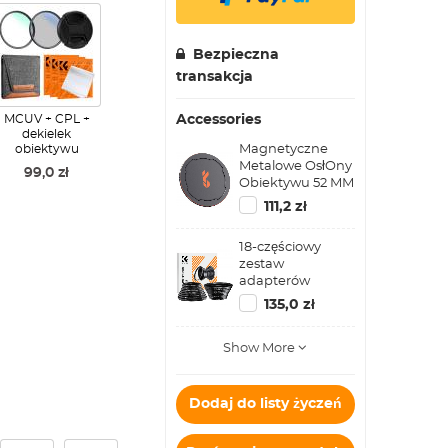
Bezpieczna
transakcja
MCUV + CPL +
Accessories
dekielek
Magnetyczne
obiektywu
Metalowe OsłOny
99,0 zł
Obiektywu 52 MM
(Działa Tylko Z
111,2 zł
Filtrami
Magnetycznymi
18-częściowy
K&F Concept)
zestaw
adapterów
pierścienia filtra,
135,0 zł
zestaw
metalowych
Show More
pierścieni
krokowych z
filtrem obiektywu
aparatu (zawiera
Dodaj do listy życzeń
9 szt. zestawu
pierścieni