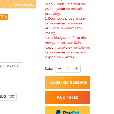
Tego kuponu nie można
Na sprzedaż
wykorzystać na niektóre
produkty.
AT
2. Darmowy prezent przy
zamówieniach powyżej
400 PLN (wybierz przy
kasie);
3. Ekskluzywna oferta dla
nowych klientów: 20%
kupon rabatowy na kolejne
zamówienie (tylko jeden
kupon na klienta)
ła 1/4 i CPL
Ilość
Dodaj do koszyka
 ND2-400)
Kup Teraz