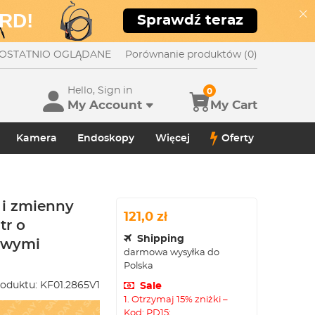
RD!
Sprawdź teraz
OSTATNIO OGLĄDANE
Porównanie produktów (0)
Hello, Sign in
0
My Account
My Cart
Kamera
Endoskopy
Więcej
Oferty
 i zmienny
121,0 zł
tr o
Shipping
wowymi
darmowa wysyłka do
Polska
oduktu:
KF01.2865V1
Sale
1. Otrzymaj 15% zniżki –
Kod: PD15;