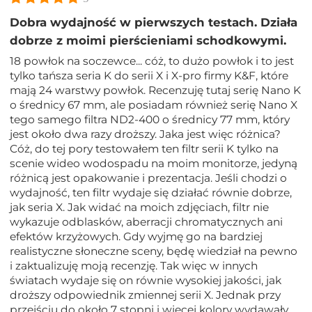
Dobra wydajność w pierwszych testach. Działa
dobrze z moimi pierścieniami schodkowymi.
18 powłok na soczewce... cóż, to dużo powłok i to jest
tylko tańsza seria K do serii X i X-pro firmy K&F, które
mają 24 warstwy powłok. Recenzuję tutaj serię Nano K
o średnicy 67 mm, ale posiadam również serię Nano X
tego samego filtra ND2-400 o średnicy 77 mm, który
jest około dwa razy droższy. Jaka jest więc różnica?
Cóż, do tej pory testowałem ten filtr serii K tylko na
scenie wideo wodospadu na moim monitorze, jedyną
różnicą jest opakowanie i prezentacja. Jeśli chodzi o
wydajność, ten filtr wydaje się działać równie dobrze,
jak seria X. Jak widać na moich zdjęciach, filtr nie
wykazuje odblasków, aberracji chromatycznych ani
efektów krzyżowych. Gdy wyjmę go na bardziej
realistyczne słoneczne sceny, będę wiedział na pewno
i zaktualizuję moją recenzję. Tak więc w innych
światach wydaje się on równie wysokiej jakości, jak
droższy odpowiednik zmiennej serii X. Jednak przy
przejściu do około 7 stopni i więcej kolory wydawały