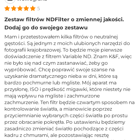
5
Zestaw filtrów NDFilter o zmiennej jakości.
Dodaj go do swojego zestawu
Mam i przetestowałem kilka filtrów o neutralnej
gęstości. Są jednym z moich ulubionych narzędzi do
fotografii krajobrazowej. To będzie moje pierwsze
doświadczenie z filtrem Variable ND. Znam K&F, więc
nie było się nad czym zastanawiać, żeby go
wypróbować. Chcę poprawić swoje szanse na
uzyskanie dramatycznego nieba w dni, które są
bardzo pochmurne lub mgliste. Mój aparat ma
przysłonę, ISO i prędkość migawki, które niestety nie
mają wpływu na mgliste i zachmurzone
zachmurzenie. Ten filtr będzie czwartym sposobem na
kontrolowanie światła, a mianowicie poprzez
przyciemnianie wybranych części światła po prostu
przez obracanie pokrętła. Po ustawieniu będziemy
zasadniczo zmieniać światło pochodzące z części
kadru z chmurami, ale pozostawiając resztę