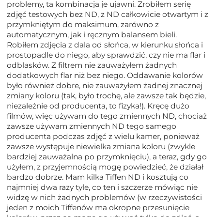
problemy, ta kombinacja je ujawni. Zrobiłem serię
zdjęć testowych bez ND, z ND całkowicie otwartym i z
przymkniętym do maksimum, zarówno z
automatycznym, jak i ręcznym balansem bieli.
Robiłem zdjęcia z dala od słońca, w kierunku słońca i
prostopadle do niego, aby sprawdzić, czy nie ma flar i
odblasków. Z filtrem nie zauważyłem żadnych
dodatkowych flar niż bez niego. Oddawanie kolorów
było również dobre, nie zauważyłem żadnej znacznej
zmiany koloru (tak, było trochę, ale zawsze tak będzie,
niezależnie od producenta, to fizyka!). Kręcę dużo
filmów, więc używam do tego zmiennych ND, chociaż
zawsze używam zmiennych ND tego samego
producenta podczas zdjęć z wielu kamer, ponieważ
zawsze występuje niewielka zmiana koloru (zwykle
bardziej zauważalna po przymknięciu), a teraz, gdy go
użyłem, z przyjemnością mogę powiedzieć, że działał
bardzo dobrze. Mam kilka Tiffen ND i kosztują co
najmniej dwa razy tyle, co ten i szczerze mówiąc nie
widzę w nich żadnych problemów (w rzeczywistości
jeden z moich Tiffenów ma okropne przesunięcie