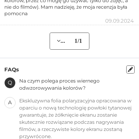
kolorów, przez co mogę go używać tylko do zdjęć, a
nie do filmów). Mam nadzieję, że moja recenzja była
pomocna
09.09.2024
... 1/1
FAQs
Na czym polega proces wiernego
Q
odwzorowywania kolorów?
Ekskluzywna folia polaryzacyjna opracowana w
A
oparciu o nową technologię powłoki tytanowej
gwarantuje, że żółknięcie ekranu zostanie
skutecznie rozwiązane podczas nagrywania
filmów, a rzeczywiste kolory ekranu zostaną
przywrócone.