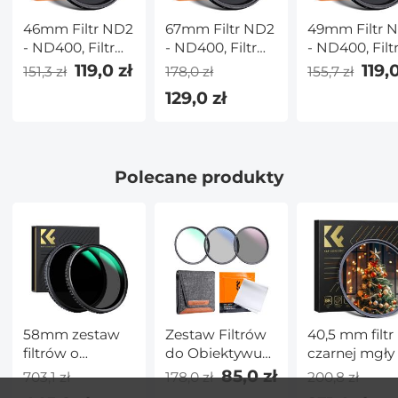
46mm Filtr ND2
67mm Filtr ND2
49mm Filtr 
- ND400, Filtr
- ND400, Filtr
- ND400, Filt
ND Zmienny
ND Zmienny
ND Zmienny
119,0 zł
119,0
151,3 zł
178,0 zł
155,7 zł
Neutralna
Neutralna
Neutralna
129,0 zł
Gęstość
Gęstość
Gęstość
Polecane produkty
58mm zestaw
Zestaw Filtrów
40,5 mm filtr
filtrów o
do Obiektywu
czarnej mgły 
zmiennym ND 2
UV+CPL+ND4
filtr efektów
85,0 zł
703,1 zł
178,0 zł
200,8 zł
szt. ND2-32 i
40.5 mm ze
specjalnych