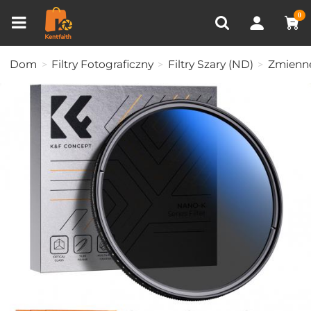
Porównanie produktów (0)
OSTATNIO OGLĄDANE
0
Dom
Filtry Fotograficzny
Filtry Szary (ND)
Zmienne