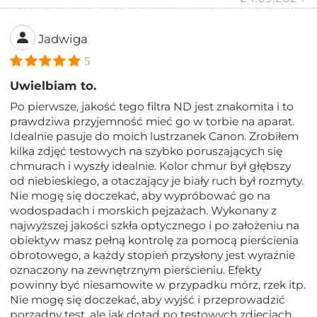
Jadwiga
5
Uwielbiam to.
Po pierwsze, jakość tego filtra ND jest znakomita i to
prawdziwa przyjemność mieć go w torbie na aparat.
Idealnie pasuje do moich lustrzanek Canon. Zrobiłem
kilka zdjęć testowych na szybko poruszających się
chmurach i wyszły idealnie. Kolor chmur był głębszy
od niebieskiego, a otaczający je biały ruch był rozmyty.
Nie mogę się doczekać, aby wypróbować go na
wodospadach i morskich pejzażach. Wykonany z
najwyższej jakości szkła optycznego i po założeniu na
obiektyw masz pełną kontrolę za pomocą pierścienia
obrotowego, a każdy stopień przysłony jest wyraźnie
oznaczony na zewnętrznym pierścieniu. Efekty
powinny być niesamowite w przypadku mórz, rzek itp.
Nie mogę się doczekać, aby wyjść i przeprowadzić
porządny test, ale jak dotąd po testowych zdjęciach