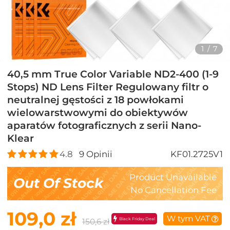
1
/
7
40,5 mm True Color Variable ND2-400 (1-9
Stops) ND Lens Filter Regulowany filtr o
neutralnej gęstości z 18 powłokami
wielowarstwowymi do obiektywów
aparatów fotograficznych z serii Nano-
Klear
4.8
9
Opinii
KF01.2725V1
Product Unavailable
Out Of Stock
No Cancellation Fee
109,0 zł
W tym VAT
Black Friday Deal
150,6 zł