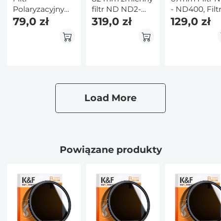
Polaryzacyjny
filtr ND ND2-
- ND400, Filt
67mm
79,0 zł
ND400 (9
319,0 zł
ND Zmienny
129,0 zł
Ultracienka
stopni) Filtr
Neutralna
Ramka z 18
obiektywu
Gęstość
Nanopowłokami
Wodoodporna,
i 1 ściereczką
odporna na
Czyszczącą -
zarysowania
Seria Nano K
seria Nano-X
Load More
Powiązane produkty