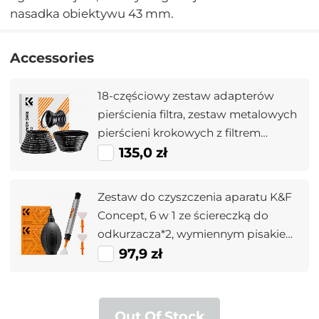
nasadka obiektywu 43 mm.
Accessories
18-częściowy zestaw adapterów
pierścienia filtra, zestaw metalowych
pierścieni krokowych z filtrem
obiektywu aparatu (zawiera 9 szt.
135,0 zł
zestawu pierścieni wzmacniających
+ 9 szt. zestawu pierścieni
Zestaw do czyszczenia aparatu K&F
obniżających)
Concept, 6 w 1 ze ściereczką do
odkurzacza*2, wymiennym pisakiem
czyszczącym, różdżką do
97,9 zł
czyszczenia pełnej klatki*2, czarnym
silikonowym nadmuchem powietrza
do aparatów Canon Nikon Akcesoria
Out Of Stock