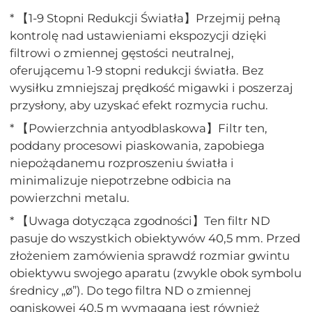
* 【1-9 Stopni Redukcji Światła】Przejmij pełną
kontrolę nad ustawieniami ekspozycji dzięki
filtrowi o zmiennej gęstości neutralnej,
oferującemu 1-9 stopni redukcji światła. Bez
wysiłku zmniejszaj prędkość migawki i poszerzaj
przysłony, aby uzyskać efekt rozmycia ruchu.
* 【Powierzchnia antyodblaskowa】Filtr ten,
poddany procesowi piaskowania, zapobiega
niepożądanemu rozproszeniu światła i
minimalizuje niepotrzebne odbicia na
powierzchni metalu.
* 【Uwaga dotycząca zgodności】Ten filtr ND
pasuje do wszystkich obiektywów 40,5 mm. Przed
złożeniem zamówienia sprawdź rozmiar gwintu
obiektywu swojego aparatu (zwykle obok symbolu
średnicy „ø”). Do tego filtra ND o zmiennej
ogniskowej 40,5 m wymagana jest również