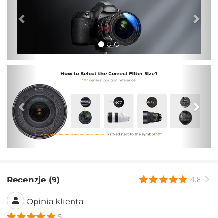
Poprzedni
Nas
Recenzje (9)
4.8
Opinia klienta
5