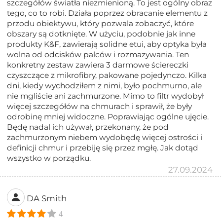
szczegółów światła niezmienioną. To jest ogólny obraz
tego, co to robi. Działa poprzez obracanie elementu z
przodu obiektywu, który pozwala zobaczyć, które
obszary są dotknięte. W użyciu, podobnie jak inne
produkty K&F, zawierają solidne etui, aby optyka była
wolna od odcisków palców i rozmazywania. Ten
konkretny zestaw zawiera 3 darmowe ściereczki
czyszczące z mikrofibry, pakowane pojedynczo. Kilka
dni, kiedy wychodziłem z nimi, było pochmurno, ale
nie mgliście ani zachmurzone. Mimo to filtr wydobył
więcej szczegółów na chmurach i sprawił, że były
odrobinę mniej widoczne. Poprawiając ogólne ujęcie.
Będę nadal ich używał, przekonany, że pod
zachmurzonym niebem wydobędę więcej ostrości i
definicji chmur i przebiję się przez mgłę. Jak dotąd
wszystko w porządku.
27.09.2024
DA Smith
4