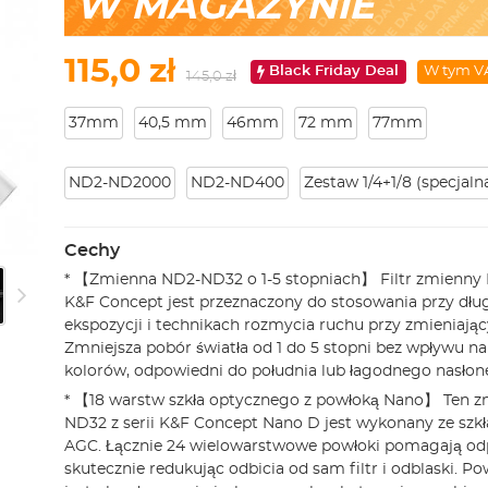
W MAGAZYNIE
115,0 zł
Black Friday Deal
W tym V
145,0 zł
37mm
40,5 mm
46mm
72 mm
77mm
ND2-ND2000
ND2-ND400
Zestaw 1/4+1/8 (specjaln
Cechy
* 【Zmienna ND2-ND32 o 1-5 stopniach】 Filtr zmienny
K&F Concept jest przeznaczony do stosowania przy dłu
ekspozycji i technikach rozmycia ruchu przy zmieniając
Zmniejsza pobór światła od 1 do 5 stopni bez wpływu 
kolorów, odpowiedni do południa lub łagodnego nasłone
* 【18 warstw szkła optycznego z powłoką Nano】 Ten zm
ND32 z serii K&F Concept Nano D jest wykonany ze sz
AGC. Łącznie 24 wielowarstwowe powłoki pomagają odp
skutecznie redukując odbicia od sam filtr i odblaski. P