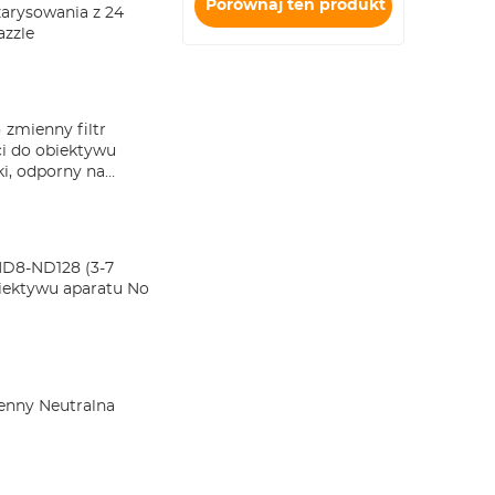
Porównaj ten produkt
arysowania z 24
azzle
zmienny filtr
ci do obiektywu
ki, odporny na
ND8-ND128 (3-7
iektywu aparatu No
enny Neutralna