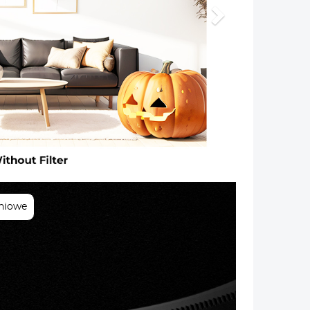
Następny
niowe