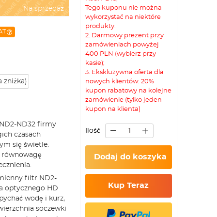
Tego kuponu nie można
Na sprzedaż
wykorzystać na niektóre
produkty.
AT
2. Darmowy prezent przy
zamówieniach powyżej
400 PLN (wybierz przy
kasie);
3. Ekskluzywna oferta dla
a zniżka)
nowych klientów: 20%
kupon rabatowy na kolejne
zamówienie (tylko jeden
kupon na klienta)
 ND2-ND32 firmy
Ilość
gich czasach
ym się świetle.
na równowagę
Dodaj do koszyka
cznienia.
ienny filtr ND2-
Kup Teraz
kła optycznego HD
ychać wodę i kurz,
owierzchnia soczewki