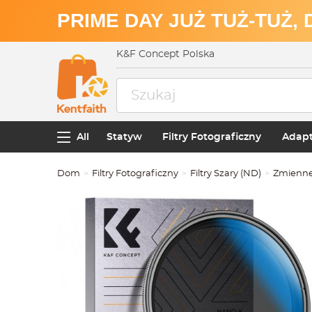
PRIME DAY JUŻ TUŻ-TUŻ,
K&F Concept Polska
All
Statyw
Filtry Fotograficzny
Adapt
Dom
Filtry Fotograficzny
Filtry Szary (ND)
Zmiennej