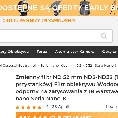
 DOSTĘPNE SĄ OFERTY EARLY BI
Ciesz się wybranym cyfrowym życiem
ery Obiektywu
Torba
Akumulator Kamera
Optyka
 Gęstości Neutralnej
Seria Nano-Klear
ND2-ND32 - Seria Nano-K
Zmienny filtr ND 52 mm ND2-ND32 (1
przystanków) Filtr obiektywu Wodoo
odporny na zarysowania z 18 warstw
nano Seria Nano-K
4.9
36
Opinii
Kod pr