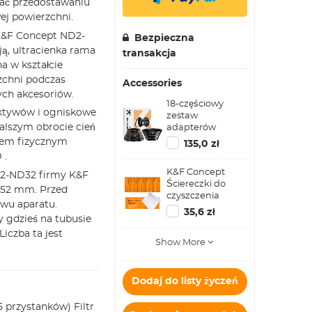
gać przedostawaniu
ej powierzchni.
K&F Concept ND2-
Bezpieczna
ą, ultracienka rama
transakcja
a w kształcie
zchni podczas
Accessories
ych akcesoriów.
18-częściowy
ektywów i ogniskowe
zestaw
adapterów
 dalszym obrocie cień
pierścienia filtra,
kiem fizycznym
135,0 zł
zestaw
 .
metalowych
K&F Concept
pierścieni
D2-ND32 firmy K&F
Ściereczki do
krokowych z
 52 mm. Przed
czyszczenia
filtrem obiektywu
wu aparatu.
Bezpyłowe
aparatu (zawiera
35,6 zł
 gdzieś na tubusie
ściereczki do
9 szt. zestawu
czyszczenia, 14 *
iczba ta jest
pierścieni
Show More
14 cm,
wzmacniających
opakowanie 10
+ 9 szt. zestawu
szt
pierścieni
obniżających)
Dodaj do listy życzeń
 przystanków) Filtr