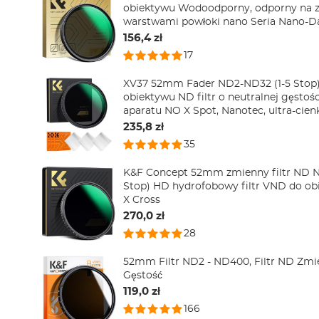
obiektywu Wodoodporny, odporny na z
warstwami powłoki nano Seria Nano-D
156,4 zł
17
XV37 52mm Fader ND2-ND32 (1-5 Stop) 
obiektywu ND filtr o neutralnej gęstoś
aparatu NO X Spot, Nanotec, ultra-cien
warunki pogodowe
235,8 zł
35
K&F Concept 52mm zmienny filtr ND 
Stop) HD hydrofobowy filtr VND do ob
X Cross
270,0 zł
28
52mm Filtr ND2 - ND400, Filtr ND Zmi
Gęstość
119,0 zł
166