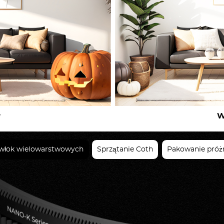
owłok wielowarstwowych
Sprzątanie Coth
Pakowanie próż