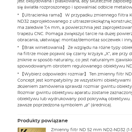
jest oksydowana i piaskowana, aby skutecznie zapobie
się światła rozproszonego i spowalniać odbicie metalow
* 【Ultracienka rama】 W przypadku zmiennego filtra 
ND32 zaprojektowanego z ultraszerokokątną konstrukcj
ma zaledwie 7,4 mm, a powierzchnia jest zaprojektowan
trapezu CNC. Pomaga zwiększyć tarcie na dużej powier
obracania, ułatwiając montaż/demontaż soczewek i inn
* 【Brak winietowania】 Ze względu na różne typy obi
na filtrze może pojawić się czarny krzyżyk „X”, ale przy
zniknie w sposób naturalny, co jest naturalnym zjawis
spowodowanym obrotem regulowanego obiektywu ND
* 【Wybierz odpowiedni rozmiar】 Ten zmienny filtr N
Concept jest kompatybilny ze wszystkimi obiektywami
złożeniem zamówienia sprawdź rozmiar gwintu obiekty
Rozmiar gwintu obiektywu aparatu zostanie zaznaczony
obiektywu lub wydrukowany pod pokrywką obiektywu. L
zawsze poprzedzona symbolem „ø” (średnica).
Produkty powiązane
Zmienny filtr ND 52 mm ND2-ND32 (1-5