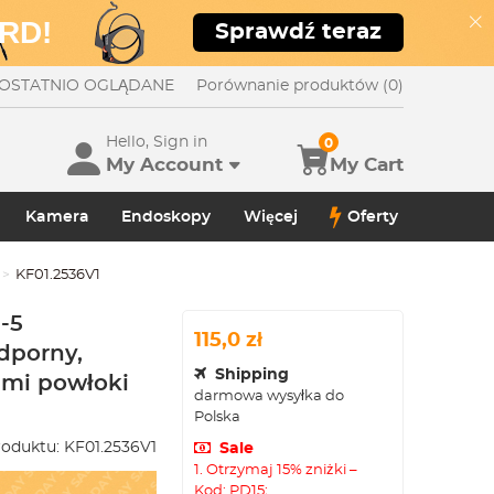
RD!
Sprawdź teraz
OSTATNIO OGLĄDANE
Porównanie produktów (0)
Hello, Sign in
0
My Account
My Cart
Kamera
Endoskopy
Więcej
Oferty
KF01.2536V1
-5
115,0 zł
dporny,
Shipping
ami powłoki
darmowa wysyłka do
Polska
oduktu:
KF01.2536V1
Sale
1. Otrzymaj 15% zniżki –
Kod: PD15;