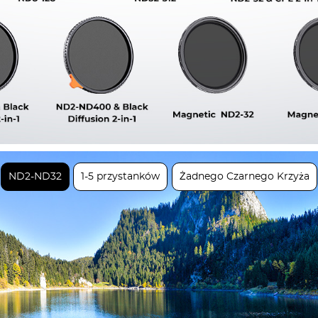
ND2-ND32
1-5 przystanków
Żadnego Czarnego Krzyża