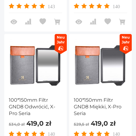
(67/72/77/82mm) +
143
140
Uchwyt Filtra 4x4
Neu
Neu
Jahr
Jahr
100*150mm Filtr
100*150mm Filtr
GND8 Odwrócić, X-
GND8 Miękki, X-Pro
Pro Seria
Seria
419,0 zł
419,0 zł
534,0 zł
529,5 zł
140
140