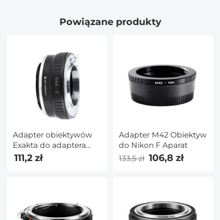
pudełkiem) Seria x-
Pro
Powiązane produkty
Adapter obiektywów
Adapter M42 Obiektyw
Exakta do adaptera
do Nikon F Aparat
mocowania obiektywu
111,2 zł
106,8 zł
133,5 zł
Sony E K&F Concept
M29101