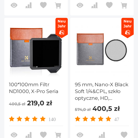
Neu
Neu
Jahr
Jahr
100*100mm Filtr
95 mm, Nano-X Black
ND1000, X-Pro Seria
Soft 1/4&CPL, szkło
optyczne, HD,
219,0 zł
400,5 zł
pokryte
400,5 zł
574,0 zł
wodoodporną,
odporną na
140
47
zarysowania,
antyrefleksyjną