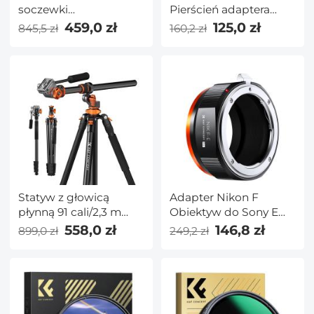
soczewki
Pierścień adaptera
magnetycznej 55 mm
filtra obiektywu
459,0 zł
125,0 zł
845,5 zł
160,2 zł
GND8 + ND8 + ND64 +
magnetycznego
ND1000 +
magnetyczny pierścień
pośredniczący System
szybkiej wymiany 5 w 1
seria Nano X
Statyw z głowicą
Adapter Nikon F
płynną 91 cali/2,3 m
Obiektyw do Sony E
Statyw wideo
Mount Aparat, NIK-
558,0 zł
146,8 zł
899,0 zł
249,2 zł
Odwracalny,
NEX Pro
zdejmowany
monopod Poprzeczna
kolumna środkowa,
pozioma panorama