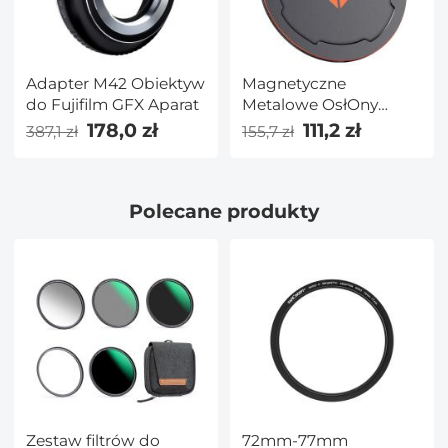
Adapter M42 Obiektyw
Magnetyczne
do Fujifilm GFX Aparat
Metalowe OsłOny
Obiektywu 55MM
178,0 zł
111,2 zł
387,1 zł
155,7 zł
(Działa Tylko Z Filtrami
Magnetycznymi K&F
Concept)
Polecane produkty
Zestaw filtrów do
72mm-77mm