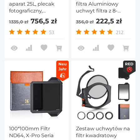
aparat 25L, plecak
filtra Aluminiowy
fotograficzny,
uchwyt filtra z 8-
pojedynczym i
częściowymi
756,5 zł
222,5 zł
1335,0 zł
356,0 zł
podwójnym
pierścieniami
ramieniem, do
adaptera
53
212
Laptopa 16 25L
(49/52/58/62/67/72/77/82
Neu
RED
Jahr
100*100mm Filtr
Zestaw uchwytów na
ND64, X-Pro Seria
filtr kwadratowy