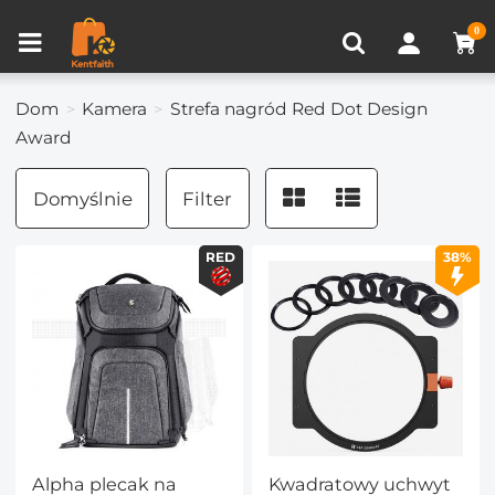
Porównanie produktów (0)
OSTATNIO OGLĄDANE
0
Dom
Kamera
Strefa nagród Red Dot Design
Award
Domyślnie
Filter
RED
38%
Alpha plecak na
Kwadratowy uchwyt