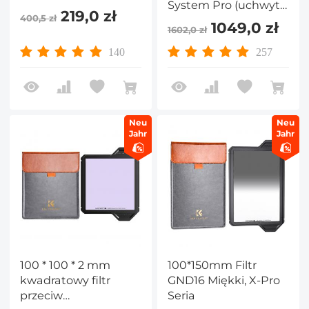
System Pro (uchwyt
219,0 zł
400,5 zł
filtra + polaryzator
1049,0 zł
1602,0 zł
kołowy 95 mm + filtr
kwadratowy GND8 +
140
257
ND1000 (10 stopni) +
4 pierścienie
adaptera filtra
Neu
Neu
Jahr
Jahr
100 * 100 * 2 mm
100*150mm Filtr
kwadratowy filtr
GND16 Miękki, X-Pro
przeciw
Seria