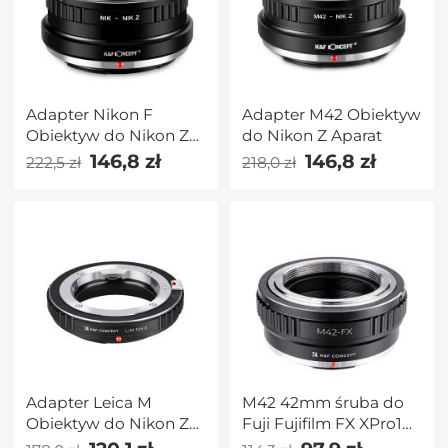
Adapter Nikon F
Adapter M42 Obiektyw
Obiektyw do Nikon Z
do Nikon Z Aparat
Aparat
146,8 zł
146,8 zł
222,5 zł
218,0 zł
Adapter Leica M
M42 42mm śruba do
Obiektyw do Nikon Z
Fuji Fujifilm FX XPro1
Aparat
X-Pro1 pierścień