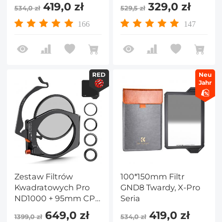
zanieczyszczeniom z
419,0 zł
329,0 zł
534,0 zł
529,5 zł
ramką ochronną,
szkło optyczne HD
166
147
Wodoodporny filtr
redukcyjny światła
ND - seria X-PRO
RED
Neu
Jahr
Zestaw Filtrów
100*150mm Filtr
Kwadratowych Pro
GND8 Twardy, X-Pro
ND1000 + 95mm CPL
Seria
+ 4 Pierścienie
649,0 zł
419,0 zł
1399,0 zł
534,0 zł
Pośrednie