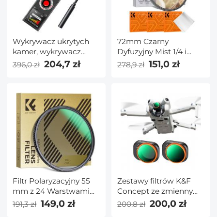
Wykrywacz ukrytych
72mm Czarny
kamer, wykrywacz
Dyfuzyjny Mist 1/4 i
antyszpiegowski,
Zmienny ND2-32 2-w-1
204,7 zł
151,0 zł
396,0 zł
278,9 zł
wykrywacz błędów,
Filtr Kinowy Efekt Filtr
wykrywacz GPS,
o Neutralnej Gęstości
skaner sygnału RF,
do Obiektywów
wykrywacz urządzeń
Aparatu z 18
GPS Tracker
Wielowarstwowymi
Urządzenie
Powłokami - Seria
nasłuchujące
Nano-Klear
Wykrywacz kamery
Rozporządzenie UE
Filtr Polaryzacyjny 55
Zestawy filtrów K&F
mm z 24 Warstwami
Concept ze zmiennymi
Nanopowłoki - Seria
obiektywami ND do
149,0 zł
200,0 zł
191,3 zł
200,8 zł
Nano-Dazzle
DJI Mini 4 Pro 2 sztuki