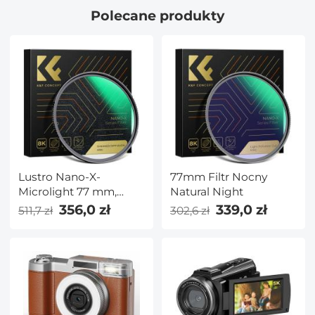
Polecane produkty
F950, NP-F930, NP-
F770, NP-F750, NP-
F570, NP-F550,
wtyczka brytyjska
Lustro Nano-X-
77mm Filtr Nocny
Microlight 77 mm,
Natural Night
szkło optyczne,
356,0 zł
339,0 zł
511,7 zł
302,6 zł
ultraprzezroczysta,
odporna na
zarysowania,
przeciwodblaskowa
wodoodporna zielona
folia z serii Nano-X