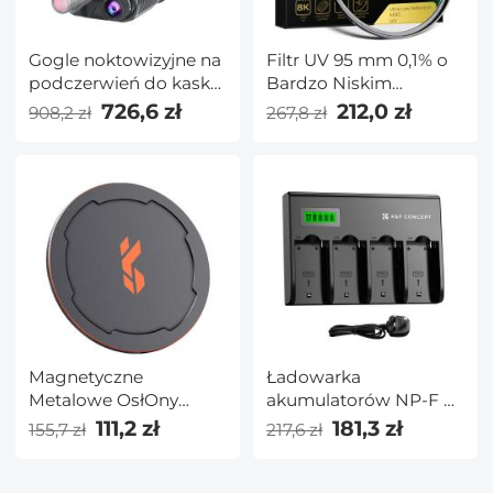
Gogle noktowizyjne na
Filtr UV 95 mm 0,1% o
podczerwień do kasku
Bardzo Niskim
4K 8X Cyfrowy zoom
Współczynniku
726,6 zł
212,0 zł
908,2 zł
267,8 zł
Latarka 32GB
Odbicia (Powłoka
Tytanowa) z 28
Wielowarstwowymi
Powłokami z Seria
Nano X
Magnetyczne
Ładowarka
Metalowe OsłOny
akumulatorów NP-F 4-
Obiektywu 55MM
kanałowa K&F Concept
111,2 zł
181,3 zł
155,7 zł
217,6 zł
(Działa Tylko Z Filtrami
z wyświetlaczem LCD
Magnetycznymi K&F
do aparatów Sony NP-
Concept)
F970, NP-F960, NP-