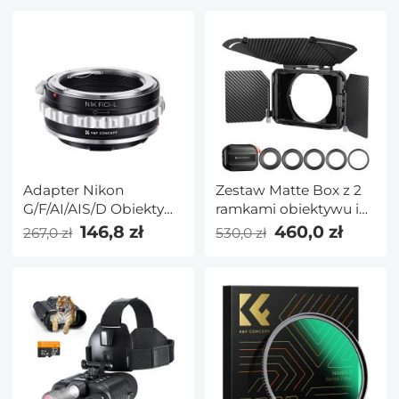
ND2-32 (1-5
przystanków) + ND32-
512 (5-9 przystanków) z
28 warstwami
nanopowłoki
Adapter Nikon
Zestaw Matte Box z 2
G/F/AI/AIS/D Obiektyw
ramkami obiektywu i
do Leica L Mount
adapterem
146,8 zł
460,0 zł
267,0 zł
530,0 zł
Aparat
67/72/77/82/95 mm,
odpowiedni do filtrów
kwadratowych 4x5,65"