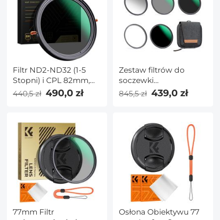
Filtr ND2-ND32 (1-5
Zestaw filtrów do
Stopni) i CPL 82mm,
soczewki
Żadnego Krzyża X z 28
magnetycznej 52mm
490,0 zł
439,0 zł
440,5 zł
845,5 zł
Warstwową Powłoką –
GND8 + ND8 + ND64 +
Seria Nano-X
ND1000 +
magnetyczny pierścień
pośredniczący System
szybkiej wymiany 5 w 1
seria Nano X
77mm Filtr
Osłona Obiektywu 77