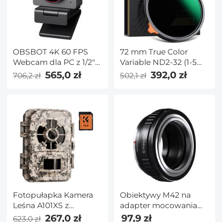
upraw, biur itp.
odprowadzania baterii
dla 24-godzinnego
monitora parkingu
OBSBOT 4K 60 FPS
72 mm True Color
Webcam dla PC z 1/2"
Variable ND2-32 (1-5
czujnikiem AI Framing
przystanków) i kołowy
565,0 zł
392,0 zł
706,2 zł
502,1 zł
i Autofocus Dual Mics
filtr polaryzacyjny CPL
Tryb piękności
2 w 1 do obiektywu
aparatu Filtr
polaryzacyjny o
neutralnej gęstości
Seria Nano-X
Fotopułapka Kamera
Obiektywy M42 na
Leśna A101XS z
adapter mocowania
noktowizorem,
obiektywu M43 MFT
267,0 zł
97,9 zł
623,0 zł