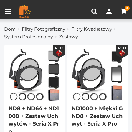
Porównanie produktów (0)
OSTATNIO OGLĄDANE
0
Dom
Filtry Fotograficzny
Filtry Kwadratowy
System Profesjonalny
Zestawy
RED
RED
ND8 + ND64 + ND1
ND1000 + Miękki G
000 + Zestaw Uch
ND8 + Zestaw Uch
wytów - Seria X Pr
wyt - Seria X Pro
o