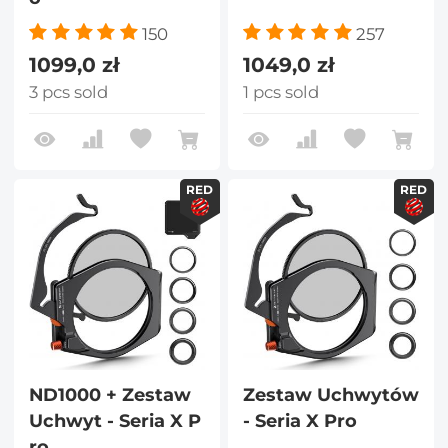
150
257
1099,0 zł
1049,0 zł
3 pcs sold
1 pcs sold
RED
RED
ND1000 + Zestaw
Zestaw Uchwytów
Uchwyt - Seria X P
- Seria X Pro
ro