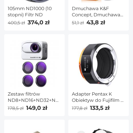
105mm ND1000 (10
Dmuchawa K&F
stopni) Filtr ND
Concept, Dmuchawa
do kurzu, Dmuchawa
374,0 zł
43,8 zł
400,5 zł
51,1 zł
do obiektywów do
aparatów cyfrowych,
lustrzanek cyfrowych,
lustrzanek,
obiektywów do
aparatów i wrażliwych
urządzeń
elektronicznych, Clean
Duster, Środek do
czyszczenia
obiektywów,
Zestaw filtrów
Adapter Pentax K
Dmuchawa do kurzu z
ND8+ND16+ND32+ND64
Obiektyw do Fujifilm X
o neutralnej gęstości,
Aparat, PK-FX Pro
149,0 zł
133,5 zł
178,5 zł
177,8 zł
28 wielowarstwowych
powłok, kompatybilny
z kamerą sportową
Insta360 GO 3S