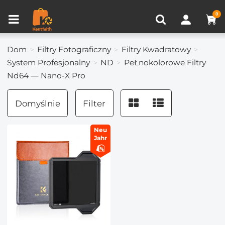
Porównanie produktów (0)
OSTATNIO OGLĄDANE
0
Dom
Filtry Fotograficzny
Filtry Kwadratowy
System Profesjonalny
ND
PeŁnokolorowe Filtry
Nd64 — Nano-X Pro
Domyślnie
Filter
Neu
Jahr