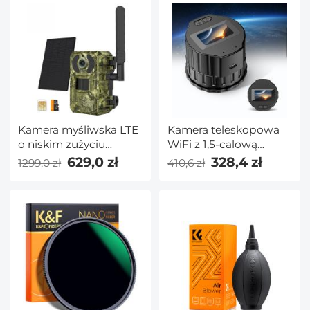
Kamera myśliwska LTE
Kamera teleskopowa
o niskim zużyciu
WiFi z 1,5-calową
energii 4G, kamera
ekranem 1080P Wideo
629,0 zł
328,4 zł
1299,0 zł
410,6 zł
myśliwska 2K zasilana
1000mAh bateria do
energią słoneczną i
mikroskopów lornetki
bateryjną z panelem
monokularnej
słonecznym 4W Wersja
europejska + karta
pamięci 64 GB