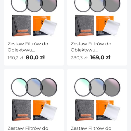
Zestaw Filtrów do
Zestaw Filtrów do
Obiektywu
Obiektywu
UV+CPL+ND4 37 mm
UV+CPL+ND4 55 mm
80,0 zł
169,0 zł
160,2 zł
280,3 zł
ze ściereczką do
ze ściereczką do
Czyszczenia
Czyszczenia
Obiektywu i Torbą na
Obiektywu i Torbą na
Filtry
Filtry
Zestaw Filtrów do
Zestaw Filtrów do