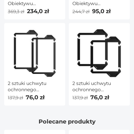
Obiektywu
Obiektywu
UV+CPL+ND4 82 mm
UV+CPL+ND4 46 mm
234,0 zł
95,0 zł
369,3 zł
244,7 zł
ze ściereczką do
ze ściereczką do
Czyszczenia
Czyszczenia
Obiektywu i Torbą na
Obiektywu i Torbą na
Filtry
Filtry
2 sztuki uchwytu
2 sztuki uchwytu
ochronnego
ochronnego
obiektywu 100x150mm
obiektywu 100x100mm
76,0 zł
76,0 zł
137,9 zł
137,9 zł
— seria Nano X Pro
— seria Nano X Pro
Polecane produkty