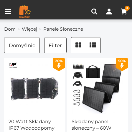
Porównanie produktów (0)
OSTATNIO OGLĄDANE
0
Dom
Więcej
Panele Słoneczne
Domyślnie
Filter
20%
50%
20 Watt Składany
Składany panel
IP67 Wodoodporny
słoneczny – 60W