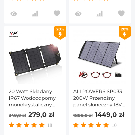
słoneczna do
kempingowy do
kempingu,
telefonu Wentylatory
kompatybilna z
Latarki Zegarki Małe
iPhone 14/13/12/11/Xs,
baterie
20%
20%
iPad, Samsung
Galaxy
20 Watt Składany
ALLPOWERS SP033
IP67 Wodoodporny
200W Przenośny
monokrystaliczny
panel słoneczny 18V
panel słoneczny ETFE
Składany zestaw
279,0 zł
1449,0 zł
349,0 zł
1809,0 zł
z USB QC3.0 do
paneli światło z
telefonu
wyjścia MC-4
18
10
komórkowego,
Wodoodporna