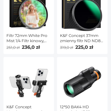
Filtr 72mm White Pro
K&F Concept 37mm
Mist 1/4 Filtr kinowy,
zmienny filtr ND ND8-
filtr dyfuzyjny HD
ND128 (3-7 Stop) HD
236,0 zł
225,0 zł
251,0 zł
319,0 zł
Dreamy Soft White z
hydrofobowy filtr VND
powłokami 28-
do obiektywu aparatu
warstwowymi
No X Cross
Wodoodporny
Odporny na
zarysowania Seria
Nano-Xcel
K&F Concept
12*50 BAK4 HD