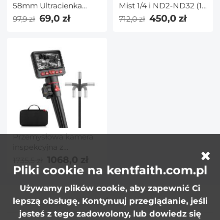
58mm Ultracienka
Mist 1/4 i ND2-ND32 (1-
Ramka z 18
5 Stopni) 72 mm, Brak
69,0 zł
450,0 zł
97,9 zł
712,0 zł
Nanopowłokami i 1
Krzyżyka X na
ściereczką Czyszczącą
Obrazach z 28
- Seria Nano K
Warstwami
Nanopowłoki - Seria
Nano-X
Przemysłowa kamera
inspekcyjna z
boroskopem K&F
1068,0 zł
1735,5 zł
Pliki cookie na kentfaith.com.pl
Concept z
boroskopem
Używamy plików cookie, aby zapewnić Ci
jednoobiektywowym
Ekran 1080P HD o
lepszą obsługę. Kontynuuj przeglądanie, jeśli
przekątnej 4,3 cala
jesteś z tego zadowolony, lub dowiedz się
Obiektyw z