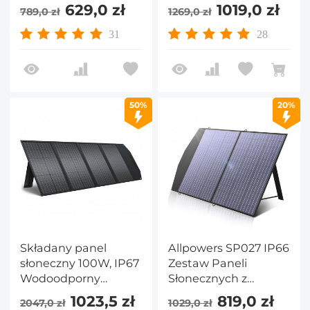
wodoodporna
wyjściem DC 18v)
629,0 zł
1019,0 zł
789,0 zł
1269,0 zł
ładowarka IP67
Monokrystaliczna
składana panel
ładowarka słoneczna
31
28
słoneczny z 18V DC,
Składany panel
PD 60W USB-C i 5V
słoneczny do laptopa,
USB-A wyjściem dla
generatora,
laptopa
samochodu 12v, łodzi,
50%
20%
baterii RV
Składany panel
Allpowers SP027 IP66
słoneczny 100W, IP67
Zestaw Paneli
Wodoodporny
Słonecznych z
zewnętrzny zestaw
Wyjściem Mc-4, 100
1023,5 zł
819,0 zł
2047,0 zł
1029,0 zł
paneli słonecznych z
W, Przenośny,