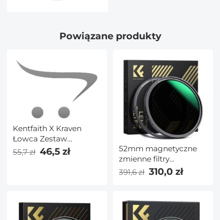
pyłoszczelna dla
urządzenia Camping
RV Off Grid System
Powiązane produkty
Kentfaith X Kraven
Łowca Zestaw
52mm magnetyczne
narzędzi
46,5 zł
55,7 zł
zmienne filtry
obiektywu ND8-ND128
310,0 zł
391,6 zł
(3-7 stopni) - Nano-X