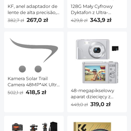
KF, anel adaptador de
128G Mały Cyfrowy
lente de alta precisão,
Dyktafon z Ultra-
FD-GFX
długim Ciągłym
267,0 zł
343,9 zł
382,7 zł
429,8 zł
Nagrywaniem 1000H,
Aktywowany Głosem i
Magnetyczny, Kentfaith
Kamera Solar Trail
Camera 48MP*4K Ultra
48-megapikselowy
HD Bezprzewodowa
418,5 zł
502,1 zł
aparat dziecięcy z
kamera do obserwacji
automatyczną
dzikiej przyrody
319,0 zł
449,0 zł
regulacją ostrości i
Podwójna konstrukcja
kartą 32 GB Kamera
komory baterii
1080P z 16-krotnym
(akumulator 6000mAh
zoomem Kompaktowy
+ panele słoneczne 3