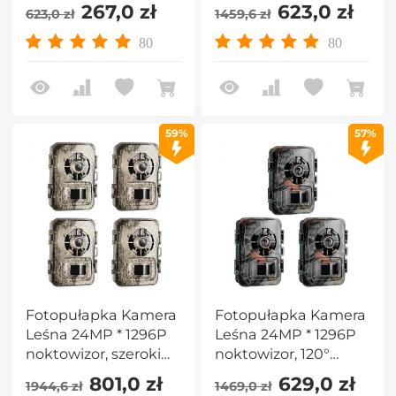
wodoodporność IP66,
kąt 120° * wyzwalacz
267,0 zł
623,0 zł
623,0 zł
1459,6 zł
kamera
0.2S 2-calowy ekran
obserwacyjna dla
polowania kolor kory
80
80
dzikich zwierząt do
kamery * 3 zestawy
ochrony na zewnątrz
i w domu
59%
57%
Fotopułapka Kamera
Fotopułapka Kamera
Leśna 24MP * 1296P
Leśna 24MP * 1296P
noktowizor, szeroki
noktowizor, 120°
kąt 120° * 0.2s
szerokokątny
801,0 zł
629,0 zł
1944,6 zł
1469,0 zł
wyzwalacz 2-calowy
wyzwalacz 0.2s 2-