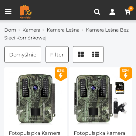
Porównanie produktów (0)
OSTATNIO OGLĄDANE
0
Dom
Kamera
Kamera Leśna
Kamera Leśna Bez
Sieci Komórkowej
Domyślnie
Filter
62%
33%
Fotopułapka Kamera
Fotopułapka kamera