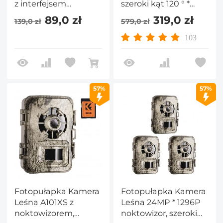
z interfejsem
szeroki kąt 120 ° *
śrubowym 1/4", 2
wyzwalacz 0,2 S 2-
89,0 zł
319,0 zł
139,0 zł
579,0 zł
sztuki, metalowy
calowy ekran kamera
uchwyt do montażu
leśna kolor kropli
103
na drzewie z
liścia z baterią
możliwością regulacji
alkaliczną AA i szybką
360° do kamer
kartą SD 64G
terenowych, paneli
57%
57%
słonecznych, świateł
itp.
Fotopułapka Kamera
Fotopułapka Kamera
Leśna A101XS z
Leśna 24MP * 1296P
noktowizorem,
noktowizor, szeroki