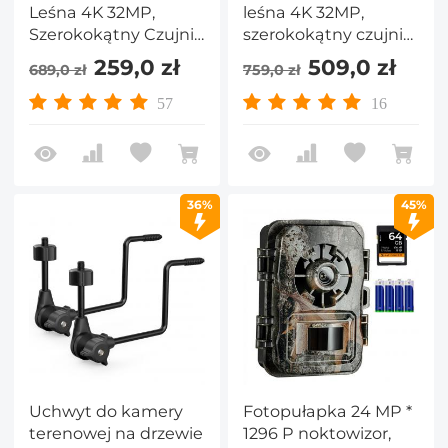
Leśna 4K 32MP,
leśna 4K 32MP,
Szerokokątny Czujnik
szerokokątny czujnik
Ruchu 100°,
ruchu 100°
259,0 zł
509,0 zł
689,0 zł
759,0 zł
Wyzwalanie 0.2s,
uruchamiany w 0,2
46pcs Diod LED o
sekundy, 46 diod LED
57
16
Słabym Swietle
o słabym świetle 940
940nm,
nm, wodoodporność
Wodoodporność IP67,
IP67, 2,31-calowy
Wyświetlacz 2.31
wyświetlacz, karta SD
36%
45%
64G i wielofunkcyjny
zestaw czytników
kart
Uchwyt do kamery
Fotopułapka 24 MP *
terenowej na drzewie
1296 P noktowizor,