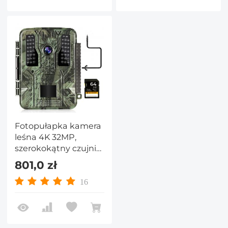
kartą SD 64G
Fotopułapka kamera
leśna 4K 32MP,
szerokokątny czujnik
ruchu 100°
801,0 zł
uruchamiany w 0,2
sekundy, 46 słabych
16
diod LED 940 nm,
wodoodporność IP67,
2,31-calowy
wyświetlacz z kartą