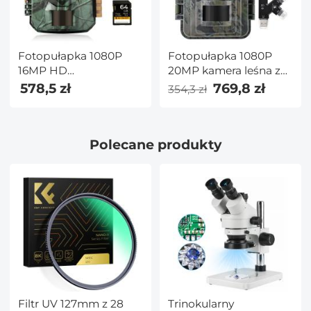
Fotopułapka 1080P
Fotopułapka 1080P
16MP HD
20MP kamera leśna z
Wodoodporny odkryty
noktowizorem 0.2S
578,5 zł
769,8 zł
354,3 zł
polowanie na
Trigger Motion
podczerwień Night
Activated IP66
Vision wyzwalana mini
Wodoodporna z kartą
Polecane produkty
kamera z kartą SD 64G
SD 64G i
i szybkim zestawem
wielofunkcyjnym
drzewko Spike Combo
czytnikiem kart
Filtr UV 127mm z 28
Trinokularny