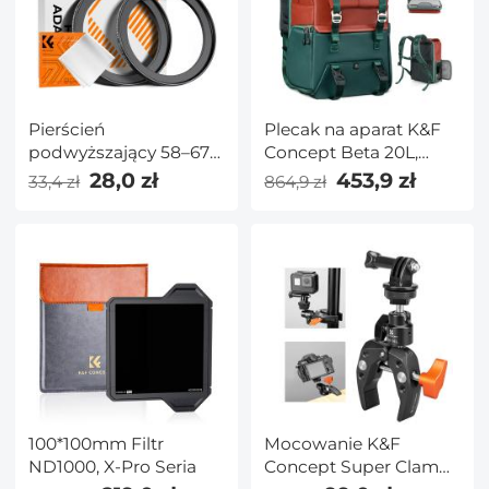
Pierścień
Plecak na aparat K&F
podwyższający 58–67
Concept Beta 20L,
mm Aluminiowy
lekkie torby na aparat o
28,0 zł
453,9 zł
33,4 zł
864,9 zł
pierścień
dużej pojemności z
pośredniczący do filtra
osłoną
w zestawie 2 szt. Ze
przeciwdeszczową na
ściereczką do
laptopa 15,6 cala,
czyszczenia
lustrzanki cyfrowe
(ciemnozielony)
100*100mm Filtr
Mocowanie K&F
ND1000, X-Pro Seria
Concept Super Clamp