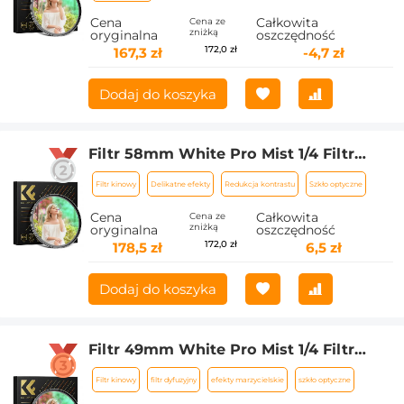
zarysowania Seria Nano-Xcel
Cena
Całkowita
Cena ze
zniżką
oryginalna
oszczędność
172,0 zł
167,3 zł
-4,7 zł
Dodaj do koszyka
Filtr 58mm White Pro Mist 1/4 Filtr
kinowy, filtr dyfuzyjny HD Dreamy Soft
Filtr kinowy
Delikatne efekty
Redukcja kontrastu
Szkło optyczne
White z powłokami 28-warstwowymi
Wodoodporny Odporny na
Cena
Całkowita
Cena ze
zniżką
oryginalna
oszczędność
zarysowania Seria Nano-Xcel
172,0 zł
178,5 zł
6,5 zł
Dodaj do koszyka
Filtr 49mm White Pro Mist 1/4 Filtr
kinowy, filtr dyfuzyjny HD Dreamy Soft
Filtr kinowy
filtr dyfuzyjny
efekty marzycielskie
szkło optyczne
White z powłokami 28-warstwowymi