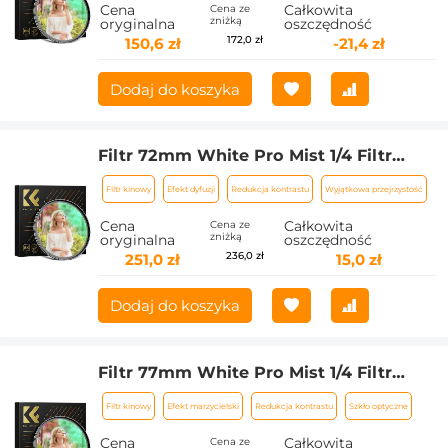
Wodoodporny Odporny na
Cena
Całkowita
Cena ze
zniżką
oryginalna
oszczędność
zarysowania Seria Nano-Xcel
172,0 zł
150,6 zł
-21,4 zł
Dodaj do koszyka
Filtr 72mm White Pro Mist 1/4 Filtr
kinowy, filtr dyfuzyjny HD Dreamy Soft
Filtr kinowy
Efekt dyfuzji
Redukcja kontrastu
Wyjątkowa przejrzystość
White z powłokami 28-warstwowymi
Wodoodporny Odporny na
Cena
Całkowita
Cena ze
zniżką
oryginalna
oszczędność
zarysowania Seria Nano-Xcel
236,0 zł
251,0 zł
15,0 zł
Dodaj do koszyka
Filtr 77mm White Pro Mist 1/4 Filtr
kinowy, filtr dyfuzyjny HD Dreamy Soft
Filtr kinowy
Efekt marzycielski
Redukcja kontrastu
Szkło optyczne
White z powłokami 28-warstwowymi
Wodoodporny Odporny na
Cena
Całkowita
Cena ze