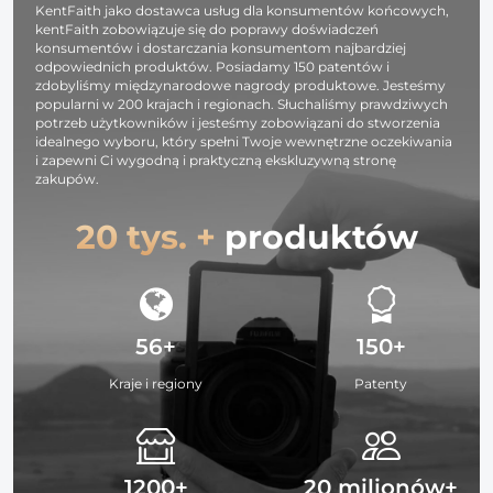
Samsunga T
KentFaith jako dostawca usług dla konsumentów końcowych,
kentFaith zobowiązuje się do poprawy doświadczeń
7.0 Series i
konsumentów i dostarczania konsumentom najbardziej
innych
odpowiednich produktów. Posiadamy 150 patentów i
zdobyliśmy międzynarodowe nagrody produktowe. Jesteśmy
popularni w 200 krajach i regionach. Słuchaliśmy prawdziwych
potrzeb użytkowników i jesteśmy zobowiązani do stworzenia
idealnego wyboru, który spełni Twoje wewnętrzne oczekiwania
i zapewni Ci wygodną i praktyczną ekskluzywną stronę
zakupów.
20 tys. +
produktów
56+
150+
Kraje i regiony
Patenty
1200+
20 milionów+