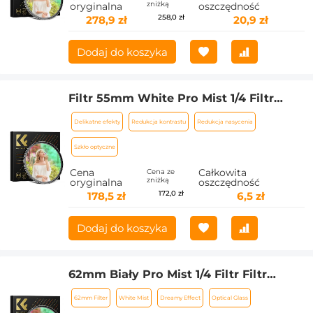
zniżką
oryginalna
oszczędność
zarysowania Seria Nano-Xcel
258,0 zł
278,9 zł
20,9 zł
Dodaj do koszyka
Filtr 55mm White Pro Mist 1/4 Filtr
kinowy, filtr dyfuzyjny HD Dreamy Soft
Delikatne efekty
Redukcja kontrastu
Redukcja nasycenia
White z powłokami 28-warstwowymi
Wodoodporny Odporny na
Szkło optyczne
zarysowania Seria Nano-Xcel
Cena
Całkowita
Cena ze
zniżką
oryginalna
oszczędność
172,0 zł
178,5 zł
6,5 zł
Dodaj do koszyka
62mm Biały Pro Mist 1/4 Filtr Filtr
kinowy Efekt, HD Dreamy Soft White
62mm Filter
White Mist
Dreamy Effect
Optical Glass
Filtr dyfuzyjny z powłokami 28-