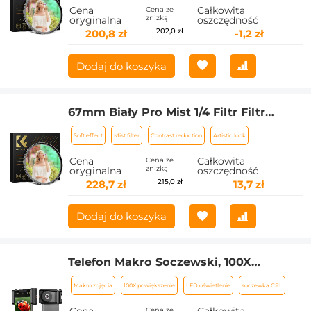
warstwowymi Wodoodporny Odporny
Cena
Całkowita
Cena ze
zniżką
oryginalna
oszczędność
na zarysowania Seria Nano-Xcel
202,0 zł
200,8 zł
-1,2 zł
Dodaj do koszyka
67mm Biały Pro Mist 1/4 Filtr Filtr
kinowy, filtr dyfuzyjny HD Dreamy Soft
Soft effect
Mist filter
Contrast reduction
Artistic look
White z powłokami 28-warstwowymi
Wodoodporny Odporny na
Cena
Całkowita
Cena ze
zniżką
oryginalna
oszczędność
zarysowania Seria Nano-Xcel
215,0 zł
228,7 zł
13,7 zł
Dodaj do koszyka
Telefon Makro Soczewski, 100X
Mikroskop dla Androida/iPhone'a
Makro zdjęcia
100X powiększenie
LED oświetlenie
soczewka CPL
Mikrokamera z LED Light CPL Ręczna
kieszeńa, dostępna z akcesoriami
Cena ze