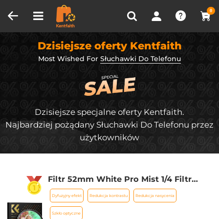
Porównanie produktów (0)
OSTATNIO OGLĄDANE
0
Dzisiejsze oferty Kentfaith
Most Wished For
Słuchawki Do Telefonu
Dzisiejsze specjalne oferty Kentfaith.
Najbardziej pożądany Słuchawki Do Telefonu przez
użytkowników
Filtr 52mm White Pro Mist 1/4 Filtr
kinowy, filtr dyfuzyjny HD Dreamy Soft
Dyfuzyjny efekt
Redukcja kontrastu
Redukcja nasycenia
White z powłokami 28-warstwowymi
Wodoodporny Odporny na
Szkło optyczne