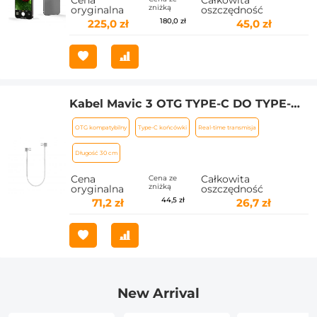
Cena
Całkowita
zniżką
oryginalna
oszczędność
Makro Focus Glass na prezent.
180,0 zł
225,0 zł
45,0 zł
Kabel Mavic 3 OTG TYPE-C DO TYPE-C
do pilota DJI Mavic Mini 2/Air 2S/Air
OTG kompatybilny
Type-C końcówki
Real-time transmisja
2/Osmo Pocket 2/1, 11,8 cala/30 cm (nie
dla Mavic Air)
Długość 30 cm
Cena
Całkowita
Cena ze
zniżką
oryginalna
oszczędność
44,5 zł
71,2 zł
26,7 zł
New Arrival