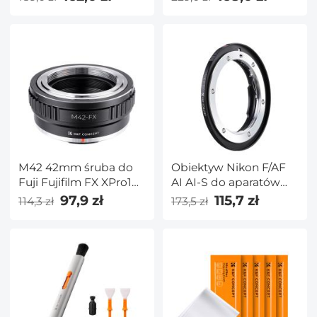
Wielowarstwowy,
Wielowarstwowy,
NANO-X Seria
NANO-X Seria
M42 42mm śruba do
Obiektyw Nikon F/AF
Fuji Fujifilm FX XPro1
AI AI-S do aparatów
X-Pro1 pierścień
Canon EOS EF EF-S
97,9 zł
115,7 zł
114,3 zł
173,5 zł
adaptera mocowania
Adapter mocowania
obiektywu K&F
obiektywu K&F
Concept Adapter
Concept
obiektywu