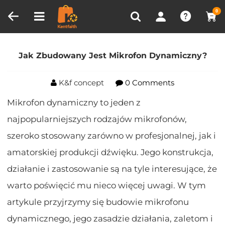
Porównanie produktów (0)
OSTATNIO OGLĄDANE
0
Dom
Blog
Jak Zbudowany Jest Mikrofon
Dynamiczny?
Jak Zbudowany Jest Mikrofon Dynamiczny?
K&f concept
0 Comments
Mikrofon dynamiczny to jeden z
najpopularniejszych rodzajów mikrofonów,
szeroko stosowany zarówno w profesjonalnej, jak i
amatorskiej produkcji dźwięku. Jego konstrukcja,
działanie i zastosowanie są na tyle interesujące, że
warto poświęcić mu nieco więcej uwagi. W tym
artykule przyjrzymy się budowie mikrofonu
dynamicznego, jego zasadzie działania, zaletom i