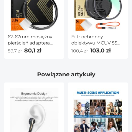
62-67mm mosiężny
Filtr ochronny
pierścień adaptera
obiektywu MCUV 55
filtra, pierścień
mm z nasadką filtra
80,1 zł
103,0 zł
89,7 zł
100,4 zł
podwyższający
Ultracienkie powłoki
kompatybilny ze
24-warstwowe
wszystkimi
Wodoodporne do
Powiązane artykuły
obiektywami 62mm i
obiektywów aparatów
filtrami 67mm
fotograficznych Seria
Nano-Dazzle