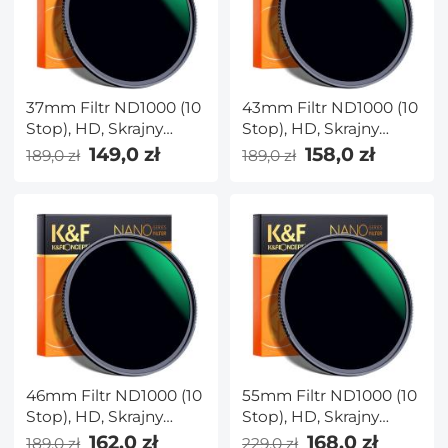
37mm Filtr ND1000 (10
43mm Filtr ND1000 (10
Stop), HD, Skrajny
Stop), HD, Skrajny
Cienki,
Cienki,
149,0 zł
158,0 zł
189,0 zł
189,0 zł
Wielowarstwowy,
Wielowarstwowy,
NANO-X Seria
NANO-X Seria
46mm Filtr ND1000 (10
55mm Filtr ND1000 (10
Stop), HD, Skrajny
Stop), HD, Skrajny
Cienki,
Cienki,
162,0 zł
168,0 zł
189,0 zł
229,0 zł