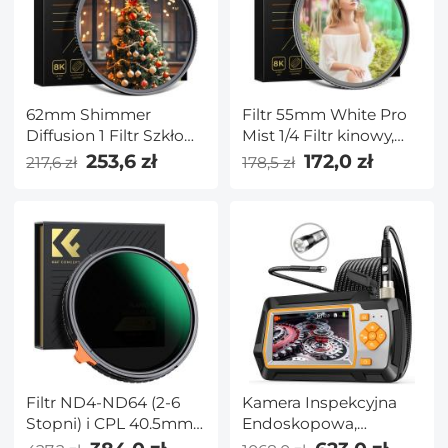
62mm Shimmer
Filtr 55mm White Pro
Diffusion 1 Filtr Szkło
Mist 1/4 Filtr kinowy,
optyczne Filtr z
filtr dyfuzyjny HD
253,6 zł
172,0 zł
217,6 zł
178,5 zł
efektem migotania do
Dreamy Soft White z
obiektywu aparatu
powłokami 28-
Seria Nano-X
warstwowymi
Wodoodporny
Odporny na
zarysowania Seria
Nano-Xcel
Filtr ND4-ND64 (2-6
Kamera Inspekcyjna
Stopni) i CPL 40.5mm,
Endoskopowa,
Żadnego Krzyża X z 28
Podwójny Obiektyw