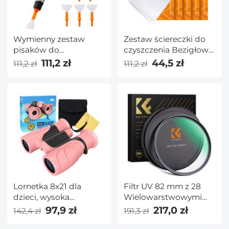
Wymienny zestaw
Zestaw ściereczki do
pisaków do
czyszczenia Bezigłowa
czyszczenia (pisak do
ściereczka do
111,2 zł
44,5 zł
111,2 zł
111,2 zł
czyszczenia + głowica
czyszczenia Sucha
silikonowa * 2 +
ściereczka 15*15 cm
patyczek do
Pudełko kolorowe 5
czyszczenia APS-C * 2 +
szt.
patyczek do
czyszczenia na całej
ramie * 4)
Lornetka 8x21 dla
Filtr UV 82 mm z 28
dzieci, wysoka
Wielowarstwowymi
rozdzielczość, odporna
Powłokami
97,9 zł
217,0 zł
142,4 zł
191,3 zł
na wstrząsy,
HD/Ultracienkie