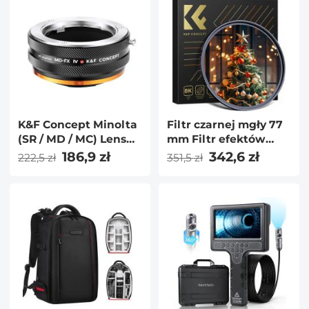
K&F Concept Minolta
Filtr czarnej mgły 77
(SR / MD / MC) Lens
mm Filtr efektów
Mount to Fuji X
specjalnych 1/4 Ultra
186,9 zł
342,6 zł
222,5 zł
351,5 zł
Camera Body
przezroczysty
Adapter Ring,
wielowarstwowy
matowy lakier, MD-
pokryty
FX IV PRO
wodoodporną,
odporną na
zarysowania i
antyrefleksyjną serią
Nano-X