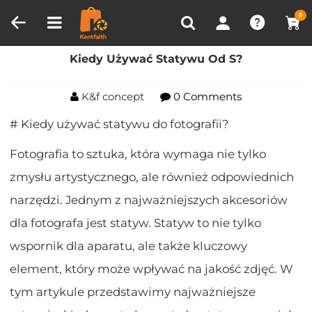
Porównanie produktów (0)
OSTATNIO OGLĄDANE
0
Dom
Blog
Kiedy Używać Statywu Od S?
Kiedy Używać Statywu Od S?
K&f concept
0 Comments
# Kiedy używać statywu do fotografii?
Fotografia to sztuka, która wymaga nie tylko
zmysłu artystycznego, ale również odpowiednich
narzędzi. Jednym z najważniejszych akcesoriów
dla fotografa jest statyw. Statyw to nie tylko
wspornik dla aparatu, ale także kluczowy
element, który może wpływać na jakość zdjęć. W
tym artykule przedstawimy najważniejsze