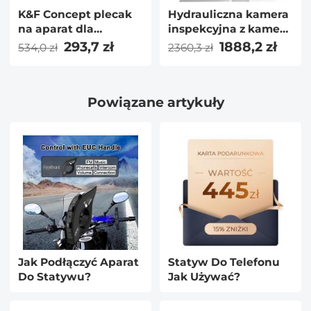
K&F Concept plecak
Hydrauliczna kamera
na aparat dla
inspekcyjna z kamerą
fotografów duża
obrotową 360°
293,7 zł
1888,2 zł
534,0 zł
2360,3 zł
wodoodporna torba
boczną 7" ekran HD
na aparat
32ft
fotograficzny z
Powiązane artykuły
przegrodą na
laptopa/statyw dla
mężczyzn, kobiet,
czarny
Jak Podłączyć Aparat
Statyw Do Telefonu
Do Statywu?
Jak Używać?