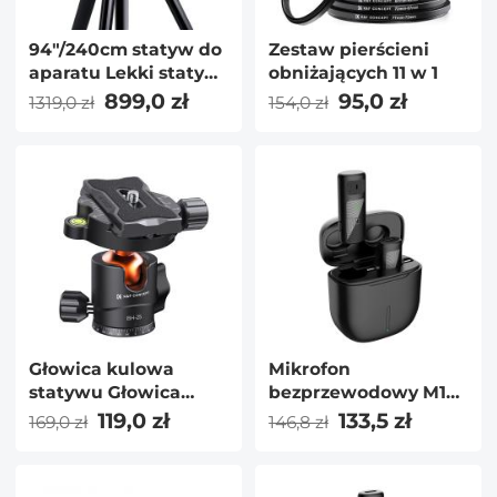
94"/240cm statyw do
Zestaw pierścieni
aparatu Lekki statyw
obniżających 11 w 1
podróżny z
899,0 zł
95,0 zł
1319,0 zł
154,0 zł
odłączanym
monopodem i
wysięgnikiem,
głowicą kulową 360 i
głowicą gimbalową
44 lbs/20 kg do
lustrzanek cyfrowych
Canon Sony Nikon
Głowica kulowa
Mikrofon
statywu Głowica
bezprzewodowy M10
statywu 360 ° 17.63lbs
z etui ładującym, typ
119,0 zł
133,5 zł
169,0 zł
146,8 zł
z płytką szybkiego
C, interfejs Apple
uwalniania 1/4 "do
Bezprzewodowy
kamery z suwakiem
mikrofon krawatowy