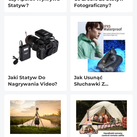
Statyw?
Fotograficzny?
Jaki Statyw Do
Jak Usunąć
Nagrywania Video?
Słuchawki Z
Telefonu?